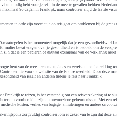
en visum nodig hebt voor je reis. In de meeste gevallen hebben Nederla
n maximaal 90 dagen in Frankrijk, maar controleer altijd de laatste visu
umenten in orde zijn voordat je op reis gaat om problemen bij de grens
maatregelen is het momenteel mogelijk dat je een gezondheidsverklar
it formulier bevat vragen over je gezondheid en is bedoeld om de verspre
 zijn dat je een papieren of digitaal exemplaar van de verklaring moet
oogte bent van de meest recente updates en vereisten met betrekking to
Controleer hiervoor de website van de Franse overheid. Door deze maa
 gezondheid van jezelf en anderen tijdens je reis naar Frankrijk.
r Frankrijk te reizen, is het verstandig om een reisverzekering af te slu
s beter om voorbereid te zijn op onvoorziene gebeurtenissen. Met een re
medische kosten, verlies van bagage, annuleringen en andere onvoorzi
ekeringspolis zorgvuldig controleert om er zeker van te zijn dat deze a