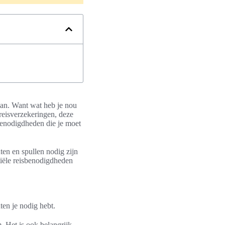
aan. Want wat heb je nou
reisverzekeringen, deze
sbenodigdheden die je moet
ten en spullen nodig zijn
tiële reisbenodigdheden
ten je nodig hebt.
. Het is ook belangrijk