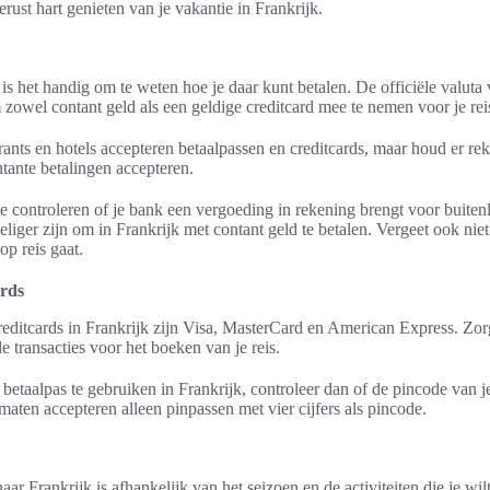
rust hart genieten van je vakantie in Frankrijk.
, is het handig om te weten hoe je daar kunt betalen. De officiële valuta
m zowel contant geld als een geldige creditcard mee te nemen voor je rei
rants en hotels accepteren betaalpassen en creditcards, maar houd er 
ntante betalingen accepteren.
e controleren of je bank een vergoeding in rekening brengt voor buitenl
eliger zijn om in Frankrijk met contant geld te betalen. Vergeet ook niet 
op reis gaat.
ards
editcards in Frankrijk zijn Visa, MasterCard en American Express. Zorg
le transacties voor het boeken van je reis.
betaalpas te gebruiken in Frankrijk, controleer dan of de pincode van je 
ten accepteren alleen pinpassen met vier cijfers als pincode.
naar Frankrijk is afhankelijk van het seizoen en de activiteiten die je 