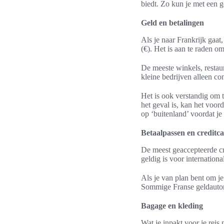
biedt. Zo kun je met een ge
Geld en betalingen
Als je naar Frankrijk gaat
(€). Het is aan te raden o
De meeste winkels, restau
kleine bedrijven alleen co
Het is ook verstandig om t
het geval is, kan het voord
op ‘buitenland’ voordat je 
Betaalpassen en creditc
De meest geaccepteerde cr
geldig is voor internationa
Als je van plan bent om je 
Sommige Franse geldautoma
Bagage en kleding
Wat je inpakt voor je reis 