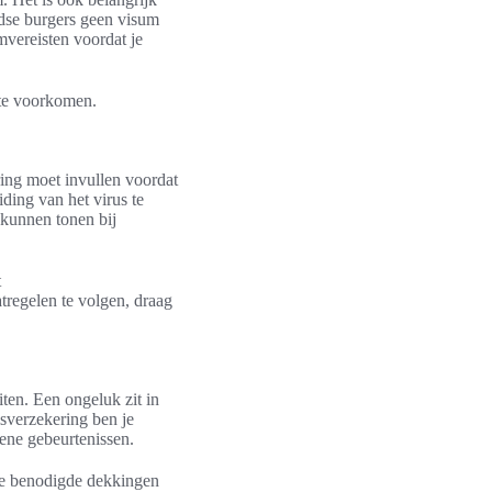
ndse burgers geen visum
mvereisten voordat je
 te voorkomen.
ing moet invullen voordat
iding van het virus te
 kunnen tonen bij
t
tregelen te volgen, draag
iten. Een ongeluk zit in
isverzekering ben je
ene gebeurtenissen.
lle benodigde dekkingen