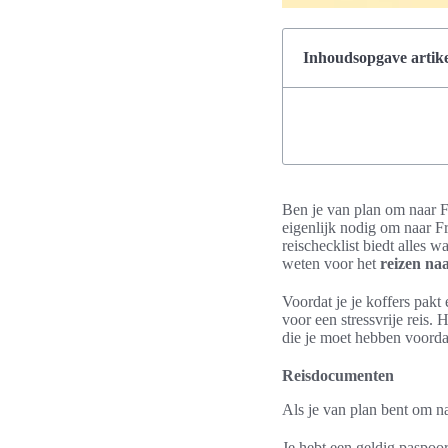
Inhoudsopgave artike
Ben je van plan om naar F
eigenlijk nodig om naar F
reischecklist biedt alles 
weten voor het
reizen na
Voordat je je koffers pakt
voor een stressvrije reis.
die je moet hebben voordat
Reisdocumenten
Als je van plan bent om na
Je hebt een geldig paspoor