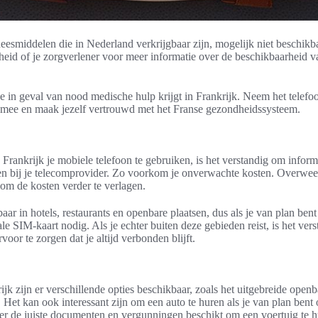
smiddelen die in Nederland verkrijgbaar zijn, mogelijk niet beschikbaa
eid of je zorgverlener voor meer informatie over de beschikbaarheid v
je in geval van nood medische hulp krijgt in Frankrijk. Neem het tele
k mee en maak jezelf vertrouwd met het Franse gezondheidssysteem.
 Frankrijk je mobiele telefoon te gebruiken, is het verstandig om inform
en bij je telecomprovider. Zo voorkom je onverwachte kosten. Overwee
 om de kosten verder te verlagen.
aar in hotels, restaurants en openbare plaatsen, dus als je van plan be
kale SIM-kaart nodig. Als je echter buiten deze gebieden reist, is het ve
voor te zorgen dat je altijd verbonden blijft.
ijk zijn er verschillende opties beschikbaar, zoals het uitgebreide ope
. Het kan ook interessant zijn om een auto te huren als je van plan bent
ver de juiste documenten en vergunningen beschikt om een voertuig te h