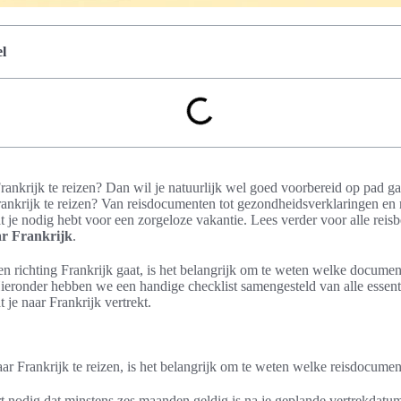
l
rankrijk te reizen? Dan wil je natuurlijk wel goed voorbereid op pad g
rankrijk te reizen? Van reisdocumenten tot gezondheidsverklaringen en 
wat je nodig hebt voor een zorgeloze vakantie. Lees verder voor alle rei
ar Frankrijk
.
 en richting Frankrijk gaat, is het belangrijk om te weten welke documen
 Hieronder hebben we een handige checklist samengesteld van alle essen
 je naar Frankrijk vertrekt.
ar Frankrijk te reizen, is het belangrijk om te weten welke reisdocumen
t nodig dat minstens zes maanden geldig is na je geplande vertrekdatum