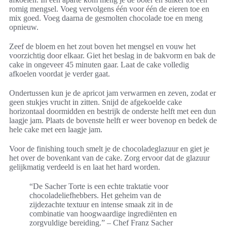
romig mengsel. Voeg vervolgens één voor één de eieren toe en
mix goed. Voeg daarna de gesmolten chocolade toe en meng
opnieuw.
Zeef de bloem en het zout boven het mengsel en vouw het
voorzichtig door elkaar. Giet het beslag in de bakvorm en bak de
cake in ongeveer 45 minuten gaar. Laat de cake volledig
afkoelen voordat je verder gaat.
Ondertussen kun je de apricot jam verwarmen en zeven, zodat er
geen stukjes vrucht in zitten. Snijd de afgekoelde cake
horizontaal doormidden en bestrijk de onderste helft met een dun
laagje jam. Plaats de bovenste helft er weer bovenop en bedek de
hele cake met een laagje jam.
Voor de finishing touch smelt je de chocoladeglazuur en giet je
het over de bovenkant van de cake. Zorg ervoor dat de glazuur
gelijkmatig verdeeld is en laat het hard worden.
“De Sacher Torte is een echte traktatie voor
chocoladeliefhebbers. Het geheim van de
zijdezachte textuur en intense smaak zit in de
combinatie van hoogwaardige ingrediënten en
zorgvuldige bereiding.” – Chef Franz Sacher