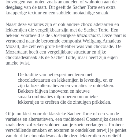
toevoegen van noten zoals amandelen of walnoten aan de
deeglaag van de taart. Dit geeft de Sacher Torte een extra
knapperige textuur en een subtiele nootachtige smaak.
Naast deze variaties zijn er ook andere chocoladetaarten en
lekkernijen die vergelijkbaar zijn met de Sacher Torte. Een
bekend voorbeeld is de Oostenrijkse
Mozarttaart
. Deze taart is
vernoemd naar de beroemde componist Wolfgang Amadeus
Mozart, die zelf een grote liefhebber was van chocolade. De
Mozarttaart heeft een vergelijkbare structuur en rijke
chocoladesmaak als de Sacher Torte, maar heeft zijn eigen
unieke twist.
De traditie van het experimenteren met
chocoladetaarten en lekkernijen is levendig, en er
zijn talloze alternatieven en variaties te ontdekken.
Bakkers blijven innoveren en nieuwe
smaakcombinaties uitproberen om unieke
lekkernijen te creëren die de zintuigen prikkelen.
Of je nu kiest voor de klassieke Sacher Torte of een van de
variaties en alternatieven, een traditioneel Oostenrijks dessert
zoals deze zal zeker voldoen aan je zoete verlangens. Probeer
verschillende smaken en texturen te ontdekken terwijl je geniet
van de rijke chocoladesmaak die deze lekkernijen zo geliefd