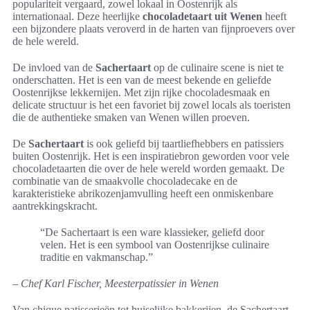
populariteit vergaard, zowel lokaal in Oostenrijk als
internationaal. Deze heerlijke
chocoladetaart uit Wenen
heeft
een bijzondere plaats veroverd in de harten van fijnproevers over
de hele wereld.
De invloed van de
Sachertaart
op de culinaire scene is niet te
onderschatten. Het is een van de meest bekende en geliefde
Oostenrijkse lekkernijen. Met zijn rijke chocoladesmaak en
delicate structuur is het een favoriet bij zowel locals als toeristen
die de authentieke smaken van Wenen willen proeven.
De
Sachertaart
is ook geliefd bij taartliefhebbers en patissiers
buiten Oostenrijk. Het is een inspiratiebron geworden voor vele
chocoladetaarten die over de hele wereld worden gemaakt. De
combinatie van de smaakvolle chocoladecake en de
karakteristieke abrikozenjamvulling heeft een onmiskenbare
aantrekkingskracht.
“De Sachertaart is een ware klassieker, geliefd door
velen. Het is een symbool van Oostenrijkse culinaire
traditie en vakmanschap.”
– Chef Karl Fischer, Meesterpatissier in Wenen
Van chique patisserieën tot huiselijke bakkerijen, de Sachertaart