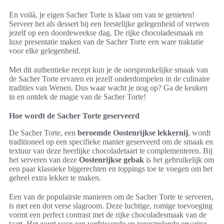
En voilà, je eigen Sacher Torte is klaar om van te genieten!
Serveer het als dessert bij een feestelijke gelegenheid of verwen
jezelf op een doordeweekse dag. De rijke chocoladesmaak en
luxe presentatie maken van de Sacher Torte een ware traktatie
voor elke gelegenheid.
Met dit authentieke recept kun je de oorspronkelijke smaak van
de Sacher Torte ervaren en jezelf onderdompelen in de culinaire
tradities van Wenen. Dus waar wacht je nog op? Ga de keuken
in en ontdek de magie van de Sacher Torte!
Hoe wordt de Sacher Torte geserveerd
De Sacher Torte, een
beroemde Oostenrijkse lekkernij
, wordt
traditioneel op een specifieke manier geserveerd om de smaak en
textuur van deze heerlijke chocoladetaart te complementeren. Bij
het serveren van deze
Oostenrijkse gebak
is het gebruikelijk om
een paar klassieke bijgerechten en toppings toe te voegen om het
geheel extra lekker te maken.
Een van de populairste manieren om de Sacher Torte te serveren,
is met een dot verse slagroom. Deze luchtige, romige toevoeging
vormt een perfect contrast met de rijke chocoladesmaak van de
taart. Het zorgt voor een verfrissende en tongstrelende ervaring