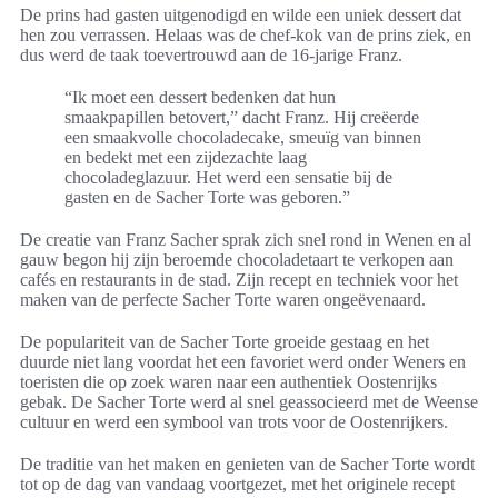
De prins had gasten uitgenodigd en wilde een uniek dessert dat
hen zou verrassen. Helaas was de chef-kok van de prins ziek, en
dus werd de taak toevertrouwd aan de 16-jarige Franz.
“Ik moet een dessert bedenken dat hun
smaakpapillen betovert,” dacht Franz. Hij creëerde
een smaakvolle chocoladecake, smeuïg van binnen
en bedekt met een zijdezachte laag
chocoladeglazuur. Het werd een sensatie bij de
gasten en de Sacher Torte was geboren.”
De creatie van Franz Sacher sprak zich snel rond in Wenen en al
gauw begon hij zijn beroemde chocoladetaart te verkopen aan
cafés en restaurants in de stad. Zijn recept en techniek voor het
maken van de perfecte Sacher Torte waren ongeëvenaard.
De populariteit van de Sacher Torte groeide gestaag en het
duurde niet lang voordat het een favoriet werd onder Weners en
toeristen die op zoek waren naar een authentiek Oostenrijks
gebak. De Sacher Torte werd al snel geassocieerd met de Weense
cultuur en werd een symbool van trots voor de Oostenrijkers.
De traditie van het maken en genieten van de Sacher Torte wordt
tot op de dag van vandaag voortgezet, met het originele recept