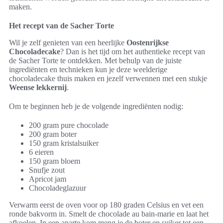
maken.
Het recept van de Sacher Torte
Wil je zelf genieten van een heerlijke
Oostenrijkse
Chocoladecake
? Dan is het tijd om het authentieke recept van
de Sacher Torte te ontdekken. Met behulp van de juiste
ingrediënten en technieken kun je deze weelderige
chocoladecake thuis maken en jezelf verwennen met een stukje
Weense lekkernij
.
Om te beginnen heb je de volgende ingrediënten nodig:
200 gram pure chocolade
200 gram boter
150 gram kristalsuiker
6 eieren
150 gram bloem
Snufje zout
Apricot jam
Chocoladeglazuur
Verwarm eerst de oven voor op 180 graden Celsius en vet een
ronde bakvorm in. Smelt de chocolade au bain-marie en laat het
afkoelen. In een aparte kom meng je de boter en suiker tot een