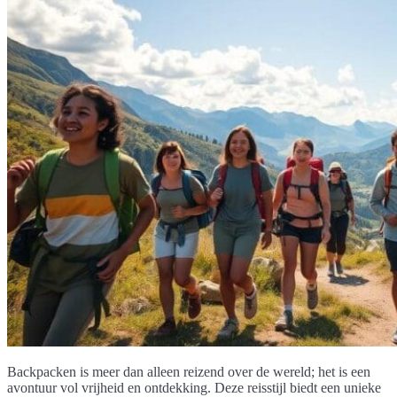
Backpacken is meer dan alleen reizend over de wereld; het is een
avontuur vol vrijheid en ontdekking. Deze reisstijl biedt een unieke