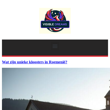
Wat zijn unieke kloosters in Roemenië?