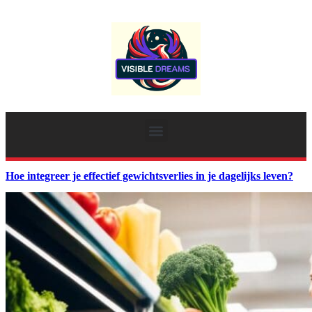
Hoe integreer je effectief gewichtsverlies in je dagelijks leven?