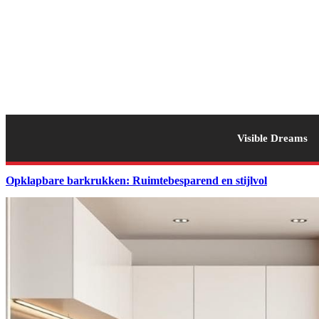
Visible Dreams
Opklapbare barkrukken: Ruimtebesparend en stijlvol