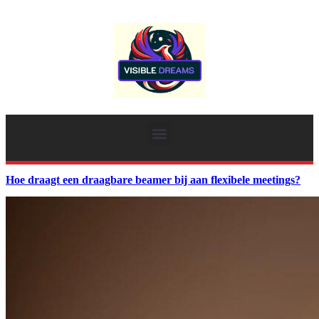
Hoe draagt een draagbare beamer bij aan flexibele meetings?