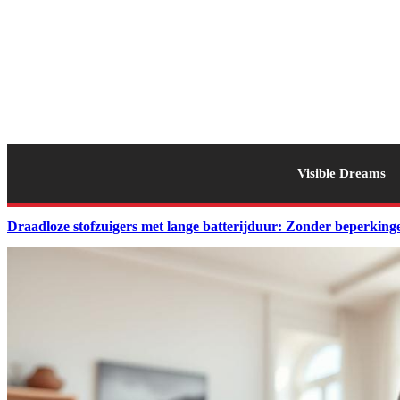
Visible Dreams
Draadloze stofzuigers met lange batterijduur: Zonder beperki