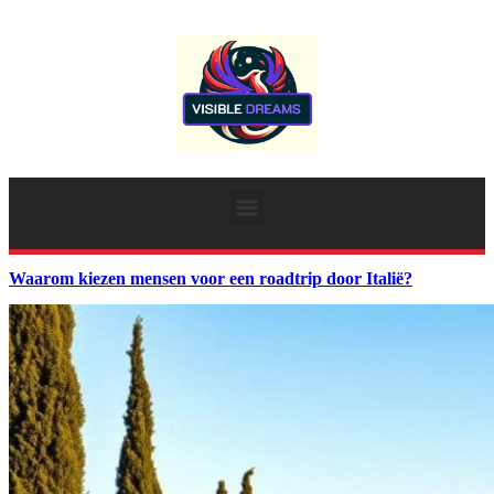
Waarom kiezen mensen voor een roadtrip door Italië?