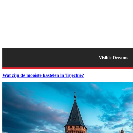
Visible Dreams
Wat zijn de mooiste kastelen in Tsjechië?