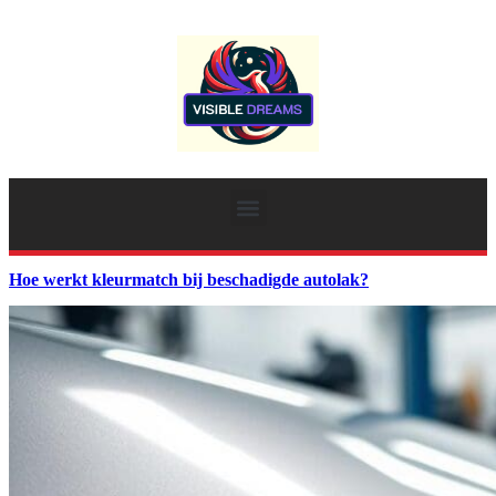
Hoe werkt kleurmatch bij beschadigde autolak?