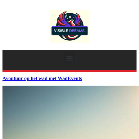
Avontuur op het wad met WadEvents