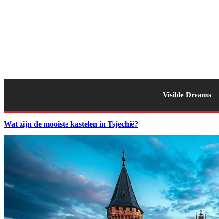
Visible Dreams
Wat zijn de mooiste kastelen in Tsjechië?