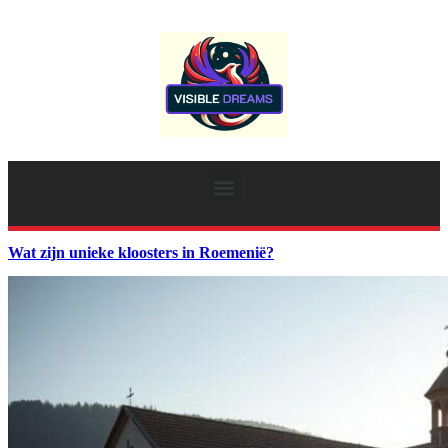
Wat zijn unieke kloosters in Roemenië?