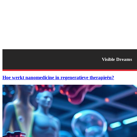
Visible Dreams
Hoe werkt nanomedicine in regeneratieve therapieën?