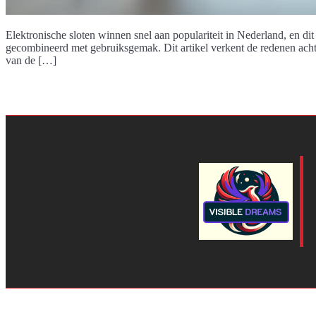
Elektronische sloten winnen snel aan populariteit in Nederland, en di
gecombineerd met gebruiksgemak. Dit artikel verkent de redenen achte
van de […]