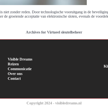
t is niet zonder reden. Door technologische vooruitgang in de beveiligi
r de groeiende acceptatie van elektronische sloten, evenals de voordel
Archives for Virtueel sleutelbeheer
Visible Dreams
Reizen
Kl
Communicatie
Over ons
Contact
Copyright 2024 - visibledreams.nl