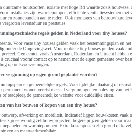
n duurzame houtsoorten, isolatie met hoge Rd-waarde zoals houtvezel o
oor installaties zijn warmtepompen, efficiënte ventilatiesystemen met
atuur en zonnepanelen aan te raden. Ook montages van betrouwbare lev
rs vergroten levensduur en prestaties.
gunningstechnische regels gelden in Nederland voor tiny houses?
meente. Voor vaste tiny houses gelden vaak het bestemmingsplan en het
g onder de Omgevingswet. Voor mobiele tiny houses gelden vaak ander
 perceel. Gemeenten zoals Amsterdam, Rotterdam en Utrecht hebben e
t is cruciaal vooraf contact op te nemen met de eigen gemeente over be
iting op nutsvoorzieningen.
er vergunning op eigen grond geplaatst worden?
mmingsplan en gemeentelijke regels. Voor tijdelijke plaatsing of recreat
ar permanent wonen vereist meestal vergunningen en naleving van het B
 of raadpleeg de gemeentelijke website voor duidelijke eisen.
sten van het bouwen of kopen van een tiny house?
r ontwerp, afwerking en mobiliteit. Indicatief liggen bouwkosten vaak t
es zijn eenvoudig zelfbouwprojecten; hogere prijzen gelden voor maa
 zonnepanelen en warmtepompen. Extra kostenposten zijn grond of kavel,
nningen en maatwerkmeubilair.