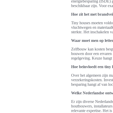
energiebesparing (ISDE) g
beschikbaar zijn. Voor ex
Hoe zit het met brandvei
Tiny houses moeten voldoe
vluchtwegen en materiaalk
sterkte. Het inschakelen 
Waar moet men op letten
Zelfbouw kan kosten bespa
bouwen door een ervaren aa
regelgeving. Keuze hangt 
Hoe beïnvloedt een tiny
Over het algemeen zijn ma
verzekeringskosten. Inves
besparing hangt af van loc
Welke Nederlandse ontwe
Er zijn diverse Nederland
houtbouwers, installateur
relevante expertise. Het i