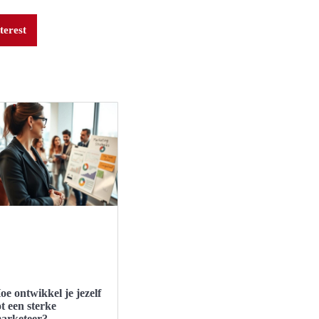
terest
oe ontwikkel je jezelf
ot een sterke
arketeer?