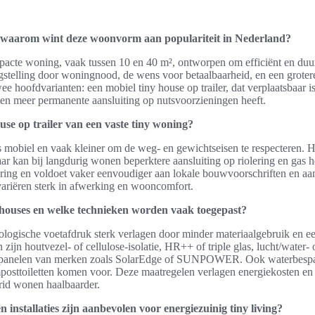
n waarom wint deze woonvorm aan populariteit in Nederland?
pacte woning, vaak tussen 10 en 40 m², ontworpen om efficiënt en du
gstelling door woningnood, de wens voor betaalbaarheid, en een grote
ee hoofdvarianten: een mobiel tiny house op trailer, dat verplaatsbaar i
t en meer permanente aansluiting op nutsvoorzieningen heeft.
ouse op trailer van een vaste tiny woning?
is mobiel en vaak kleiner om de weg- en gewichtseisen te respecteren. Het
aar kan bij langdurig wonen beperktere aansluiting op riolering en gas 
ring en voldoet vaker eenvoudiger aan lokale bouwvoorschriften en aans
 variëren sterk in afwerking en wooncomfort.
houses en welke technieken worden vaak toegepast?
logische voetafdruk sterk verlagen door minder materiaalgebruik en ee
zijn houtvezel- of cellulose-isolatie, HR++ of triple glas, lucht/water- o
panelen van merken zoals SolarEdge of SUNPOWER. Ook waterbespa
osttoiletten komen voor. Deze maatregelen verlagen energiekosten en
-grid wonen haalbaarder.
installaties zijn aanbevolen voor energiezuinig tiny living?