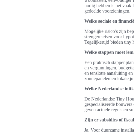
woonlasten, eenvoudiger 
nodig hebben is het vaak 
gedeelde voorzieningen.
Welke sociale en financi
Mogelijke risico’s zijn b
strengere eisen voor hypot
Tegelijkertijd bieden tin
Welke stappen moet iem
Een praktisch stappenplan
en vergunningen, budgette
en tenslotte aansluiting e
zonnepanelen en lokale jur
Welke Nederlandse initia
De Nederlandse Tiny Hous
gespecialiseerde bouwers 
geven actuele regels en su
Zijn er subsidies of fis
Ja. Voor duurzame install