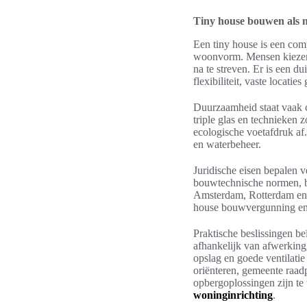
Tiny house bouwen als
Een tiny house is een com
woonvorm. Mensen kiezen 
na te streven. Er is een du
flexibiliteit, vaste locat
Duurzaamheid staat vaak c
triple glas en techniek
ecologische voetafdruk af
en waterbeheer.
Juridische eisen bepalen 
bouwtechnische normen, br
Amsterdam, Rotterdam en U
house bouwvergunning en 
Praktische beslissingen b
afhankelijk van afwerking,
opslag en goede ventilatie
oriënteren, gemeente raad
opbergoplossingen zijn te 
woninginrichting
.