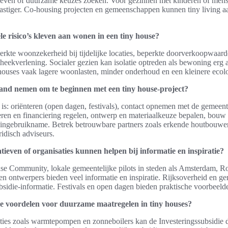
leven of duurzame keuzes zoeken. Voor gezinnen met kinderen of mens
lastiger. Co-housing projecten en gemeenschappen kunnen tiny living a
ële risico’s kleven aan wonen in een tiny house?
eperkte woonzekerheid bij tijdelijke locaties, beperkte doorverkoopwaa
heekverlening. Socialer gezien kan isolatie optreden als bewoning erg 
y houses vaak lagere woonlasten, minder onderhoud en een kleinere ecol
and nemen om te beginnen met een tiny house-project?
 is: oriënteren (open dagen, festivals), contact opnemen met de gemee
ren en financiering regelen, ontwerp en materiaalkeuze bepalen, bouw
n ingebruikname. Betrek betrouwbare partners zoals erkende houtbouwers
idisch adviseurs.
tieven of organisaties kunnen helpen bij informatie en inspiratie?
e Community, lokale gemeentelijke pilots in steden als Amsterdam, Ro
en ontwerpers bieden veel informatie en inspiratie. Rijksoverheid en ge
bsidie-informatie. Festivals en open dagen bieden praktische voorbeeld
cale voordelen voor duurzame maatregelen in tiny houses?
aties zoals warmtepompen en zonneboilers kan de Investeringssubsidie