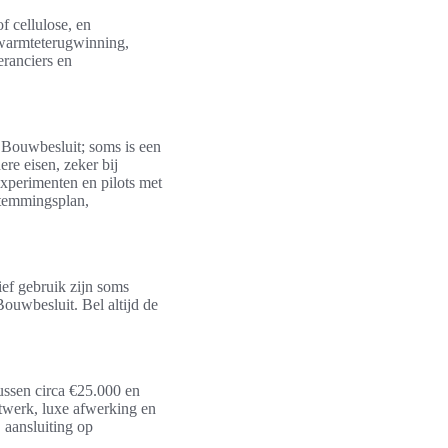
f cellulose, en
 warmteterugwinning,
eranciers en
 Bouwbesluit; soms is een
e eisen, zeker bij
xperimenten en pilots met
stemmingsplan,
ief gebruik zijn soms
ouwbesluit. Bel altijd de
ussen circa €25.000 en
twerk, luxe afwerking en
 aansluiting op