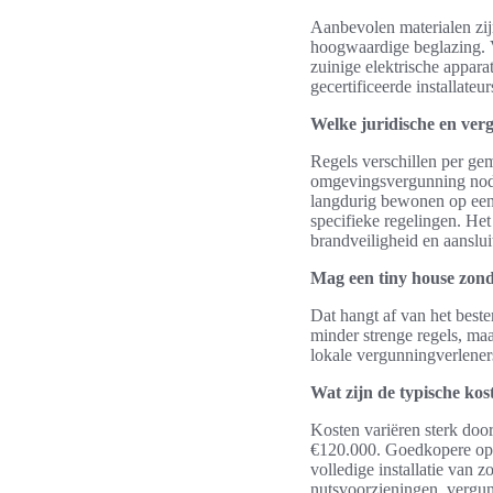
Aanbevolen materialen zij
hoogwaardige beglazing. V
zuinige elektrische appar
gecertificeerde installateu
Welke juridische en ver
Regels verschillen per ge
omgevingsvergunning nodi
langdurig bewonen op een
specifieke regelingen. He
brandveiligheid en aanslu
Mag een tiny house zond
Dat hangt af van het beste
minder strenge regels, ma
lokale vergunningverleners
Wat zijn de typische ko
Kosten variëren sterk doo
€120.000. Goedkopere opti
volledige installatie van
nutsvoorzieningen, vergu