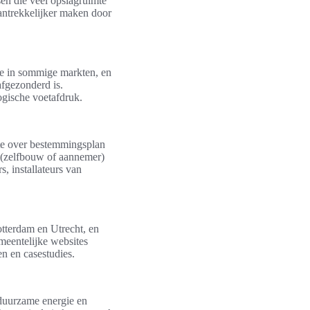
en die veel opslagruimte
antrekkelijker maken door
rde in sommige markten, en
afgezonderd is.
ogische voetafdruk.
nte over bestemmingsplan
 (zelfbouw of aannemer)
, installateurs van
tterdam en Utrecht, en
meentelijke websites
en en casestudies.
 duurzame energie en