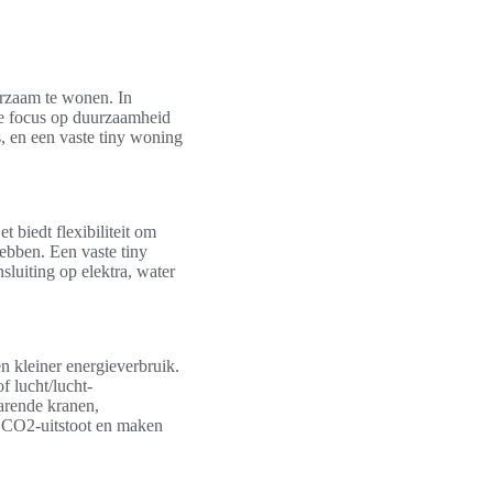
urzaam te wonen. In
re focus op duurzaamheid
s, en een vaste tiny woning
 biedt flexibiliteit om
hebben. Een vaste tiny
luiting op elektra, water
n kleiner energieverbruik.
f lucht/lucht-
rende kranen,
 CO2-uitstoot en maken