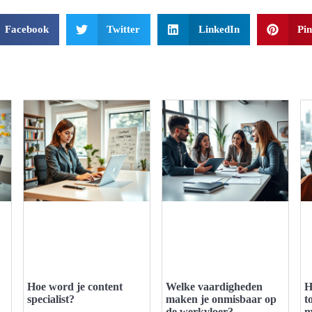
Facebook
Twitter
LinkedIn
Pin
Hoe word je content
Welke vaardigheden
H
specialist?
maken je onmisbaar op
t
?
de werkvloer?
m