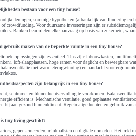
lijkheden bestaan voor een tiny house?
oonlijke leningen, sommige hypotheken (afhankelijk van fundering en 
rs of crowdfunding. Voor duurzame investeringen zijn er subsidiemogel
lers. Banken beoordelen elke aanvraag op basis van zekerheid, waar
 gebruik maken van de beperkte ruimte in een tiny house?
ionele oplossingen zijn essentieel. Tips zijn: inbouwkasten, multifunc
banken), loft-slaapplaatsen, hoge ramen voor daglicht en beweegbare wa
f balansventilatie met warmteterugwinning) en aandacht voor ergonomie
rvlaktes.
ondheidsaspecten zijn belangrijk in een tiny house?
 vocht, schimmel en binnenluchtvervuiling te voorkomen. Balansventila
nergie-efficiënt is. Mechanische ventilatie, goed geplaatste ventilatiero
n bij aan gezond binnenklimaat. Regelmatige luchten en gebruik van
s tiny living geschikt?
starters, gepensioneerden, minimalisten en digitale nomaden. Het trekt m