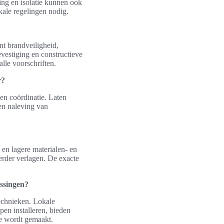
ing en isolatie kunnen ook
kale regelingen nodig.
t brandveiligheid,
vestiging en constructieve
lle voorschriften.
r?
en coördinatie. Laten
 en naleving van
 en lagere materialen- en
erder verlagen. De exacte
ssingen?
echnieken. Lokale
pen installeren, bieden
ze wordt gemaakt.