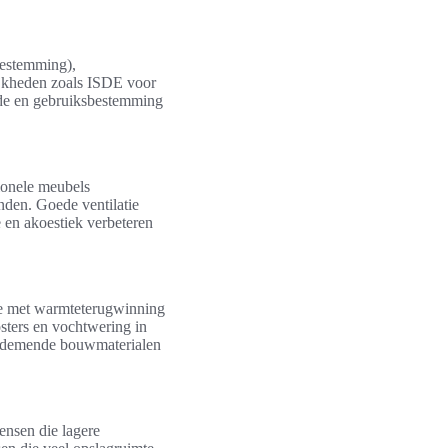
bestemming),
ijkheden zoals ISDE voor
de en gebruiksbestemming
tionele meubels
nden. Goede ventilatie
 en akoestiek verbeteren
tie met warmteterugwinning
osters en vochtwering in
 ademende bouwmaterialen
ensen die lagere