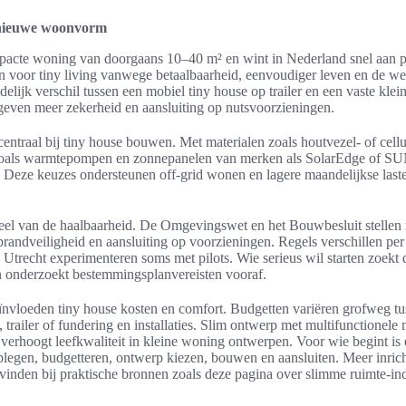
 nieuwe woonvorm
pacte woning van doorgaans 10–40 m² en wint in Nederland snel aan po
voor tiny living vanwege betaalbaarheid, eenvoudiger leven en de 
idelijk verschil tussen een mobiel tiny house op trailer en een vaste kle
ies geven meer zekerheid en aansluiting op nutsvoorzieningen.
entraal bij tiny house bouwen. Met materialen zoals houtvezel- of cell
en zoals warmtepompen en zonnepanelen van merken als SolarEdge of
. Deze keuzes ondersteunen off-grid wonen en lagere maandelijkse lasten
veel van de haalbaarheid. De Omgevingswet en het Bouwbesluit stellen 
andveiligheid en aansluiting op voorzieningen. Regels verschillen per
trecht experimenteren soms met pilots. Wie serieus wil starten zoekt d
onderzoekt bestemmingsplanvereisten vooraf.
eïnvloeden tiny house kosten en comfort. Budgetten variëren grofweg 
 trailer of fundering en installaties. Slim ontwerp met multifunctione
 verhoogt leefkwaliteit in kleine woning ontwerpen. Voor wie begint is 
plegen, budgetteren, ontwerp kiezen, bouwen en aansluiten. Meer inrich
vinden bij praktische bronnen zoals deze pagina over slimme ruimte-ind