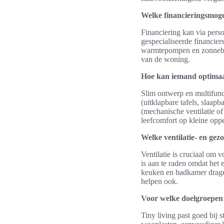
Welke financieringsmoge
Financiering kan via pers
gespecialiseerde financie
warmtepompen en zonneboi
van de woning.
Hoe kan iemand optimaal
Slim ontwerp en multifunct
(uitklapbare tafels, slaap
(mechanische ventilatie o
leefcomfort op kleine oppe
Welke ventilatie- en gez
Ventilatie is cruciaal om
is aan te raden omdat het e
keuken en badkamer drage
helpen ook.
Voor welke doelgroepen i
Tiny living past goed bij 