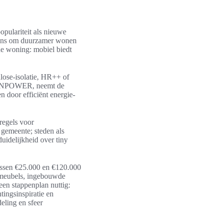
pulariteit als nieuwe
wens om duurzamer wonen
ine woning: mobiel biedt
ulose-isolatie, HR++ of
 SUNPOWER, neemt de
 door efficiënt energie-
regels voor
 gemeente; steden als
uidelijkheid over tiny
tussen €25.000 en €120.000
le meubels, ingebouwde
een stappenplan nuttig:
tingsinspiratie en
eling en sfeer