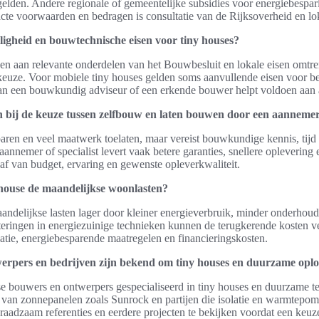
elden. Andere regionale of gemeentelijke subsidies voor energiebespar
acte voorwaarden en bedragen is consultatie van de Rijksoverheid en lo
ligheid en bouwtechnische eisen voor tiny houses?
n aan relevante onderdelen van het Bouwbesluit en lokale eisen omtren
euze. Voor mobiele tiny houses gelden soms aanvullende eisen voor be
van een bouwkundig adviseur of een erkende bouwer helpt voldoen aan a
 bij de keuze tussen zelfbouw en laten bouwen door een aanneme
ren en veel maatwerk toelaten, maar vereist bouwkundige kennis, tijd 
nnemer of specialist levert vaak betere garanties, snellere oplevering
af van budget, ervaring en gewenste opleverkwaliteit.
 house de maandelijkse woonlasten?
andelijkse lasten lager door kleiner energieverbruik, minder onderhoud
teringen in energiezuinige technieken kunnen de terugkerende kosten v
atie, energiebesparende maatregelen en financieringskosten.
rpers en bedrijven zijn bekend om tiny houses en duurzame oplo
se bouwers en ontwerpers gespecialiseerd in tiny houses en duurzame t
s van zonnepanelen zoals Sunrock en partijen die isolatie en warmtepom
s raadzaam referenties en eerdere projecten te bekijken voordat een keu