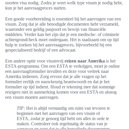
soorten visa nodig. Zodra je weet welk type visum je nodig hebt,
kun je het aanvraagproces starten.
Een goede voorbereiding is essentieel bij het aanvragen van een
visum. Zorg dat je alle benodigde documenten hebt verzameld,
waaronder een geldig paspoort en bewijs van financiële
middelen. Verder kan het zijn dat je een medische- of criminele
achtergrondcheck moet ondergaan. Het is raadzaam om op tijd
hulp te zoeken bij het aanvraagproces, bijvoorbeeld bij een
gespecialiseerd bedrijf of een advocaat.
Een andere optie voor visumvrij
reizen naar Amerika
is het
ESTA-programma. Om een ESTA te verkrijgen, moet je online
een aanvraagformulier invullen en deze voor vertrek naar
Amerika indienen. Zorg ervoor dat je alle vragen op het
formulier eerlijk en nauwkeurig beantwoordt en dat je het
formulier op tijd indient. Houd er rekening mee dat sommige
reizigers niet in aanmerking komen voor een ESTA en alsnog
een visum moeten aanvragen.
TIP:
Het is altijd verstandig om ruim van tevoren te
beginnen met het aanvragen van een visum of
ESTA, zodat je genoeg tijd hebt om alles in orde te
maken. Controleer ook regelmatig de status van je
aanvraag en zorg dat je alle benodigde documenten