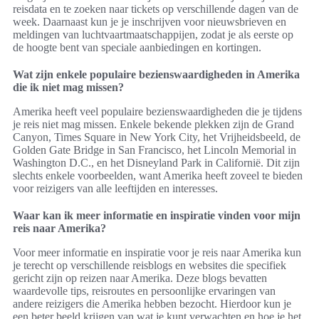
reisdata en te zoeken naar tickets op verschillende dagen van de
week. Daarnaast kun je je inschrijven voor nieuwsbrieven en
meldingen van luchtvaartmaatschappijen, zodat je als eerste op
de hoogte bent van speciale aanbiedingen en kortingen.
Wat zijn enkele populaire bezienswaardigheden in Amerika
die ik niet mag missen?
Amerika heeft veel populaire bezienswaardigheden die je tijdens
je reis niet mag missen. Enkele bekende plekken zijn de Grand
Canyon, Times Square in New York City, het Vrijheidsbeeld, de
Golden Gate Bridge in San Francisco, het Lincoln Memorial in
Washington D.C., en het Disneyland Park in Californië. Dit zijn
slechts enkele voorbeelden, want Amerika heeft zoveel te bieden
voor reizigers van alle leeftijden en interesses.
Waar kan ik meer informatie en inspiratie vinden voor mijn
reis naar Amerika?
Voor meer informatie en inspiratie voor je reis naar Amerika kun
je terecht op verschillende reisblogs en websites die specifiek
gericht zijn op reizen naar Amerika. Deze blogs bevatten
waardevolle tips, reisroutes en persoonlijke ervaringen van
andere reizigers die Amerika hebben bezocht. Hierdoor kun je
een beter beeld krijgen van wat je kunt verwachten en hoe je het