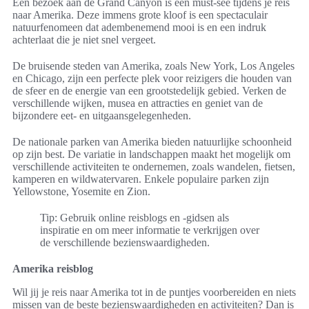
Een bezoek aan de Grand Canyon is een must-see tijdens je reis
naar Amerika. Deze immens grote kloof is een spectaculair
natuurfenomeen dat adembenemend mooi is en een indruk
achterlaat die je niet snel vergeet.
De bruisende steden van Amerika, zoals New York, Los Angeles
en Chicago, zijn een perfecte plek voor reizigers die houden van
de sfeer en de energie van een grootstedelijk gebied. Verken de
verschillende wijken, musea en attracties en geniet van de
bijzondere eet- en uitgaansgelegenheden.
De nationale parken van Amerika bieden natuurlijke schoonheid
op zijn best. De variatie in landschappen maakt het mogelijk om
verschillende activiteiten te ondernemen, zoals wandelen, fietsen,
kamperen en wildwatervaren. Enkele populaire parken zijn
Yellowstone, Yosemite en Zion.
Tip: Gebruik online reisblogs en -gidsen als
inspiratie en om meer informatie te verkrijgen over
de verschillende bezienswaardigheden.
Amerika reisblog
Wil jij je reis naar Amerika tot in de puntjes voorbereiden en niets
missen van de beste bezienswaardigheden en activiteiten? Dan is