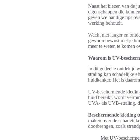
Naast het kiezen van de ju
eigenschappen die kunnen w
geven we handige tips ov
werking behoudt.
Wacht niet langer en ontd
gewoon bewust met je huid
meer te weten te komen o
Waarom is UV-bescherme
In dit gedeelte ontdek je
straling kan schadelijke e
huidkanker. Het is daarom 
UV-beschermende kleding b
huid bereikt, wordt verm
UVA- als UVB-straling, di
Beschermende kleding te
maken over de schadelijke 
doorbrengen, zoals strandg
Met UV-beschermende