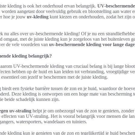
iste kleding is ook het onderhoud ervan belangrijk.
UV-beschermende 
orden aangetast door veelvuldig gebruik en blootstelling aan water en 
er hoe je jouw
uv-kleding
kunt kiezen en onderhouden, zodat het zijn 
ek nu alles over uv-beschermende kleding! Of je nu een strandliefhebber
 omgaat, met de juiste kleding kun je zorgeloos van het buitenleven g
ver de vele voordelen van
uv-beschermende kleding voor lange dage
nde kleding belangrijk?
 waarom UV-beschermende kleding van cruciaal belang is bij lange bloot
ffecten hebben op de huid en kan leiden tot verbranding, vroegtijdige ve
essentieel om jezelf te beschermen met de juiste kleding.
iedt een fysieke barrière tussen de zon en je huid, waardoor de hoevee
inderd. Deze kleding is ontworpen om een hoge mate van bescherming t
e beide schadelijk kunnen zijn.
gen uv-straling
helpt je om onbezorgd van de zon te genieten, zonder
effecten van UV-straling. Het is vooral belangrijk voor mensen die lang
angers, watersporters, wandelaars en tuiniers.
 kleding kun je genieten van de zon en tegelijkertijd je huid bescher