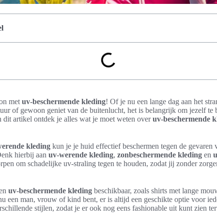
l
zon met
uv-beschermende kleding
! Of je nu een lange dag aan het str
uur of gewoon geniet van de buitenlucht, het is belangrijk om jezelf t
n dit artikel ontdek je alles wat je moet weten over
uv-beschermende kl
erende kleding
kun je je huid effectief beschermen tegen de gevaren
Denk hierbij aan
uv-werende kleding
,
zonbeschermende kleding
en
u
rpen om schadelijke uv-straling tegen te houden, zodat jij zonder zorg
ten
uv-beschermende kleding
beschikbaar, zoals shirts met lange mo
u een man, vrouw of kind bent, er is altijd een geschikte optie voor i
schillende stijlen, zodat je er ook nog eens fashionable uit kunt zien ter