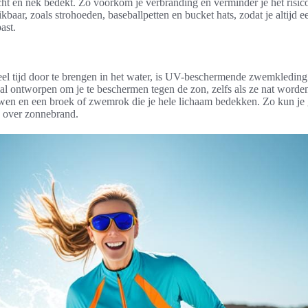
cht en nek bedekt. Zo voorkom je verbranding en verminder je het risic
ikbaar, zoals strohoeden, baseballpetten en bucket hats, zodat je altijd 
ast.
eel tijd door te brengen in het water, is UV-beschermende zwemkledin
aal ontworpen om je te beschermen tegen de zon, zelfs als ze nat worde
en en een broek of zwemrok die je hele lichaam bedekken. Zo kun je 
n over zonnebrand.