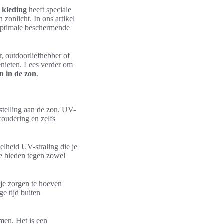
kleding
heeft speciale
zonlicht. In ons artikel
optimale beschermende
, outdoorliefhebber of
enieten. Lees verder om
n in de zon
.
stelling aan de zon. UV-
roudering en zelfs
lheid UV-straling die je
e bieden tegen zowel
 je zorgen te hoeven
e tijd buiten
men. Het is een