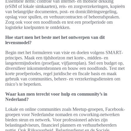
Essentiële items: controle van internet- en mobiele dekking
(eSIM of lokale simkaarten), reis- en zorgverzekeringen, kopieën
van belangrijke documenten, post- en domiciliëringsregeling,
opslag voor spullen, en verhuurcontracten of beheerafspraken.
Zorg ook voor een noodfonds en test een proefperiode om
logistieke knelpunten te ontdekken.
Hoe start men het beste met het ontwerpen van dit
levensmodel?
Begin met het formuleren van visie en doelen volgens SMART-
principes. Maak een tijdshorizon met korte-, midden- en
langetermijndoelen (proefjaar, vijfjarenplan). Stel een budget op,
diversifieer inkomstenbronnen en bouw een noodfonds. Test met
korte proefperiodes, regel juridische en fiscale basis en maak
gebruik van communities, beheer- en verzekeringsdiensten om
risico’s te beperken.
Waar kan men terecht voor hulp en community’s in
Nederland?
Lokale en online communities zoals Meetup-groepen, Facebook-
groepen voor Nederlandse nomaden en coworking-netwerken
bieden steun en netwerk. Voor professioneel advies zijn
belastingadviseurs, financieel planners en verhuurbeheerders
nuttig. Ook Rijksoverheid, Belastingdienst en de Sociale