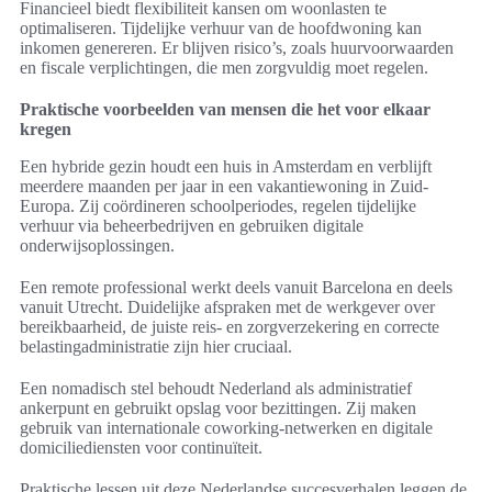
Financieel biedt flexibiliteit kansen om woonlasten te
optimaliseren. Tijdelijke verhuur van de hoofdwoning kan
inkomen genereren. Er blijven risico’s, zoals huurvoorwaarden
en fiscale verplichtingen, die men zorgvuldig moet regelen.
Praktische voorbeelden van mensen die het voor elkaar
kregen
Een hybride gezin houdt een huis in Amsterdam en verblijft
meerdere maanden per jaar in een vakantiewoning in Zuid-
Europa. Zij coördineren schoolperiodes, regelen tijdelijke
verhuur via beheerbedrijven en gebruiken digitale
onderwijsoplossingen.
Een remote professional werkt deels vanuit Barcelona en deels
vanuit Utrecht. Duidelijke afspraken met de werkgever over
bereikbaarheid, de juiste reis- en zorgverzekering en correcte
belastingadministratie zijn hier cruciaal.
Een nomadisch stel behoudt Nederland als administratief
ankerpunt en gebruikt opslag voor bezittingen. Zij maken
gebruik van internationale coworking-netwerken en digitale
domiciliediensten voor continuïteit.
Praktische lessen uit deze Nederlandse succesverhalen leggen de