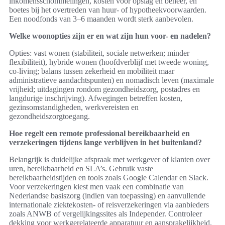
inkomensschommelingen, kosten voor opslag en beheer, en
boetes bij het overtreden van huur- of hypotheekvoorwaarden.
Een noodfonds van 3–6 maanden wordt sterk aanbevolen.
Welke woonopties zijn er en wat zijn hun voor- en nadelen?
Opties: vast wonen (stabiliteit, sociale netwerken; minder
flexibiliteit), hybride wonen (hoofdverblijf met tweede woning,
co-living; balans tussen zekerheid en mobiliteit maar
administratieve aandachtspunten) en nomadisch leven (maximale
vrijheid; uitdagingen rondom gezondheidszorg, postadres en
langdurige inschrijving). Afwegingen betreffen kosten,
gezinsomstandigheden, werkvereisten en
gezondheidszorgtoegang.
Hoe regelt een remote professional bereikbaarheid en
verzekeringen tijdens lange verblijven in het buitenland?
Belangrijk is duidelijke afspraak met werkgever of klanten over
uren, bereikbaarheid en SLA’s. Gebruik vaste
bereikbaarheidstijden en tools zoals Google Calendar en Slack.
Voor verzekeringen kiest men vaak een combinatie van
Nederlandse basiszorg (indien van toepassing) en aanvullende
internationale ziektekosten- of reisverzekeringen via aanbieders
zoals ANWB of vergelijkingssites als Independer. Controleer
dekking voor werkgerelateerde apparatuur en aansprakelijkheid.