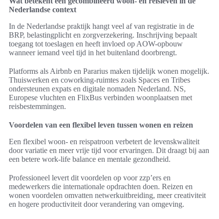
Wat betekent een gecombineerd woon- en reisleven in de
Nederlandse context
In de Nederlandse praktijk hangt veel af van registratie in de
BRP, belastingplicht en zorgverzekering. Inschrijving bepaalt
toegang tot toeslagen en heeft invloed op AOW-opbouw
wanneer iemand veel tijd in het buitenland doorbrengt.
Platforms als Airbnb en Pararius maken tijdelijk wonen mogelijk.
Thuiswerken en coworking-ruimtes zoals Spaces en Tribes
ondersteunen expats en digitale nomaden Nederland. NS,
Europese vluchten en FlixBus verbinden woonplaatsen met
reisbestemmingen.
Voordelen van een flexibel leven tussen wonen en reizen
Een flexibel woon- en reispatroon verbetert de levenskwaliteit
door variatie en meer vrije tijd voor ervaringen. Dit draagt bij aan
een betere work-life balance en mentale gezondheid.
Professioneel levert dit voordelen op voor zzp’ers en
medewerkers die internationale opdrachten doen. Reizen en
wonen voordelen omvatten netwerkuitbreiding, meer creativiteit
en hogere productiviteit door verandering van omgeving.