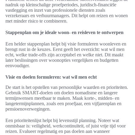
nadruk op kleinschalige proefperiodes, juridisch-financiële
vastlegging en inzet van professionele diensten zoals
verzekeraars en verhuurmanagers. Dit helpt om reizen en wonen
met minder risico te combineren.
Stappenplan om je ideale woon- en reisleven te ontwerpen
Een helder stappenplan helpt bij visie formuleren woonleven en
brengt rust in de keuzes. Eerst geeft het overzicht: wat wil men
echt, welke trade-offs zijn acceptabel en welke niet. Dit maakt
later beslissingen over woonopties vergelijken en budgetten
eenvoudiger.
Visie en doelen formuleren: wat wil men echt
De start is het opstellen van persoonlijke waarden en prioriteiten.
Gebruik SMART-doelen om doelen nomadisme en langere
termijnwensen meetbaar te maken. Maak korte-, midden- en
langetermijnplannen, zoals een proefjaar, een vijfjarenplan en
pensioenoverwegingen.
Een prioriteitenlijst helpt bij levensstijl planning. Noteer wat
onmisbaar is: veiligheid, werkcontinuïteit, of juist vrije tijd voor
reizen. Evalueer regelmatig en pas doelen aan wanneer