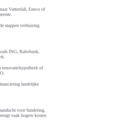
naar Vattenfall, Eneco of
meente.
 de stappen verhuizing
s zoals ING, Rabobank,
it.
n renovatiehypotheek of
VO.
nanciering landelijke
aandacht voor fundering,
 brengt vaak hogere kosten