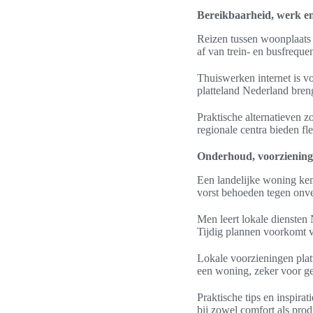
Bereikbaarheid, werk en
Reizen tussen woonplaats
af van trein- en busfreque
Thuiswerken internet is v
platteland Nederland bren
Praktische alternatieven z
regionale centra bieden f
Onderhoud, voorzieninge
Een landelijke woning ken
vorst behoeden tegen onv
Men leert lokale diensten
Tijdig plannen voorkomt ve
Lokale voorzieningen platt
een woning, zeker voor g
Praktische tips en inspira
bij zowel comfort als produ