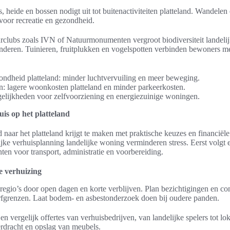
s, heide en bossen nodigt uit tot buitenactiviteiten platteland. Wandelen
voor recreatie en gezondheid.
tuurclubs zoals IVN of Natuurmonumenten vergroot biodiversiteit landel
nderen. Tuinieren, fruitplukken en vogelspotten verbinden bewoners m
ndheid platteland: minder luchtvervuiling en meer beweging.
n: lagere woonkosten platteland en minder parkeerkosten.
lijkheden voor zelfvoorziening en energiezuinige woningen.
is op het platteland
d naar het platteland krijgt te maken met praktische keuzes en financië
ijke verhuisplanning landelijke woning verminderen stress. Eerst volgt 
ten voor transport, administratie en voorbereiding.
e verhuizing
egio’s door open dagen en korte verblijven. Plan bezichtigingen en con
fgrenzen. Laat bodem- en asbestonderzoek doen bij oudere panden.
en vergelijk offertes van verhuisbedrijven, van landelijke spelers tot l
erdracht en opslag van meubels.