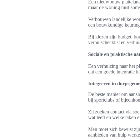
Een nieuwbouw platteland 
maar de woning mist soms
Verbouwen landelijke won
een bouwkundige keuring 
Bij kiezen zijn budget, b
verhuischecklist en verhu
Sociale en praktische a
Een verhuizing naar het pl
dat een goede integratie i
Integreren in dorpsgem
De beste manier om aanslu
bij sportclubs of bijeenkom
Zij zoeken contact via so
wat leeft en welke taken 
Men moet zich bewust zijn
aanbieden van hulp werken