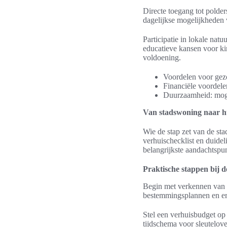
Directe toegang tot polder
dagelijkse mogelijkheden 
Participatie in lokale na
educatieve kansen voor ki
voldoening.
Voordelen voor gezo
Financiële voordele
Duurzaamheid: moge
Van stadswoning naar hu
Wie de stap zet van de sta
verhuischecklist en duidel
belangrijkste aandachtspun
Praktische stappen bij d
Begin met verkennen van r
bestemmingsplannen en er
Stel een verhuisbudget op 
tijdschema voor sleutelov