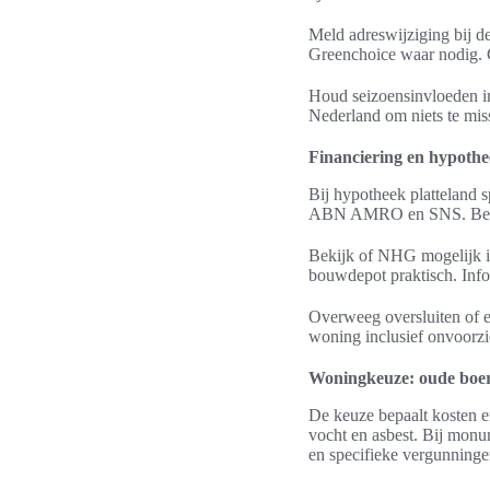
Meld adreswijziging bij de
Greenchoice waar nodig. C
Houd seizoensinvloeden in
Nederland om niets te mis
Financiering en hypothe
Bij hypotheek platteland 
ABN AMRO en SNS. Beslis t
Bekijk of NHG mogelijk is
bouwdepot praktisch. Info
Overweeg oversluiten of e
woning inclusief onvoorz
Woningkeuze: oude boe
De keuze bepaalt kosten e
vocht en asbest. Bij monum
en specifieke vergunninge