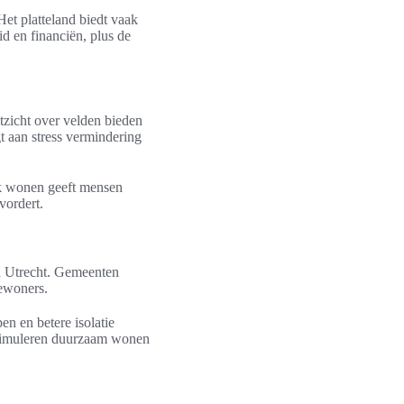
et platteland biedt vaak
id en financiën, plus de
tzicht over velden bieden
t aan stress vermindering
jk wonen geeft mensen
vordert.
n Utrecht. Gemeenten
bewoners.
n en betere isolatie
stimuleren duurzaam wonen