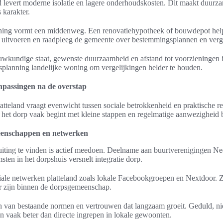
levert moderne isolatie en lagere onderhoudskosten. Dit maakt duurza
 karakter.
ing vormt een middenweg. Een renovatiehypotheek of bouwdepot helpt 
uitvoeren en raadpleeg de gemeente over bestemmingsplannen en ver
ouwkundige staat, gewenste duurzaamheid en afstand tot voorzieningen 
isplanning landelijke woning om vergelijkingen helder te houden.
anpassingen na de overstap
atteland vraagt evenwicht tussen sociale betrokkenheid en praktische r
n het dorp vaak begint met kleine stappen en regelmatige aanwezigheid bij
eenschappen en netwerken
iting te vinden is actief meedoen. Deelname aan buurtverenigingen Ned
sten in het dorpshuis versnelt integratie dorp.
ciale netwerken platteland zoals lokale Facebookgroepen en Nextdoor. Zo
er zijn binnen de dorpsgemeenschap.
 van bestaande normen en vertrouwen dat langzaam groeit. Geduld, ni
 vaak beter dan directe ingrepen in lokale gewoonten.