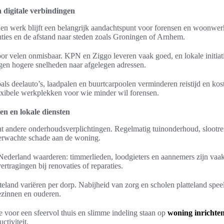
 digitale verbindingen
 en werk blijft een belangrijk aandachtspunt voor forensen en woonwe
nties en de afstand naar steden zoals Groningen of Arnhem.
oor velen onmisbaar. KPN en Ziggo leveren vaak goed, en lokale initiat
gen hogere snelheden naar afgelegen adressen.
oals deelauto’s, laadpalen en buurtcarpoolen verminderen reistijd en ko
lexibele werkplekken voor wie minder wil forensen.
n en lokale diensten
t andere onderhoudsverplichtingen. Regelmatig tuinonderhoud, slootrein
erwachte schade aan de woning.
 Nederland waarderen: timmerlieden, loodgieters en aannemers zijn vaak
rtragingen bij renovaties of reparaties.
eland variëren per dorp. Nabijheid van zorg en scholen platteland spee
ezinnen en ouderen.
tie voor een sfeervol thuis en slimme indeling staan op
woning inrichte
ctiviteit.