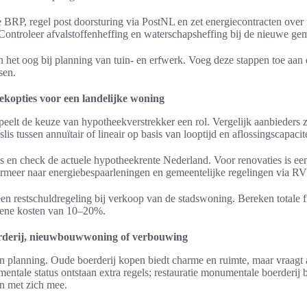
 BRP, regel post doorsturing via PostNL en zet energiecontracten over 
ontroleer afvalstoffenheffing en waterschapsheffing bij de nieuwe ge
 het oog bij planning van tuin- en erfwerk. Voeg deze stappen toe aan
sen.
ekopties voor een landelijke woning
speelt de keuze van hypotheekverstrekker een rol. Vergelijk aanbieder
ussen annuïtair of lineair op basis van looptijd en aflossingscapacite
 en check de actuele hypotheekrente Nederland. Voor renovaties is ee
rmeer naar energiebespaarleningen en gemeentelijke regelingen via R
en restschuldregeling bij verkoop van de stadswoning. Bereken totale fi
iene kosten van 10–20%.
rderij, nieuwbouwwoning of verbouwing
n planning. Oude boerderij kopen biedt charme en ruimte, maar vraagt 
entale status ontstaan extra regels; restauratie monumentale boerderij
n met zich mee.