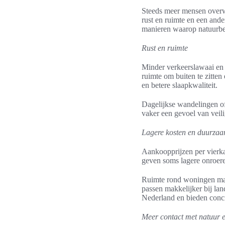
Steeds meer mensen overwe
rust en ruimte en een ande
manieren waarop natuurbel
Rust en ruimte
Minder verkeerslawaai en l
ruimte om buiten te zitte
en betere slaapkwaliteit.
Dagelijkse wandelingen of
vaker een gevoel van veili
Lagere kosten en duurza
Aankoopprijzen per vierka
geven soms lagere onroere
Ruimte rond woningen maa
passen makkelijker bij l
Nederland en bieden concr
Meer contact met natuur en