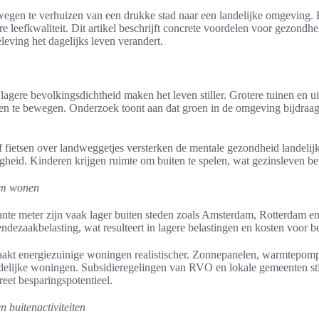
gen te verhuizen van een drukke stad naar een landelijke omgeving. H
re leefkwaliteit. Dit artikel beschrijft concrete voordelen voor gezondhe
eving het dagelijks leven verandert.
agere bevolkingsdichtheid maken het leven stiller. Grotere tuinen en ui
n en te bewegen. Onderzoek toont aan dat groen in de omgeving bijdraag
 fietsen over landweggetjes versterken de mentale gezondheid landeli
gheid. Kinderen krijgen ruimte om buiten te spelen, wat gezinsleven be
am wonen
nte meter zijn vaak lager buiten steden zoals Amsterdam, Rotterdam e
ndezaakbelasting, wat resulteert in lagere belastingen en kosten voor 
kt energiezuinige woningen realistischer. Zonnepanelen, warmtepompe
andelijke woningen. Subsidieregelingen van RVO en lokale gemeenten 
eet besparingspotentieel.
 buitenactiviteiten