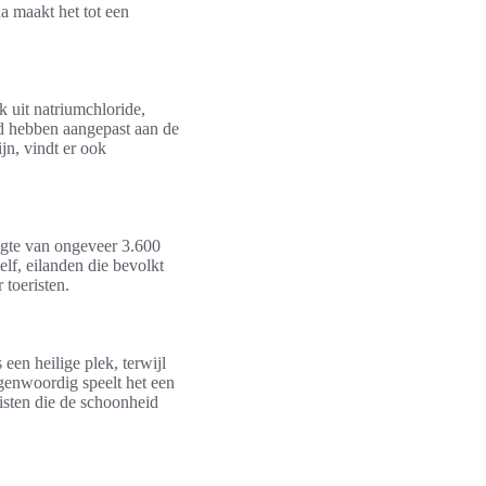
a maakt het tot een
 uit natriumchloride,
nd hebben aangepast aan de
jn, vindt er ook
ogte van ongeveer 3.600
lf, eilanden die bevolkt
 toeristen.
een heilige plek, terwijl
genwoordig speelt het een
risten die de schoonheid