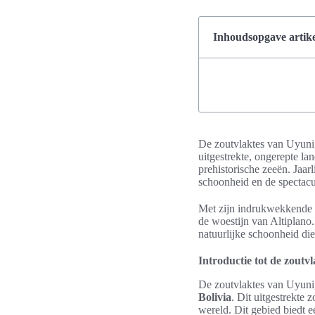
Inhoudsopgave artike
De zoutvlaktes van Uyun
uitgestrekte, ongerepte l
prehistorische zeeën. Jaa
schoonheid en de spectacul
Met zijn indrukwekkende vi
de woestijn van Altiplano.
natuurlijke schoonheid di
Introductie tot de zoutv
De zoutvlaktes van Uyuni
Bolivia
. Dit uitgestrekte 
wereld. Dit gebied biedt 