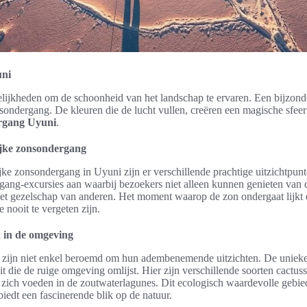
uni
elijkheden om de schoonheid van het landschap te ervaren. Een bijzon
sondergang. De kleuren die de lucht vullen, creëren een magische sfeer 
ergang Uyuni
.
ijke zonsondergang
ke zonsondergang in Uyuni zijn er verschillende prachtige uitzichtpunt
gang-excursies aan waarbij bezoekers niet alleen kunnen genieten van d
et gezelschap van anderen. Het moment waarop de zon ondergaat lijkt de
e nooit te vergeten zijn.
a in de omgeving
 zijn niet enkel beroemd om hun adembenemende uitzichten. De uniek
eit die de ruige omgeving omlijst. Hier zijn verschillende soorten cactus
zich voeden in de zoutwaterlagunes. Dit ecologisch waardevolle gebied 
biedt een fascinerende blik op de natuur.