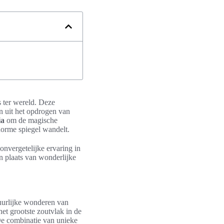
s ter wereld. Deze
n uit het opdrogen van
ia
om de magische
enorme spiegel wandelt.
onvergetelijke ervaring in
n plaats van wonderlijke
uurlijke wonderen van
het grootste zoutvlak in de
 De combinatie van unieke