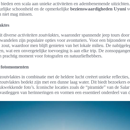
bieden een scala aan unieke activiteiten en adembenemende uitzichten
urlijke schoonheid en de opmerkelijke
bezienswaardigheden Uyuni
ve
n niet mag missen.
aktes
it diverse
activiteiten zoutvlaktes
, waaronder spannende jeep tours door 
wandelen zijn populaire opties voor avonturiers. Voor een bijzondere er
zout, waardoor men blijft genieten van het lokale milieu. De nabijgeleg
en, wat een onvergetelijke toevoeging is aan elke trip. De zonsopgang
n prachtig moment voor fotografen en natuurliefhebbers.
n fotomomenten
outvlaktes in combinatie met de heldere lucht creëert unieke reflecties, 
outvlaktes bedekt zijn met een dunne laag water. Dit biedt bezoekers 
rukwekkende foto’s. Iconische locaties zoals de “piramide” van de Salar
t vastleggen van herinneringen en vormen een essentieel onderdeel van