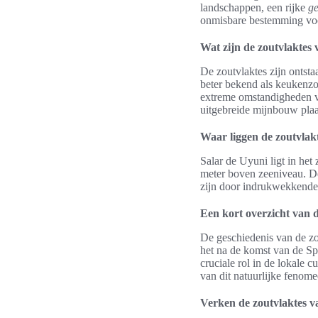
landschappen, een rijke
ge
onmisbare bestemming v
Wat zijn de zoutvlaktes
De zoutvlaktes zijn ontst
beter bekend als keukenzo
extreme omstandigheden va
uitgebreide mijnbouw plaa
Waar liggen de zoutvlak
Salar de Uyuni ligt in he
meter boven zeeniveau. De 
zijn door indrukwekkende c
Een kort overzicht van d
De geschiedenis van de zou
het na de komst van de Sp
cruciale rol in de lokale 
van dit natuurlijke fenome
Verken de zoutvlaktes v