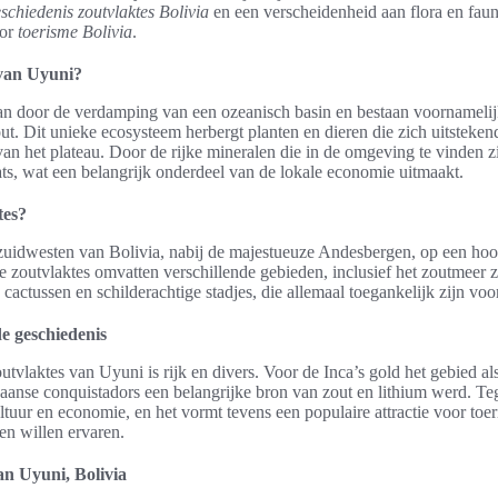
schiedenis zoutvlaktes Bolivia
en een verscheidenheid aan flora en faun
oor
toerisme Bolivia
.
 van Uyuni?
aan door de verdamping van een ozeanisch basin en bestaan voornamelijk
ut. Dit unieke ecosysteem herbergt planten en dieren die zich uitsteke
n het plateau. Door de rijke mineralen die in de omgeving te vinden zi
ts, wat een belangrijk onderdeel van de lokale economie uitmaakt.
tes?
t zuidwesten van Bolivia, nabij de majestueuze Andesbergen, op een ho
zoutvlaktes omvatten verschillende gebieden, inclusief het zoutmeer ze
actussen en schilderachtige stadjes, die allemaal toegankelijk zijn voor
e geschiedenis
tvlaktes van Uyuni is rijk en divers. Voor de Inca’s gold het gebied als 
aanse conquistadors een belangrijke bron van zout en lithium werd. Te
cultuur en economie, en het vormt tevens een populaire attractie voor toe
en willen ervaren.
an Uyuni, Bolivia