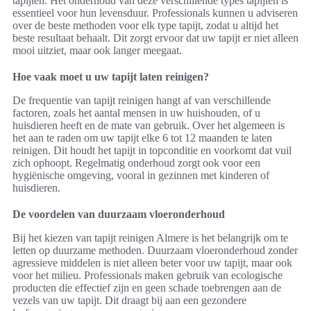
tapijten. Het onderhoud van deze verschillende types tapijten is
essentieel voor hun levensduur. Professionals kunnen u adviseren
over de beste methoden voor elk type tapijt, zodat u altijd het
beste resultaat behaalt. Dit zorgt ervoor dat uw tapijt er niet alleen
mooi uitziet, maar ook langer meegaat.
Hoe vaak moet u uw tapijt laten reinigen?
De frequentie van tapijt reinigen hangt af van verschillende
factoren, zoals het aantal mensen in uw huishouden, of u
huisdieren heeft en de mate van gebruik. Over het algemeen is
het aan te raden om uw tapijt elke 6 tot 12 maanden te laten
reinigen. Dit houdt het tapijt in topconditie en voorkomt dat vuil
zich ophoopt. Regelmatig onderhoud zorgt ook voor een
hygiënische omgeving, vooral in gezinnen met kinderen of
huisdieren.
De voordelen van duurzaam vloeronderhoud
Bij het kiezen van tapijt reinigen Almere is het belangrijk om te
letten op duurzame methoden. Duurzaam vloeronderhoud zonder
agressieve middelen is niet alleen beter voor uw tapijt, maar ook
voor het milieu. Professionals maken gebruik van ecologische
producten die effectief zijn en geen schade toebrengen aan de
vezels van uw tapijt. Dit draagt bij aan een gezondere