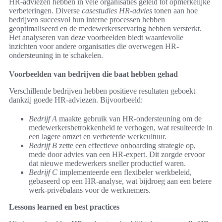
HR-adviezen hebben in vele organisaties geleid tot opmerkelijke
verbeteringen. Diverse
casestudies HR-advies
tonen aan hoe
bedrijven succesvol hun interne processen hebben
geoptimaliseerd en de medewerkerservaring hebben versterkt.
Het analyseren van deze voorbeelden biedt waardevolle
inzichten voor andere organisaties die overwegen HR-
ondersteuning in te schakelen.
Voorbeelden van bedrijven die baat hebben gehad
Verschillende bedrijven hebben positieve resultaten geboekt
dankzij goede HR-adviezen. Bijvoorbeeld:
Bedrijf A
maakte gebruik van HR-ondersteuning om de
medewerkersbetrokkenheid te verhogen, wat resulteerde in
een lagere omzet en verbeterde werkcultuur.
Bedrijf B
zette een effectieve onboarding strategie op,
mede door advies van een HR-expert. Dit zorgde ervoor
dat nieuwe medewerkers sneller productief waren.
Bedrijf C
implementeerde een flexibeler werkbeleid,
gebaseerd op een HR-analyse, wat bijdroeg aan een betere
werk-privébalans voor de werknemers.
Lessons learned en best practices