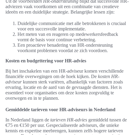
Uit de
voorbeelden HR-ondersteuning
blijkt dat succesvolle HR-
adviezen vaak voortkomen uit een combinatie van creatieve
ideeën en een duidelijke strategie. Belangrijke lessen zijn:
Duidelijke communicatie met alle betrokkenen is cruciaal
voor een succesvolle implementatie.
Het meten van en reageren op medewerkersfeedback
vormt de basis voor continue verbetering.
Een proactieve benadering van HR-ondersteuning
voorkomt problemen voordat ze zich voordoen.
Kosten en budgettering voor HR-advies
Bij het inschakelen van een HR-adviseur komen verschillende
financiële overwegingen om de hoek kijken. De
kosten HR-
adviseur
kunnen sterk variëren, afhankelijk van factoren zoals
ervaring, locatie en de aard van de gevraagde diensten. Het is
essentieel voor organisaties om deze kosten zorgvuldig te
overwegen en in te plannen.
Gemiddelde tarieven voor HR-adviseurs in Nederland
In Nederland liggen de
tarieven HR-advies
gemiddeld tussen de
€75 en €150 per uur. Gespecialiseerde adviseurs, die unieke
kennis en expertise meebrengen, kunnen zelfs hogere tarieven