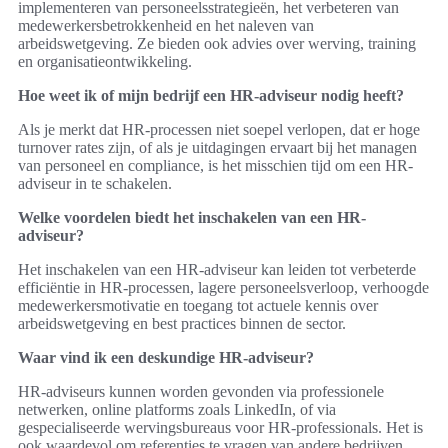
implementeren van personeelsstrategieën, het verbeteren van
medewerkersbetrokkenheid en het naleven van
arbeidswetgeving. Ze bieden ook advies over werving, training
en organisatieontwikkeling.
Hoe weet ik of mijn bedrijf een HR-adviseur nodig heeft?
Als je merkt dat HR-processen niet soepel verlopen, dat er hoge
turnover rates zijn, of als je uitdagingen ervaart bij het managen
van personeel en compliance, is het misschien tijd om een HR-
adviseur in te schakelen.
Welke voordelen biedt het inschakelen van een HR-
adviseur?
Het inschakelen van een HR-adviseur kan leiden tot verbeterde
efficiëntie in HR-processen, lagere personeelsverloop, verhoogde
medewerkersmotivatie en toegang tot actuele kennis over
arbeidswetgeving en best practices binnen de sector.
Waar vind ik een deskundige HR-adviseur?
HR-adviseurs kunnen worden gevonden via professionele
netwerken, online platforms zoals LinkedIn, of via
gespecialiseerde wervingsbureaus voor HR-professionals. Het is
ook waardevol om referenties te vragen van andere bedrijven.