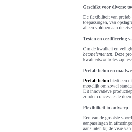
Geschikt voor diverse t
De flexibiliteit van prefa
toepassingen, van opslag
alleen voldoen aan de eis
Testen en certificering 
Om de kwaliteit en veilig
betonelementen
. Deze pro
kwaliteitscontroles zijn e
Prefab beton en maatwe
Prefab beton
biedt een u
mogelijk om zowel standaa
Dit innovatieve productie
zonder concessies te doen a
Flexibiliteit in ontwerp
Een van de grootste voord
aanpassingen in afmetingen
aansluiten bij de visie v