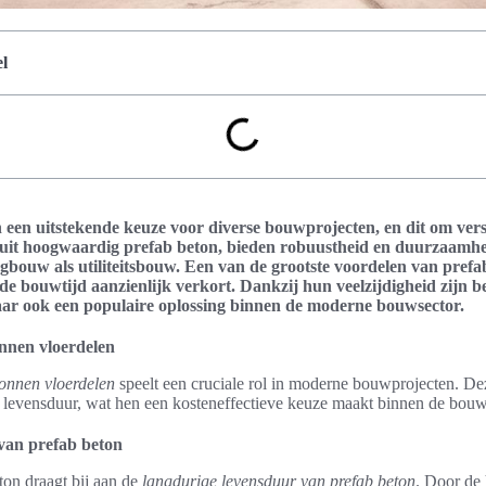
l
n een uitstekende keuze voor diverse bouwprojecten, en dit om ver
 uit hoogwaardig prefab beton, bieden robuustheid en duurzaamhe
ouw als utiliteitsbouw. Een van de grootste voordelen van prefab 
at de bouwtijd aanzienlijk verkort. Dankzij hun veelzijdigheid zijn 
maar ook een populaire oplossing binnen de moderne bouwsector.
nnen vloerdelen
onnen vloerdelen
speelt een cruciale rol in moderne bouwprojecten. Dez
levensduur, wat hen een kosteneffectieve keuze maakt binnen de bouw
van prefab beton
ton draagt bij aan de
langdurige levensduur van prefab beton
. Door de