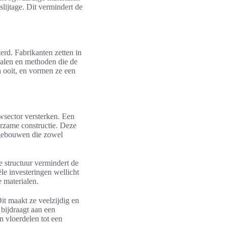
lijtage. Dit vermindert de
rd. Fabrikanten zetten in
ialen en methoden die de
n ooit, en vormen ze een
wsector versterken. Een
urzame constructie. Deze
n gebouwen die zowel
e structuur vermindert de
ële investeringen wellicht
 materialen.
it maakt ze veelzijdig en
 bijdraagt aan een
 vloerdelen tot een