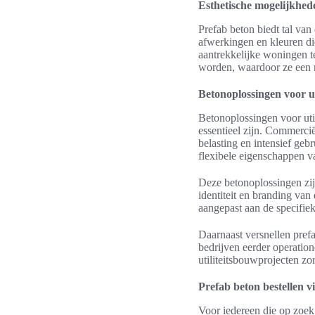
Esthetische mogelijkhed
Prefab beton biedt tal va
afwerkingen en kleuren di
aantrekkelijke woningen 
worden, waardoor ze een 
Betonoplossingen voor ut
Betonoplossingen voor ut
essentieel zijn. Commerci
belasting en intensief gebr
flexibele eigenschappen va
Deze betonoplossingen zijn
identiteit en branding va
aangepast aan de specifiek
Daarnaast versnellen pref
bedrijven eerder operation
utiliteitsbouwprojecten zo
Prefab beton bestellen v
Voor iedereen die op zoek