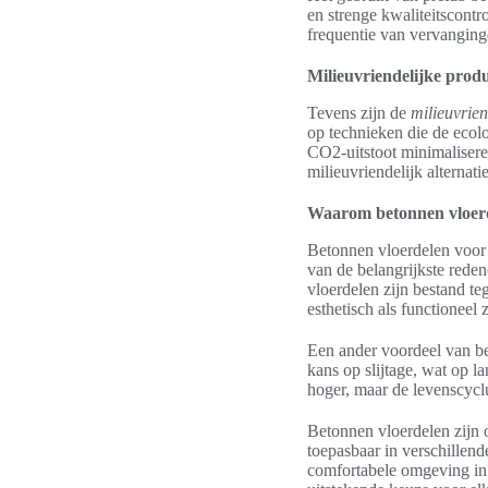
en strenge kwaliteitscontr
frequentie van vervanging
Milieuvriendelijke prod
Tevens zijn de
milieuvrien
op technieken die de ecol
CO2-uitstoot minimalisere
milieuvriendelijk alternat
Waarom betonnen vloerd
Betonnen vloerdelen voor 
van de belangrijkste reden
vloerdelen zijn bestand t
esthetisch als functioneel z
Een ander voordeel van be
kans op slijtage, wat op la
hoger, maar de levenscycl
Betonnen vloerdelen zijn o
toepasbaar in verschillend
comfortabele omgeving in