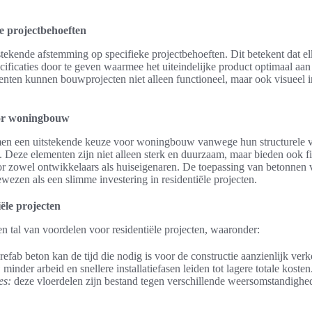
e projectbehoeften
stekende afstemming op specifieke projectbehoeften. Dit betekent dat e
cificaties door te geven waarmee het uiteindelijke product optimaal aa
nten kunnen bouwprojecten niet alleen functioneel, maar ook visuee
oor woningbouw
en een uitstekende keuze voor woningbouw vanwege hun structurele vo
. Deze elementen zijn niet alleen sterk en duurzaam, maar bieden ook f
or zowel ontwikkelaars als huiseigenaren. De toepassing van betonnen 
ezen als een slimme investering in residentiële projecten.
ële projecten
n tal van voordelen voor residentiële projecten, waaronder:
refab beton kan de tijd die nodig is voor de constructie aanzienlijk verk
:
minder arbeid en snellere installatiefasen leiden tot lagere totale kosten
es:
deze vloerdelen zijn bestand tegen verschillende weersomstandighe