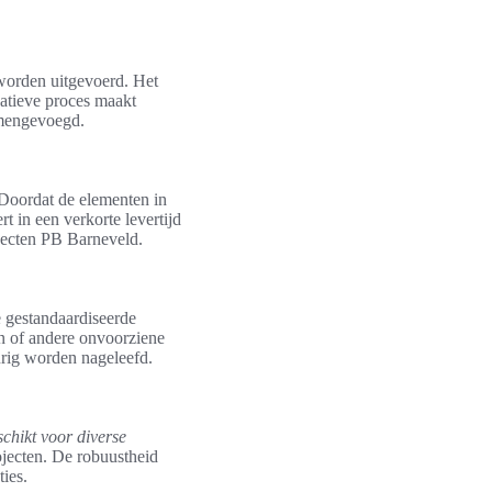
worden uitgevoerd. Het
vatieve proces maakt
amengevoegd.
. Doordat de elementen in
 in een verkorte levertijd
ojecten PB Barneveld.
 gestandaardiseerde
n of andere onvoorziene
urig worden nageleefd.
schikt voor diverse
ojecten. De robuustheid
ies.