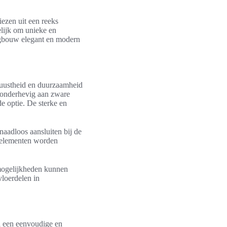
ezen uit een reeks
elijk om unieke en
ngbouw elegant en modern
buustheid en duurzaamheid
k onderhevig aan zware
de optie. De sterke en
naadloos aansluiten bij de
e elementen worden
emogelijkheden kunnen
vloerdelen in
l een eenvoudige en