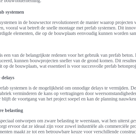
lke bouwonderneming.
ab systemen
systemen in de bouwsector revolutioneert de manier waarop projecten 
en, vooral wat betreft de snelle montage met prefab systemen. Dit inno
ardigde elementen, die op de bouwplaats eenvoudig kunnen worden s
 is een van de belangrijkste redenen voor het gebruik van prefab beton
ceerd, kunnen bouwprojecten sneller van de grond komen. Dit resulteert
it op de bouwplaats, wat essentieel is voor succesvolle prefab betonpr
 delays
efab systemen is de mogelijkheid om onnodige delays te vermijden. De
 fabriek verminderen de kans op vertragingen door weersomstandighede
blijft de voortgang van het project soepel en kan de planning nauwke
e belasting
speciaal ontworpen om zware belasting te weerstaan, wat hen uiterst
ge
rgt ervoor dat ze ideaal zijn voor zowel industriële als commerciële pr
menten maakt ze tot een betrouwbare keuze voor verschillende construct