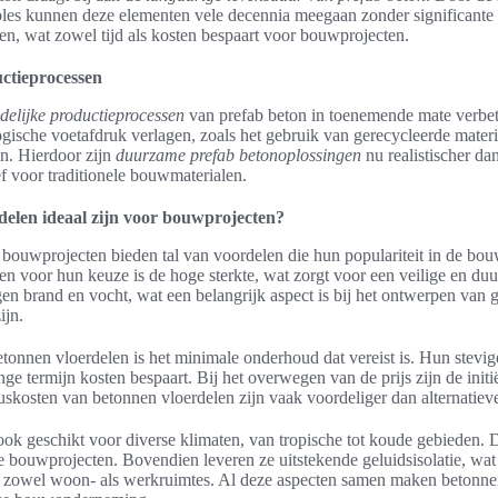
oles kunnen deze elementen vele decennia meegaan zonder significante s
en, wat zowel tijd als kosten bespaart voor bouwprojecten.
uctieprocessen
delijke productieprocessen
van prefab beton in toenemende mate verbete
ogische voetafdruk verlagen, zoals het gebruik van gerecycleerde mater
n. Hierdoor zijn
duurzame prefab betonoplossingen
nu realistischer da
ief voor traditionele bouwmaterialen.
elen ideaal zijn voor bouwprojecten?
bouwprojecten bieden tal van voordelen die hun populariteit in de bou
en voor hun keuze is de hoge sterkte, wat zorgt voor een veilige en du
egen brand en vocht, wat een belangrijk aspect is bij het ontwerpen va
ijn.
tonnen vloerdelen is het minimale onderhoud dat vereist is. Hun stevig
nge termijn kosten bespaart. Bij het overwegen van de prijs zijn de initi
uskosten van betonnen vloerdelen zijn vaak voordeliger dan alternatieve
ok geschikt voor diverse klimaten, van tropische tot koude gebieden. D
e bouwprojecten. Bovendien leveren ze uitstekende geluidsisolatie, wat
 zowel woon- als werkruimtes. Al deze aspecten samen maken betonnen