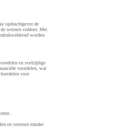
lke opdrachtgever de
n de wensen voldoet. Met
l indrukwekkend worden
ordelen en veelzijdige
inanciële voordelen, wat
vloerdelen voor
orten.
.
den en vereisen minder