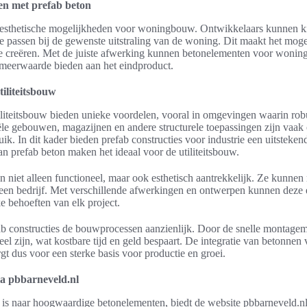
en met prefab beton
n esthetische mogelijkheden voor woningbouw. Ontwikkelaars kunnen ki
e passen bij de gewenste uitstraling van de woning. Dit maakt het mog
te creëren. Met de juiste afwerking kunnen betonelementen voor woni
meerwaarde bieden aan het eindproduct.
iliteitsbouw
iliteitsbouw bieden unieke voordelen, vooral in omgevingen waarin ro
ële gebouwen, magazijnen en andere structurele toepassingen zijn vaa
uik. In dit kader bieden prefab constructies voor industrie een uitsteken
n prefab beton maken het ideaal voor de utiliteitsbouw.
 niet alleen functioneel, maar ook esthetisch aantrekkelijk. Ze kunnen 
n een bedrijf. Met verschillende afwerkingen en ontwerpen kunnen dez
e behoeften van elk project.
ab constructies de bouwprocessen aanzienlijk. Door de snelle montag
eel zijn, wat kostbare tijd en geld bespaart. De integratie van betonnen 
rgt dus voor een sterke basis voor productie en groei.
ia pbbarneveld.nl
 is naar hoogwaardige betonelementen, biedt de website pbbarneveld.n