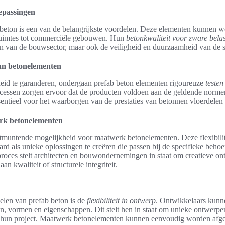
oepassingen
b beton is een van de belangrijkste voordelen. Deze elementen kunnen w
ruimtes tot commerciële gebouwen. Hun
betonkwaliteit voor zware bela
en van de bouwsector, maar ook de veiligheid en duurzaamheid van de 
van betonelementen
heid te garanderen, ondergaan prefab beton elementen rigoureuze
testen
cessen zorgen ervoor dat de producten voldoen aan de geldende normen
ssentieel voor het waarborgen van de prestaties van betonnen vloerdelen
rk betonelementen
itmuntende mogelijkheid voor maatwerk betonelementen. Deze flexibilit
rd als unieke oplossingen te creëren die passen bij de specifieke beho
proces stelt architecten en bouwondernemingen in staat om creatieve ont
an kwaliteit of structurele integriteit.
elen van prefab beton is de
flexibiliteit in ontwerp
. Ontwikkelaars kunne
, vormen en eigenschappen. Dit stelt hen in staat om unieke ontwerpen 
an hun project. Maatwerk betonelementen kunnen eenvoudig worden afge