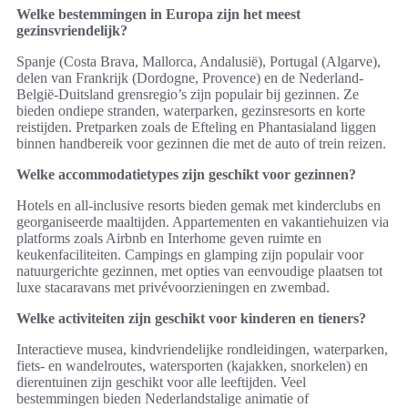
Welke bestemmingen in Europa zijn het meest
gezinsvriendelijk?
Spanje (Costa Brava, Mallorca, Andalusië), Portugal (Algarve),
delen van Frankrijk (Dordogne, Provence) en de Nederland-
België-Duitsland grensregio’s zijn populair bij gezinnen. Ze
bieden ondiepe stranden, waterparken, gezinsresorts en korte
reistijden. Pretparken zoals de Efteling en Phantasialand liggen
binnen handbereik voor gezinnen die met de auto of trein reizen.
Welke accommodatietypes zijn geschikt voor gezinnen?
Hotels en all-inclusive resorts bieden gemak met kinderclubs en
georganiseerde maaltijden. Appartementen en vakantiehuizen via
platforms zoals Airbnb en Interhome geven ruimte en
keukenfaciliteiten. Campings en glamping zijn populair voor
natuurgerichte gezinnen, met opties van eenvoudige plaatsen tot
luxe stacaravans met privévoorzieningen en zwembad.
Welke activiteiten zijn geschikt voor kinderen en tieners?
Interactieve musea, kindvriendelijke rondleidingen, waterparken,
fiets- en wandelroutes, watersporten (kajakken, snorkelen) en
dierentuinen zijn geschikt voor alle leeftijden. Veel
bestemmingen bieden Nederlandstalige animatie of