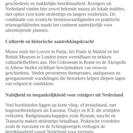
geschiedenis en makkelijke bereikbaarheid. Reizigers uit
Nederland vinden hier zowel bekende musea als lokale tradities,
met opties voor korte stedentrips en langere rondreizen. De
combinatie van iconische bezienswaardigheden en praktische
reismogelijkheden maakt het continent aantrekkelijk voor
uiteenlopende plannen.
Culturele en historische aantrekkingskracht
Musea zoals het Louvre in Parijs, het Prado in Madrid en het
British Museum in Londen tonen wereldfaam en trekken
cultuurliefhebbers aan. Het Colosseum in Rome en de Akropolis
in Athene bieden zichtbare bewijsstukken van eeuwen
geschiedenis. Steden presenteren themaroutes, stadspassen en
georganiseerde wandelingen die bezoekers helpen diepere lagen
van erfgoed te ontdekken.
Nabijheid en toegankelijkheid voor reizigers uit Nederland
Veel hoofdsteden liggen op korte vlieg- of treinafstand, met
hogesnelheidslijnen als Eurostar, Thalys en ICE die reistijden
verkorten. Budgetmaatschappijen zoals Ryanair, easyJet en
Transavia maken stedentrips betaalbaar. Praktische voordelen
zoals de eurozone en de Schengenregels verhogen de
bereikbaarheid vanuit Nederland voor toeristen.