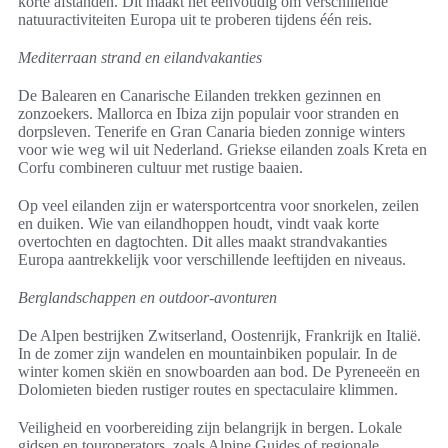
korte afstanden. Dit maakt het eenvoudig om verschillende
natuuractiviteiten Europa uit te proberen tijdens één reis.
Mediterraan strand en eilandvakanties
De Balearen en Canarische Eilanden trekken gezinnen en
zonzoekers. Mallorca en Ibiza zijn populair voor stranden en
dorpsleven. Tenerife en Gran Canaria bieden zonnige winters
voor wie weg wil uit Nederland. Griekse eilanden zoals Kreta en
Corfu combineren cultuur met rustige baaien.
Op veel eilanden zijn er watersportcentra voor snorkelen, zeilen
en duiken. Wie van eilandhoppen houdt, vindt vaak korte
overtochten en dagtochten. Dit alles maakt strandvakanties
Europa aantrekkelijk voor verschillende leeftijden en niveaus.
Berglandschappen en outdoor-avonturen
De Alpen bestrijken Zwitserland, Oostenrijk, Frankrijk en Italië.
In de zomer zijn wandelen en mountainbiken populair. In de
winter komen skiën en snowboarden aan bod. De Pyreneeën en
Dolomieten bieden rustiger routes en spectaculaire klimmen.
Veiligheid en voorbereiding zijn belangrijk in bergen. Lokale
gidsen en touroperators, zoals Alpine Guides of regionale