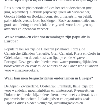
Reis buiten de piekperiode of kies het schouderseizoen (mei,
juni, september). Gebruik prijsvergelijkers als Skyscanner,
Google Flights en Booking.com, stel prijsalerts in en bekijk
pakketdeals versus losse boekingen. Boek accommodaties met
gratis annulering en zoek lokale citycards voor kortingen op
attracties en openbaar vervoer.
Welke strand- en eilandbestemmingen zijn populair in
Europa?
Populaire keuzes zijn de Balearen (Mallorca, Ibiza), de
Canarische Eilanden (Tenerife, Gran Canaria), Kreta en Corfu in
Griekenland, en de zuidkust van Spanje en de Algarve in
Portugal. Deze gebieden bieden zon, watersportmogelijkheden,
bootexcursies en vaak milde winters op de Canarische Eilanden
voor winterzonzoekers.
Waar kan men bergactiviteiten ondernemen in Europa?
De Alpen (Zwitserland, Oostenrijk, Frankrijk, Italië) zijn top
voor wandelen, mountainbiken en wintersport. Pyreneeën en
Dolomieten bieden bijzondere alternatieven met via ferrata’s en
panoramische tochten. Lokale gidsen en organisaties zoals
Alpine Guides bieden veiligheid, uitrustingsadvies en