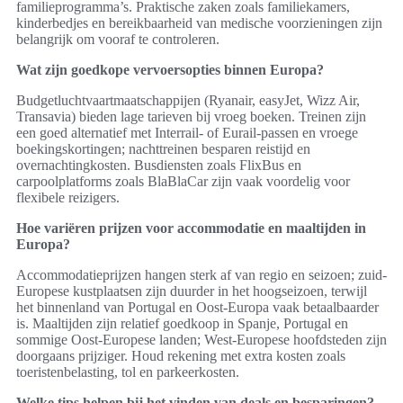
familieprogramma’s. Praktische zaken zoals familiekamers,
kinderbedjes en bereikbaarheid van medische voorzieningen zijn
belangrijk om vooraf te controleren.
Wat zijn goedkope vervoersopties binnen Europa?
Budgetluchtvaartmaatschappijen (Ryanair, easyJet, Wizz Air,
Transavia) bieden lage tarieven bij vroeg boeken. Treinen zijn
een goed alternatief met Interrail- of Eurail-passen en vroege
boekingskortingen; nachttreinen besparen reistijd en
overnachtingkosten. Busdiensten zoals FlixBus en
carpoolplatforms zoals BlaBlaCar zijn vaak voordelig voor
flexibele reizigers.
Hoe variëren prijzen voor accommodatie en maaltijden in
Europa?
Accommodatieprijzen hangen sterk af van regio en seizoen; zuid-
Europese kustplaatsen zijn duurder in het hoogseizoen, terwijl
het binnenland van Portugal en Oost-Europa vaak betaalbaarder
is. Maaltijden zijn relatief goedkoop in Spanje, Portugal en
sommige Oost-Europese landen; West-Europese hoofdsteden zijn
doorgaans prijziger. Houd rekening met extra kosten zoals
toeristenbelasting, tol en parkeerkosten.
Welke tips helpen bij het vinden van deals en besparingen?