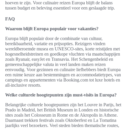
hoeven te zijn. Voor culinaire reizen Europa blijft de balans
tussen budget en beleving essentieel voor een geslaagde trip.
FAQ
Waarom blijft Europa populair voor vakanties?
Europa blijft populair door de combinatie van cultuur,
bereikbaarheid, variatie en prijsopties. Reizigers vinden
wereldberoemde musea en UNESCO-sites, korte reistijden met
hogesnelheidstreinen en goedkope vluchten via maatschappijen
zoals Ryanair, easyJet en Transavia. Het Schengenbeleid en
gemeenschappelijke valuta in veel landen maken reizen
eenvoudig. Voor gezinnen en culinaire liefhebbers biedt Europa
een ruime keuze aan bestemmingen en accommodatietypes, van
campings en appartementen via Booking.com tot luxe hotels en
all-inclusive resorts.
Welke culturele hoogtepunten zijn must-visits in Europa?
Belangrijke culturele hoogtepunten zijn het Louvre in Parijs, het
Prado in Madrid, het British Museum in Londen en historische
sites zoals het Colosseum in Rome en de Akropolis in Athene.
Daarnaast trekken festivals zoals Oktoberfest en La Tomatina
jaarlijks veel bezoekers. Veel steden bieden thematische routes,