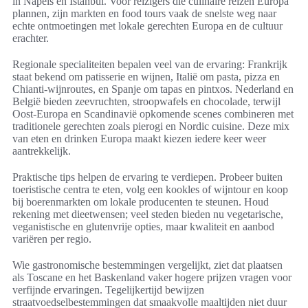
in Napels en Istanbul. Voor reizigers die culinaire reizen Europa
plannen, zijn markten en food tours vaak de snelste weg naar
echte ontmoetingen met lokale gerechten Europa en de cultuur
erachter.
Regionale specialiteiten bepalen veel van de ervaring: Frankrijk
staat bekend om patisserie en wijnen, Italië om pasta, pizza en
Chianti-wijnroutes, en Spanje om tapas en pintxos. Nederland en
België bieden zeevruchten, stroopwafels en chocolade, terwijl
Oost-Europa en Scandinavië opkomende scenes combineren met
traditionele gerechten zoals pierogi en Nordic cuisine. Deze mix
van eten en drinken Europa maakt kiezen iedere keer weer
aantrekkelijk.
Praktische tips helpen de ervaring te verdiepen. Probeer buiten
toeristische centra te eten, volg een kookles of wijntour en koop
bij boerenmarkten om lokale producenten te steunen. Houd
rekening met dieetwensen; veel steden bieden nu vegetarische,
veganistische en glutenvrije opties, maar kwaliteit en aanbod
variëren per regio.
Wie gastronomische bestemmingen vergelijkt, ziet dat plaatsen
als Toscane en het Baskenland vaker hogere prijzen vragen voor
verfijnde ervaringen. Tegelijkertijd bewijzen
straatvoedselbestemmingen dat smaakvolle maaltijden niet duur