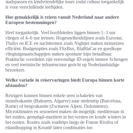
stadspassen en kindvriendelijke tours zodat cultuur toegankelijk
is voor verschillende leeftijden.
Hoe gemakkelijk is reizen vanuit Nederland naar andere
Europese bestemmingen?
Heel toegankelijk. Veel hoofdsteden liggen binnen 1–3 uur
vliegen of 4–6 uur treinen. Hogesnelheidslijnen zoals Eurostar,
Thalys en ICE en nachttreinen zoals Nightjet maken treinreizen
efficiënt. Budgetopties zoals FlixBus, BlaBlaCar en goedkope
vliegtuigmaatschappijen maken spontane trips betaalbaar.
Praktische voordelen zijn eenvoudige ID-regels binnen Schengen
en veel toeristische infrastructuur gericht op Nederlandstalige
bezoekers.
Welke variatie in reiservaringen biedt Europa binnen korte
afstanden?
Reizigers kunnen binnen enkele uren schakelen van
strandvakantie (Balearen, Algarve) naar stedentrip (Barcelona,
Rome) of bergvakantie (Zwitserse Alpen, Dolomieten).
Microklimaten en seizoenen maken dit mogelijk: mediterraan in
het zuiden, gematigd-maritiem in het westen en koude winters in
het oosten. Routes zoals roadtrips langs de Franse Rivièra of
eilandhopping in Kroatië laten combinaties toe.