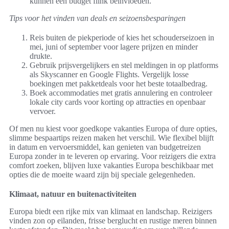
kunnen een budget flink beïnvloeden.
Tips voor het vinden van deals en seizoensbesparingen
Reis buiten de piekperiode of kies het schouderseizoen in
mei, juni of september voor lagere prijzen en minder
drukte.
Gebruik prijsvergelijkers en stel meldingen in op platforms
als Skyscanner en Google Flights. Vergelijk losse
boekingen met pakketdeals voor het beste totaalbedrag.
Boek accommodaties met gratis annulering en controleer
lokale city cards voor korting op attracties en openbaar
vervoer.
Of men nu kiest voor goedkope vakanties Europa of dure opties,
slimme bespaartips reizen maken het verschil. Wie flexibel blijft
in datum en vervoersmiddel, kan genieten van budgetreizen
Europa zonder in te leveren op ervaring. Voor reizigers die extra
comfort zoeken, blijven luxe vakanties Europa beschikbaar met
opties die de moeite waard zijn bij speciale gelegenheden.
Klimaat, natuur en buitenactiviteiten
Europa biedt een rijke mix van klimaat en landschap. Reizigers
vinden zon op eilanden, frisse berglucht en rustige meren binnen