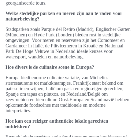
georganiseerde tours.
Welke stedelijke parken en meren zijn aan te raden voor
natuurbeleving?
Stadsparken zoals Parque del Retiro (Madrid), Englischer Garten
(München) en Hyde Park (Londen) bieden rust in stedelijke
omgevingen. Voor meren en reservaten zijn het Comomeer en
Gardameer in Italië, de Plitvicemeren in Kroatië en Nationaal
Park De Hoge Veluwe in Nederland ideale keuzes voor
watersport, wandelen en natuurbeleving.
Hoe divers is de culinaire scene in Europa?
Europa biedt enorme culinaire variatie, van Michelin-
sterrestaurants tot marktkraampjes. Frankrijk staat bekend om
patisserie en wijnen, Italië om pasta en regio-eigen gerechten,
Spanje om tapas en pintxos, en Nederland/België om
zeevruchten en biercultuur. Oost-Europa en Scandinavië hebben
opkomende foodscènes met traditionele en moderne
interpretaties.
Hoe kan een reiziger authentieke lokale gerechten
ontdekken?
Bezoek lokale markten, volg food tours en neem kooklessen of