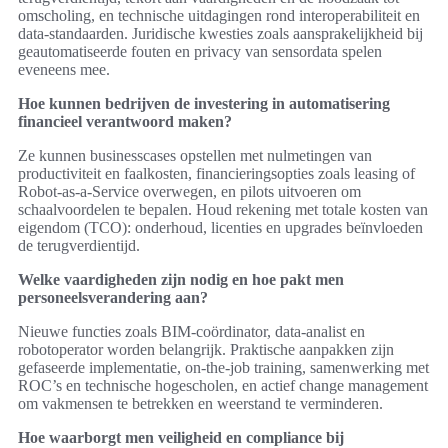
omscholing, en technische uitdagingen rond interoperabiliteit en
data-standaarden. Juridische kwesties zoals aansprakelijkheid bij
geautomatiseerde fouten en privacy van sensordata spelen
eveneens mee.
Hoe kunnen bedrijven de investering in automatisering
financieel verantwoord maken?
Ze kunnen businesscases opstellen met nulmetingen van
productiviteit en faalkosten, financieringsopties zoals leasing of
Robot-as-a-Service overwegen, en pilots uitvoeren om
schaalvoordelen te bepalen. Houd rekening met totale kosten van
eigendom (TCO): onderhoud, licenties en upgrades beïnvloeden
de terugverdientijd.
Welke vaardigheden zijn nodig en hoe pakt men
personeelsverandering aan?
Nieuwe functies zoals BIM-coördinator, data-analist en
robotoperator worden belangrijk. Praktische aanpakken zijn
gefaseerde implementatie, on-the-job training, samenwerking met
ROC’s en technische hogescholen, en actief change management
om vakmensen te betrekken en weerstand te verminderen.
Hoe waarborgt men veiligheid en compliance bij