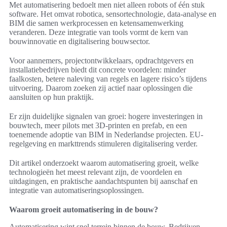
Met automatisering bedoelt men niet alleen robots of één stuk
software. Het omvat robotica, sensortechnologie, data-analyse en
BIM die samen werkprocessen en ketensamenwerking
veranderen. Deze integratie van tools vormt de kern van
bouwinnovatie en digitalisering bouwsector.
Voor aannemers, projectontwikkelaars, opdrachtgevers en
installatiebedrijven biedt dit concrete voordelen: minder
faalkosten, betere naleving van regels en lagere risico’s tijdens
uitvoering. Daarom zoeken zij actief naar oplossingen die
aansluiten op hun praktijk.
Er zijn duidelijke signalen van groei: hogere investeringen in
bouwtech, meer pilots met 3D-printen en prefab, en een
toenemende adoptie van BIM in Nederlandse projecten. EU-
regelgeving en markttrends stimuleren digitalisering verder.
Dit artikel onderzoekt waarom automatisering groeit, welke
technologieën het meest relevant zijn, de voordelen en
uitdagingen, en praktische aandachtspunten bij aanschaf en
integratie van automatiseringsoplossingen.
Waarom groeit automatisering in de bouw?
Automatisering wint snel terrein binnen de bouw. Bedrijven