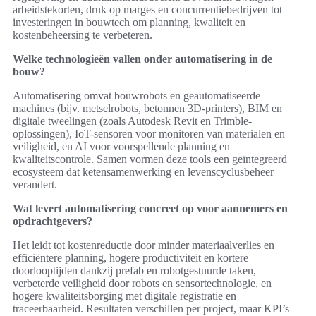
arbeidstekorten, druk op marges en concurrentiebedrijven tot
investeringen in bouwtech om planning, kwaliteit en
kostenbeheersing te verbeteren.
Welke technologieën vallen onder automatisering in de
bouw?
Automatisering omvat bouwrobots en geautomatiseerde
machines (bijv. metselrobots, betonnen 3D-printers), BIM en
digitale tweelingen (zoals Autodesk Revit en Trimble-
oplossingen), IoT-sensoren voor monitoren van materialen en
veiligheid, en AI voor voorspellende planning en
kwaliteitscontrole. Samen vormen deze tools een geïntegreerd
ecosysteem dat ketensamenwerking en levenscyclusbeheer
verandert.
Wat levert automatisering concreet op voor aannemers en
opdrachtgevers?
Het leidt tot kostenreductie door minder materiaalverlies en
efficiëntere planning, hogere productiviteit en kortere
doorlooptijden dankzij prefab en robotgestuurde taken,
verbeterde veiligheid door robots en sensortechnologie, en
hogere kwaliteitsborging met digitale registratie en
traceerbaarheid. Resultaten verschillen per project, maar KPI’s