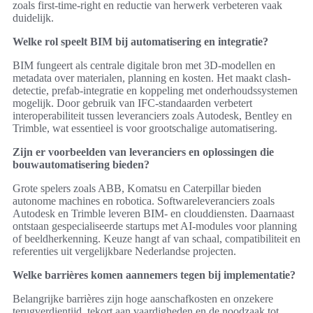
zoals first-time-right en reductie van herwerk verbeteren vaak
duidelijk.
Welke rol speelt BIM bij automatisering en integratie?
BIM fungeert als centrale digitale bron met 3D-modellen en
metadata over materialen, planning en kosten. Het maakt clash-
detectie, prefab-integratie en koppeling met onderhoudssystemen
mogelijk. Door gebruik van IFC-standaarden verbetert
interoperabiliteit tussen leveranciers zoals Autodesk, Bentley en
Trimble, wat essentieel is voor grootschalige automatisering.
Zijn er voorbeelden van leveranciers en oplossingen die
bouwautomatisering bieden?
Grote spelers zoals ABB, Komatsu en Caterpillar bieden
autonome machines en robotica. Softwareleveranciers zoals
Autodesk en Trimble leveren BIM- en clouddiensten. Daarnaast
ontstaan gespecialiseerde startups met AI-modules voor planning
of beeldherkenning. Keuze hangt af van schaal, compatibiliteit en
referenties uit vergelijkbare Nederlandse projecten.
Welke barrières komen aannemers tegen bij implementatie?
Belangrijke barrières zijn hoge aanschafkosten en onzekere
terugverdientijd, tekort aan vaardigheden en de noodzaak tot