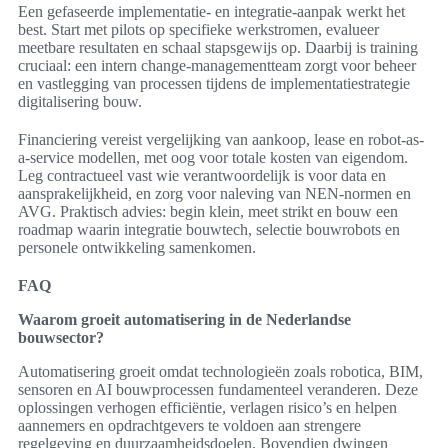
Een gefaseerde implementatie- en integratie-aanpak werkt het
best. Start met pilots op specifieke werkstromen, evalueer
meetbare resultaten en schaal stapsgewijs op. Daarbij is training
cruciaal: een intern change-managementteam zorgt voor beheer
en vastlegging van processen tijdens de implementatiestrategie
digitalisering bouw.
Financiering vereist vergelijking van aankoop, lease en robot-as-
a-service modellen, met oog voor totale kosten van eigendom.
Leg contractueel vast wie verantwoordelijk is voor data en
aansprakelijkheid, en zorg voor naleving van NEN-normen en
AVG. Praktisch advies: begin klein, meet strikt en bouw een
roadmap waarin integratie bouwtech, selectie bouwrobots en
personele ontwikkeling samenkomen.
FAQ
Waarom groeit automatisering in de Nederlandse
bouwsector?
Automatisering groeit omdat technologieën zoals robotica, BIM,
sensoren en AI bouwprocessen fundamenteel veranderen. Deze
oplossingen verhogen efficiëntie, verlagen risico’s en helpen
aannemers en opdrachtgevers te voldoen aan strengere
regelgeving en duurzaamheidsdoelen. Bovendien dwingen