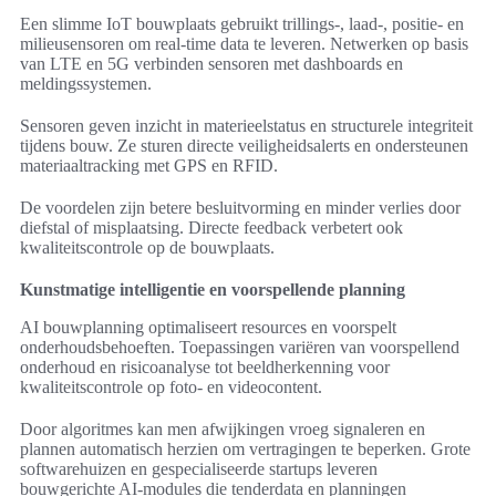
Een slimme IoT bouwplaats gebruikt trillings-, laad-, positie- en
milieusensoren om real-time data te leveren. Netwerken op basis
van LTE en 5G verbinden sensoren met dashboards en
meldingssystemen.
Sensoren geven inzicht in materieelstatus en structurele integriteit
tijdens bouw. Ze sturen directe veiligheidsalerts en ondersteunen
materiaaltracking met GPS en RFID.
De voordelen zijn betere besluitvorming en minder verlies door
diefstal of misplaatsing. Directe feedback verbetert ook
kwaliteitscontrole op de bouwplaats.
Kunstmatige intelligentie en voorspellende planning
AI bouwplanning optimaliseert resources en voorspelt
onderhoudsbehoeften. Toepassingen variëren van voorspellend
onderhoud en risicoanalyse tot beeldherkenning voor
kwaliteitscontrole op foto- en videocontent.
Door algoritmes kan men afwijkingen vroeg signaleren en
plannen automatisch herzien om vertragingen te beperken. Grote
softwarehuizen en gespecialiseerde startups leveren
bouwgerichte AI-modules die tenderdata en planningen