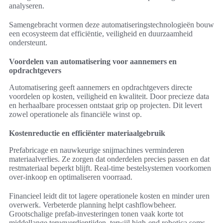
analyseren.
Samengebracht vormen deze automatiseringstechnologieën bouw
een ecosysteem dat efficiëntie, veiligheid en duurzaamheid
ondersteunt.
Voordelen van automatisering voor aannemers en
opdrachtgevers
Automatisering geeft aannemers en opdrachtgevers directe
voordelen op kosten, veiligheid en kwaliteit. Door precieze data
en herhaalbare processen ontstaat grip op projecten. Dit levert
zowel operationele als financiële winst op.
Kostenreductie en efficiënter materiaalgebruik
Prefabricage en nauwkeurige snijmachines verminderen
materiaalverlies. Ze zorgen dat onderdelen precies passen en dat
restmateriaal beperkt blijft. Real-time bestelsystemen voorkomen
over-inkoop en optimaliseren voorraad.
Financieel leidt dit tot lagere operationele kosten en minder uren
overwerk. Verbeterde planning helpt cashflowbeheer.
Grootschalige prefab-investeringen tonen vaak korte tot
middellange terugverdientijden, terwijl high-end robotica soms