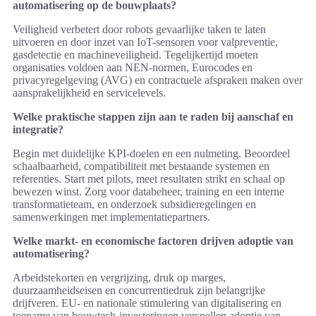
automatisering op de bouwplaats?
Veiligheid verbetert door robots gevaarlijke taken te laten
uitvoeren en door inzet van IoT-sensoren voor valpreventie,
gasdetectie en machineveiligheid. Tegelijkertijd moeten
organisaties voldoen aan NEN-normen, Eurocodes en
privacyregelgeving (AVG) en contractuele afspraken maken over
aansprakelijkheid en servicelevels.
Welke praktische stappen zijn aan te raden bij aanschaf en
integratie?
Begin met duidelijke KPI-doelen en een nulmeting. Beoordeel
schaalbaarheid, compatibiliteit met bestaande systemen en
referenties. Start met pilots, meet resultaten strikt en schaal op
bewezen winst. Zorg voor databeheer, training en een interne
transformatieteam, en onderzoek subsidieregelingen en
samenwerkingen met implementatiepartners.
Welke markt- en economische factoren drijven adoptie van
automatisering?
Arbeidstekorten en vergrijzing, druk op marges,
duurzaamheidseisen en concurrentiedruk zijn belangrijke
drijfveren. EU- en nationale stimulering van digitalisering en
toename van bouwtech-investeringen versnellen adoptie van