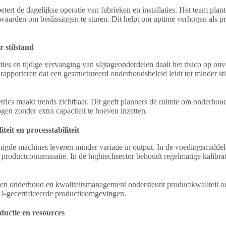
tert de dagelijkse operatie van fabrieken en installaties. Het team pl
aarden om beslissingen te sturen. Dit helpt om uptime verhogen als pri
 stilstand
ies en tijdige vervanging van slijtageonderdelen daalt het risico op on
rapporteren dat een gestructureerd onderhoudsbeleid leidt tot minder s
rics maakt trends zichtbaar. Dit geeft planners de ruimte om onderhouds
gen zonder extra capaciteit te hoeven inzetten.
eit en processtabiliteit
nigde machines leveren minder variatie in output. In de voedingsmidde
productcontaminatie. In de hightechsector behoudt regelmatige kalibr
sen onderhoud en kwaliteitsmanagement ondersteunt productkwaliteit o
ISO-gecertificeerde productieomgevingen.
ductie en resources