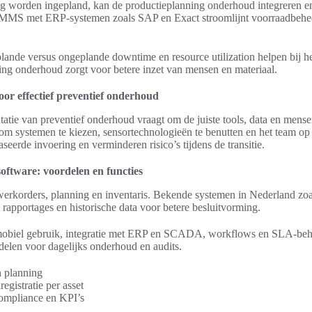
 worden ingepland, kan de productieplanning onderhoud integreren en 
 CMMS met ERP-systemen zoals SAP en Exact stroomlijnt voorraadbehe
plande versus ongeplande downtime en resource utilization helpen bij h
ing onderhoud zorgt voor betere inzet van mensen en materiaal.
oor effectief preventief onderhoud
tie van preventief onderhoud vraagt om de juiste tools, data en mensen.
om systemen te kiezen, sensortechnologieën te benutten en het team op 
seerde invoering en verminderen risico’s tijdens de transitie.
tware: voordelen en functies
erkorders, planning en inventaris. Bekende systemen in Nederland 
apportages en historische data voor betere besluitvorming.
n mobiel gebruik, integratie met ERP en SCADA, workflows en SLA-beh
len voor dagelijks onderhoud en audits.
 planning
egistratie per asset
ompliance en KPI’s