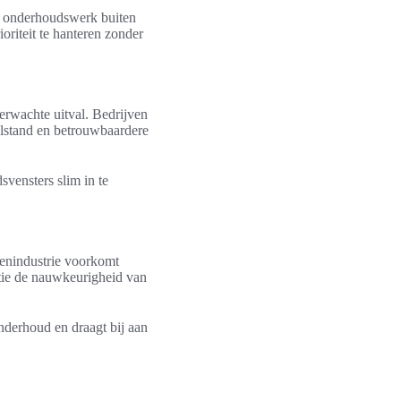
ant onderhoudswerk buiten
oriteit te hanteren zonder
verwachte uitval. Bedrijven
tilstand en betrouwbaardere
vensters slim in te
lenindustrie voorkomt
atie de nauwkeurigheid van
nderhoud en draagt bij aan