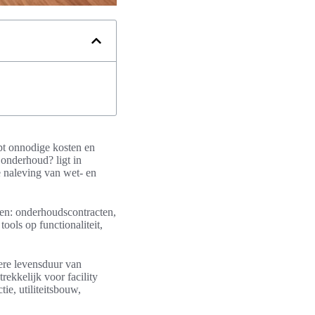
lpt onnodige kosten en
onderhoud? ligt in
e naleving van wet- en
en: onderhoudscontracten,
ools op functionaliteit,
gere levensduur van
ekkelijk voor facility
e, utiliteitsbouw,