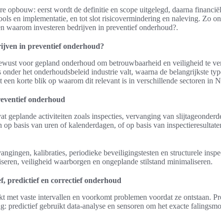
ere opbouw: eerst wordt de definitie en scope uitgelegd, daarna financië
ols en implementatie, en tot slot risicovermindering en naleving. Zo ont
n waarom investeren bedrijven in preventief onderhoud?.
ijven in preventief onderhoud?
bewust voor gepland onderhoud om betrouwbaarheid en veiligheid te ver
es onder het onderhoudsbeleid industrie valt, waarna de belangrijkste 
t een korte blik op waarom dit relevant is in verschillende sectoren in 
preventief onderhoud
 geplande activiteiten zoals inspecties, vervanging van slijtageonderde
 op basis van uren of kalenderdagen, of op basis van inspectieresultaten
angingen, kalibraties, periodieke beveiligingstesten en structurele inspe
eren, veiligheid waarborgen en ongeplande stilstand minimaliseren.
ef, predictief en correctief onderhoud
t met vaste intervallen en voorkomt problemen voordat ze ontstaan. Pre
g: predictief gebruikt data-analyse en sensoren om het exacte falingsm