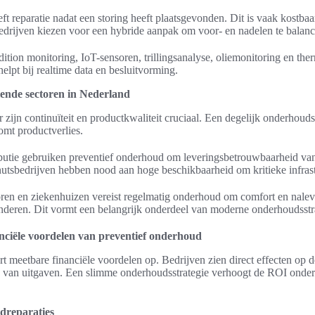
ft reparatie nadat een storing heeft plaatsgevonden. Dit is vaak kostbaa
bedrijven kiezen voor een hybride aanpak om voor- en nadelen te balanc
ition monitoring, IoT-sensoren, trillingsanalyse, oliemonitoring en the
lpt bij realtime data en besluitvorming.
lende sectoren in Nederland
 zijn continuïteit en productkwaliteit cruciaal. Een degelijk onderhouds
omt productverlies.
ributie gebruiken preventief onderhoud om leveringsbetrouwbaarheid v
utsbedrijven hebben nood aan hoge beschikbaarheid om kritieke infras
en en ziekenhuizen vereist regelmatig onderhoud om comfort en nal
eren. Dit vormt een belangrijk onderdeel van moderne onderhoudsstr
nciële voordelen van preventief onderhoud
t meetbare financiële voordelen op. Bedrijven zien direct effecten op de
d van uitgaven. Een slimme onderhoudsstrategie verhoogt de ROI onde
dreparaties