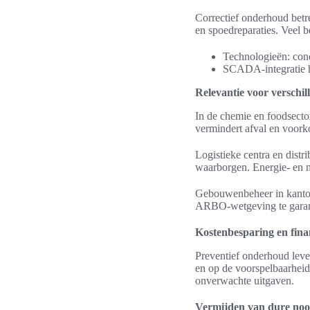
Correctief onderhoud betre
en spoedreparaties. Veel 
Technologieën: cond
SCADA-integratie he
Relevantie voor verschil
In de chemie en foodsector
vermindert afval en voork
Logistieke centra en dist
waarborgen. Energie- en n
Gebouwenbeheer in kantor
ARBO-wetgeving te garand
Kostenbesparing en fina
Preventief onderhoud lever
en op de voorspelbaarhei
onverwachte uitgaven.
Vermijden van dure noo