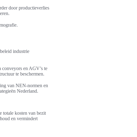
rder door productieverlies
eren.
rmografie.
beleid industrie
an conveyors en AGV’s te
tructuur te beschermen.
eving van NEN-normen en
ategieën Nederland.
 totale kosten van bezit
rhoud en vermindert