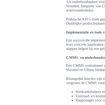
Als onderhoudstaken vroeg
benutten. Integratie van
reserveonderdelen.
Praktische KPI’s zoals ge
Duidelijke productieplann
Implementatie en tools v
Een succesvolle implementa
lezer concrete handvatten 
stappen helpen bij een gefa
CMMS- en onderhoudssof
Een CMMS centraliseert w
Maximo en Ultimo bieden r
Belangrijke functies zij
vergroten de CMMS voorde
Werkorderbeheer en
Voorraad- en kostenr
Rapportages voor c