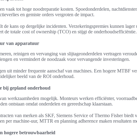
en vaak tot hoge noodreparatie kosten. Spoedonderdelen, nachtdiensten
ctieverlies en gemiste orders vergroten de impact.
t de kans op dergelijke incidenten. Verzekeringspremies kunnen lager ui
rt de totale cost of ownership (TCO) en stijgt de onderhoudsefficiëntie.
uur van apparatuur
meren, reinigen en vervanging van slijtageonderdelen vertragen veroude
rlengen en vermindert de noodzaak voor vervangende investeringen.
gen uit minder frequente aanschaf van machines. Een hogere MTBF verta
idelijker beeld van de ROI onderhoud.
tie bij gepland onderhoud
an werkzaamheden mogelijk. Monteurs werken efficiënter, voorraadbeh
ijden ontstaan omdat onderdelen en gereedschap klaarstaan.
tracten van merken als SKF, Siemens Service of Thermo Fisher biedt v
sten per machine-uur, MTTR en planning adherence maken resultaten me
e en hogere betrouwbaarheid