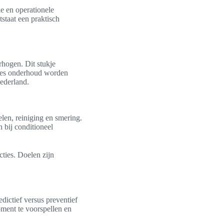
le en operationele
staat een praktisch
hogen. Dit stukje
types onderhoud worden
Nederland.
len, reiniging en smering.
 bij conditioneel
cties. Doelen zijn
dictief versus preventief
oment te voorspellen en