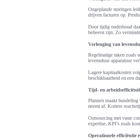
Ongeplande storingen leid
drijven facturen op. Produ
Door tijdig onderhoud daal
beheerst zijn. Zo verminde
Verlenging van levensd
Regelmatige taken zoals s
levensduur apparatuur ve
Lagere kapitaalkosten vol
beschikbaarheid en een du
Tijd- en arbeidsefficiën
Plannen maakt bundeling v
neemt af. Kortere reactiet
Outsourcing met vaste con
expertise. KPI’s zoals ko
Operationele efficiënti