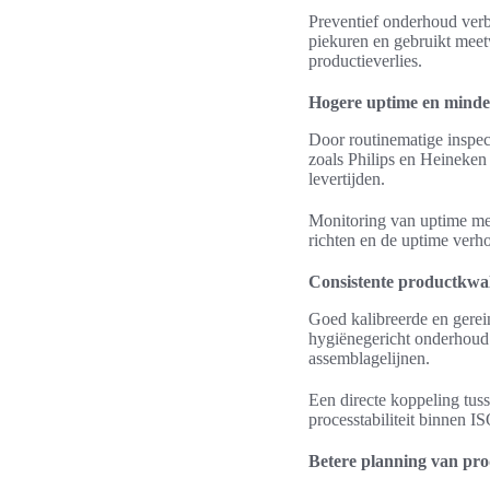
Preventief onderhoud verbe
piekuren en gebruikt meetw
productieverlies.
Hogere uptime en minder
Door routinematige inspect
zoals Philips en Heineken 
levertijden.
Monitoring van uptime met
richten en de uptime verho
Consistente productkwalit
Goed kalibreerde en gerei
hygiënegericht onderhoud 
assemblagelijnen.
Een directe koppeling tus
processtabiliteit binnen 
Betere planning van pro