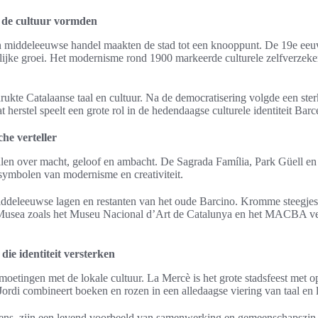
e de cultuur vormden
middeleeuwse handel maakten de stad tot een knooppunt. De 19e eeuws
lijke groei. Het modernisme rond 1900 markeerde culturele zelfverzeker
ukte Catalaanse taal en cultuur. Na de democratisering volgde een ster
at herstel speelt een grote rol in de hedendaagse culturele identiteit Barc
che verteller
en over macht, geloof en ambacht. De Sagrada Família, Park Güell en 
 symbolen van modernisme en creativiteit.
iddeleeuwse lagen en restanten van het oude Barcino. Kromme steegjes
. Musea zoals het Museu Nacional d’Art de Catalunya en het MACBA ve
 die identiteit versterken
moetingen met de lokale cultuur. La Mercè is het grote stadsfeest met o
Jordi combineert boeken en rozen in een alledaagse viering van taal en l
orens, zijn een levend voorbeeld van samenwerking en gemeenschapszin