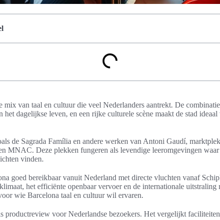
l
e mix van taal en cultuur die veel Nederlanders aantrekt. De combinati
 het dagelijkse leven, en een rijke culturele scène maakt de stad ideaal 
oals de Sagrada Família en andere werken van Antoni Gaudí, marktple
 en MNAC. Deze plekken fungeren als levendige leeromgevingen waar
zichten vinden.
lona goed bereikbaar vanuit Nederland met directe vluchten vanaf Schi
limaat, het efficiënte openbaar vervoer en de internationale uitstraling 
oor wie Barcelona taal en cultuur wil ervaren.
als productreview voor Nederlandse bezoekers. Het vergelijkt faciliteite