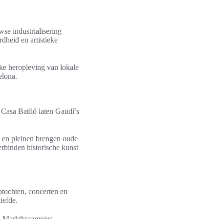
e industrialisering
dheid en artistieke
ke heropleving van lokale
elona.
Casa Batlló laten Gaudí’s
 en pleinen brengen oude
rbinden historische kunst
ptochten, concerten en
iefde.
. Marktkraampjes,