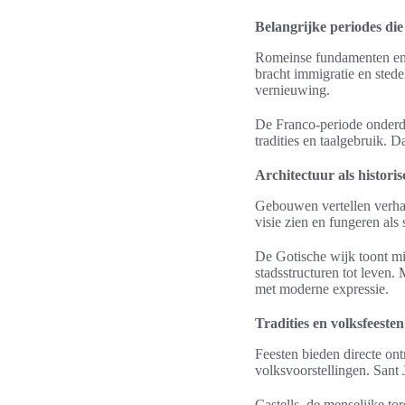
Belangrijke periodes di
Romeinse fundamenten en 
bracht immigratie en stede
vernieuwing.
De Franco-periode onderdr
tradities en taalgebruik. D
Architectuur als historis
Gebouwen vertellen verhal
visie zien en fungeren als
De Gotische wijk toont m
stadsstructuren tot leven
met moderne expressie.
Tradities en volksfeesten
Feesten bieden directe ont
volksvoorstellingen. Sant 
Castells, de menselijke t