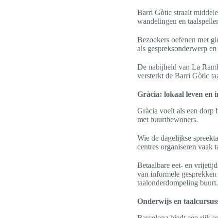
Barri Gòtic straalt middel
wandelingen en taalspell
Bezoekers oefenen met gids
als gespreksonderwerp en v
De nabijheid van La Ramb
versterkt de Barri Gòtic ta
Gràcia: lokaal leven en 
Gràcia voelt als een dorp 
met buurtbewoners.
Wie de dagelijkse spreekt
centres organiseren vaak t
Betaalbare eet- en vrijeti
van informele gesprekken e
taalonderdompeling buurt.
Onderwijs en taalcursuss
Barcelona biedt een rijk 