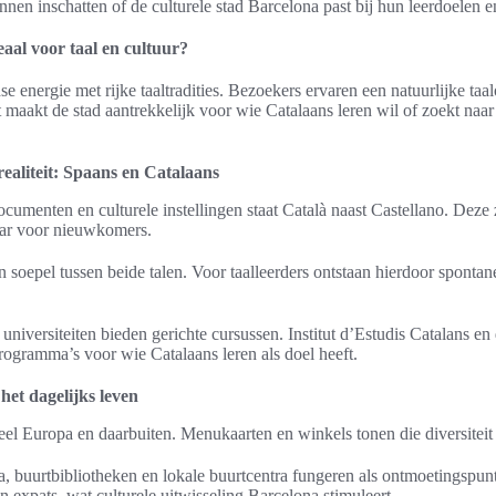
nnen inschatten of de culturele stad Barcelona past bij hun leerdoelen 
aal voor taal en cultuur?
e energie met rijke taaltradities. Bezoekers ervaren een natuurlijke taa
 maakt de stad aantrekkelijk voor wie Catalaans leren wil of zoekt naa
realiteit: Spaans en Catalaans
documenten en culturele instellingen staat Català naast Castellano. Deze
aar voor nieuwkomers.
 soepel tussen beide talen. Voor taalleerders ontstaan hierdoor spontan
 universiteiten bieden gerichte cursussen. Institut d’Estudis Catalans en
ogramma’s voor wie Catalaans leren als doel heeft.
 het dagelijks leven
eel Europa en daarbuiten. Menukaarten en winkels tonen die diversiteit
a, buurtbibliotheken en lokale buurtcentra fungeren als ontmoetingspun
n expats, wat culturele uitwisseling Barcelona stimuleert.