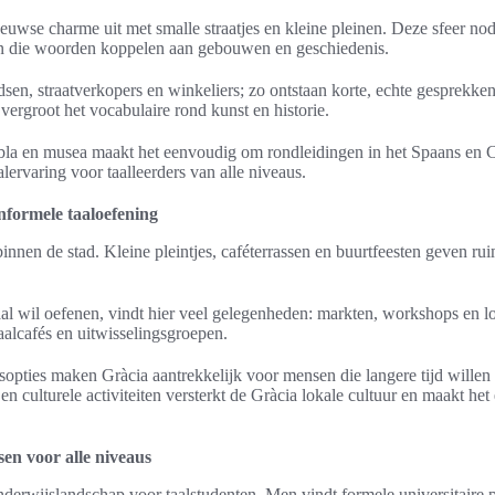
eeuwse charme uit met smalle straatjes en kleine pleinen. Deze sfeer nodi
en die woorden koppelen aan gebouwen en geschiedenis.
en, straatverkopers en winkeliers; zo ontstaan korte, echte gesprekken
ergroot het vocabulaire rond kunst en historie.
la en musea maakt het eenvoudig om rondleidingen in het Spaans en Ca
alervaring voor taalleerders van alle niveaus.
informele taaloefening
binnen de stad. Kleine pleintjes, caféterrassen en buurtfeesten geven ru
aal wil oefenen, vindt hier veel gelegenheden: markten, workshops en 
aalcafés en uitwisselingsgroepen.
jdsopties maken Gràcia aantrekkelijk voor mensen die langere tijd wille
n culturele activiteiten versterkt de Gràcia lokale cultuur en maakt het
en voor alle niveaus
onderwijslandschap voor taalstudenten. Men vindt formele universitair