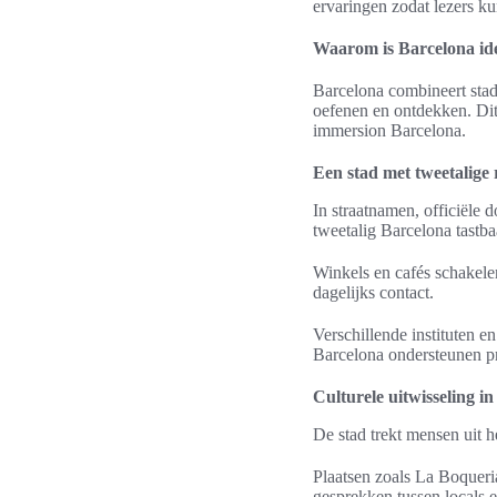
ervaringen zodat lezers ku
Waarom is Barcelona ide
Barcelona combineert stads
oefenen en ontdekken. Dit
immersion Barcelona.
Een stad met tweetalige 
In straatnamen, officiële 
tweetalig Barcelona tastb
Winkels en cafés schakelen
dagelijks contact.
Verschillende instituten en
Barcelona ondersteunen pr
Culturele uitwisseling in
De stad trekt mensen uit h
Plaatsen zoals La Boqueri
gesprekken tussen locals e