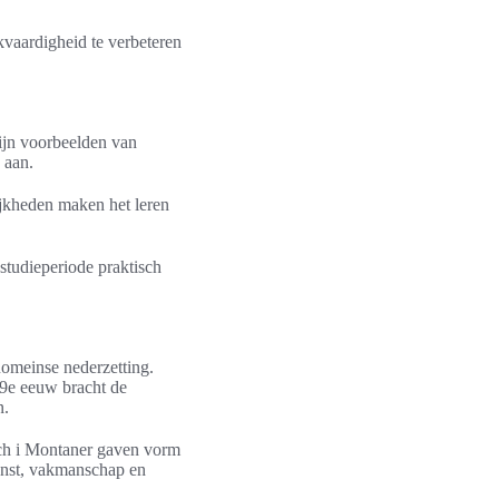
ekvaardigheid te verbeteren
zijn voorbeelden van
 aan.
ijkheden maken het leren
studieperiode praktisch
Romeinse nederzetting.
19e eeuw bracht de
n.
ch i Montaner gaven vorm
kunst, vakmanschap en