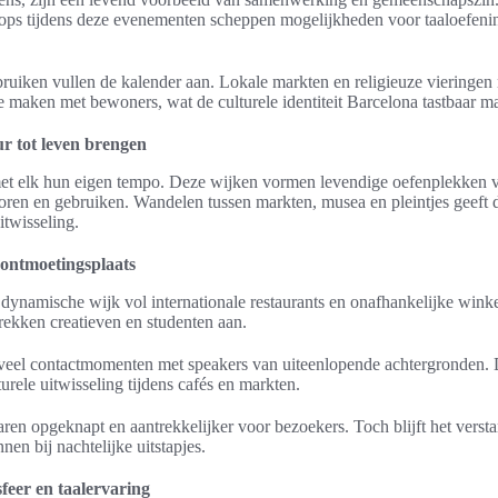
ops tijdens deze evenementen scheppen mogelijkheden voor taaloefenin
ebruiken vullen de kalender aan. Lokale markten en religieuze vieringe
e maken met bewoners, wat de culturele identiteit Barcelona tastbaar m
ur tot leven brengen
met elk hun eigen tempo. Deze wijken vormen levendige oefenplekken 
ren en gebruiken. Wandelen tussen markten, musea en pleintjes geeft di
itwisseling.
 ontmoetingsplaats
dynamische wijk vol internationale restaurants en onafhankelijke winkel
kken creatieven en studenten aan.
t veel contactmomenten met speakers van uiteenlopende achtergronden. 
turele uitwisseling tijdens cafés en markten.
aren opgeknapt en aantrekkelijker voor bezoekers. Toch blijft het versta
nnen bij nachtelijke uitstapjes.
sfeer en taalervaring