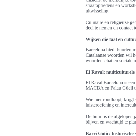
straatoptredens en worksh
uitwisseling.
Culinaire en religieuze g
deel te nemen en contact t
Wijken die taal en cultu
Barcelona biedt buurten 
Catalaanse woorden wil ho
woordenschat en sociale u
El Raval: multiculturele
El Raval Barcelona is een 
MACBA en Palau Güell tre
Wie hier rondloopt, krijg
luisteroefening en intercul
De buurt is de afgelopen j
blijven en wachttijd te pla
Barri Gòtic: historische 