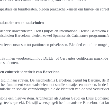
 tapasbars en buurtfeesten, bieden praktische kansen om luister- en spre
aalstudenten en taalscholen
bieders: universiteiten, Don Quijote en International House Barcelona 
alscholen Barcelona bieden zowel Spaanse als Catalaanse programma’s
ensieve cursussen tot parttime en privélessen. Blended en online mogel
hrijving en voorbereiding op DELE- of Cervantes-certificaten maakt de 
le studenten.
en culturele identiteit van Barcelona
tijd in haar straten. De geschiedenis Barcelona begint bij Barcino, de 
het fundament voor stadsdelen met smalle straatjes en markten. In de 
omische en sociale veranderingen die de identiteit van de stad versterkte
lona een nieuwe stem. Architecten als Antoni Gaudí en Lluís Domène
og steeds spreekt. Die stijl weerspiegelt het humanisme Barcelona dat 