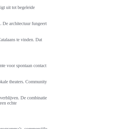
gt uit tot begeleide
. De architectuur fungeert
talaans te vinden. Dat
imte voor spontaan contact
lokale theaters. Community
n verblijven. De combinatie
 een echte
e programma’s, commerciële