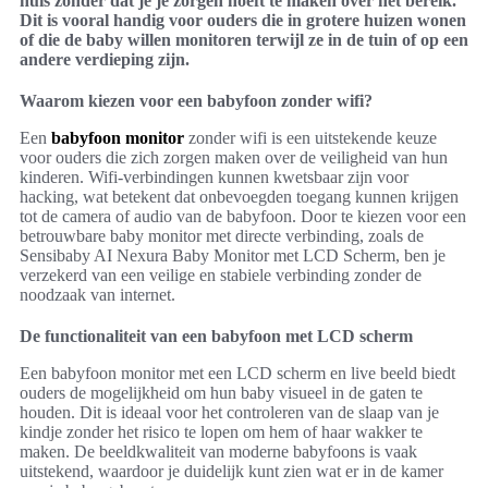
huis zonder dat je je zorgen hoeft te maken over het bereik.
Dit is vooral handig voor ouders die in grotere huizen wonen
of die de baby willen monitoren terwijl ze in de tuin of op een
andere verdieping zijn.
Waarom kiezen voor een babyfoon zonder wifi?
Een
babyfoon monitor
zonder wifi is een uitstekende keuze
voor ouders die zich zorgen maken over de veiligheid van hun
kinderen. Wifi-verbindingen kunnen kwetsbaar zijn voor
hacking, wat betekent dat onbevoegden toegang kunnen krijgen
tot de camera of audio van de babyfoon. Door te kiezen voor een
betrouwbare baby monitor met directe verbinding, zoals de
Sensibaby AI Nexura Baby Monitor met LCD Scherm, ben je
verzekerd van een veilige en stabiele verbinding zonder de
noodzaak van internet.
De functionaliteit van een babyfoon met LCD scherm
Een babyfoon monitor met een LCD scherm en live beeld biedt
ouders de mogelijkheid om hun baby visueel in de gaten te
houden. Dit is ideaal voor het controleren van de slaap van je
kindje zonder het risico te lopen om hem of haar wakker te
maken. De beeldkwaliteit van moderne babyfoons is vaak
uitstekend, waardoor je duidelijk kunt zien wat er in de kamer