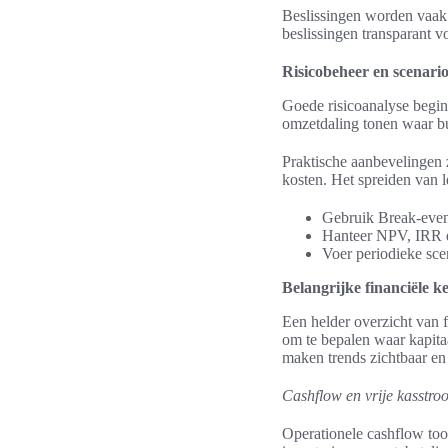
Beslissingen worden vaak 
beslissingen transparant 
Risicobeheer en scenari
Goede risicoanalyse begint
omzetdaling tonen waar b
Praktische aanbevelingen 
kosten. Het spreiden van 
Gebruik Break-even-
Hanteer NPV, IRR en
Voer periodieke sce
Belangrijke financiële k
Een helder overzicht van f
om te bepalen waar kapita
maken trends zichtbaar en 
Cashflow en vrije kasstro
Operationele cashflow toon