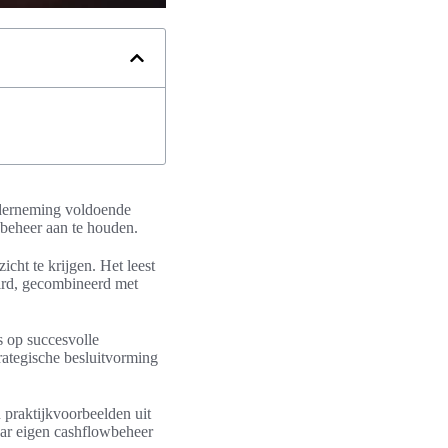
onderneming voldoende
wbeheer aan te houden.
cht te krijgen. Het leest
ird, gecombineerd met
s op succesvolle
trategische besluitvorming
n praktijkvoorbeelden uit
haar eigen cashflowbeheer