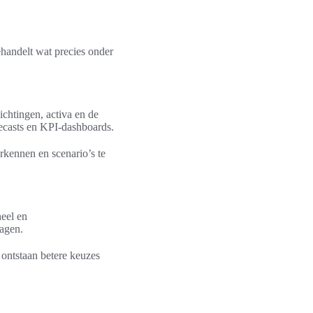
behandelt wat precies onder
ichtingen, activa en de
orecasts en KPI-dashboards.
erkennen en scenario’s te
neel en
ragen.
 ontstaan betere keuzes