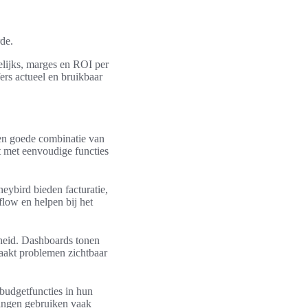
de.
lijks, marges en ROI per
fers actueel en bruikbaar
Een goede combinatie van
t met eenvoudige functies
ybird bieden facturatie,
low en helpen bij het
heid. Dashboards tonen
aakt problemen zichtbaar
budgetfuncties in hun
singen gebruiken vaak