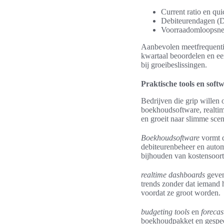
Current ratio en quic
Debiteurendagen (D
Voorraadomloopsnel
Aanbevolen meetfrequentie
kwartaal beoordelen en een
bij groeibeslissingen.
Praktische tools en softw
Bedrijven die grip willen 
boekhoudsoftware, realtim
en groeit naar slimme scena
Boekhoudsoftware
vormt d
debiteurenbeheer en autom
bijhouden van kostensoorte
realtime dashboards
geven
trends zonder dat iemand 
voordat ze groot worden.
budgeting tools
en
forecas
boekhoudpakket en gespeci