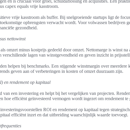
ngen en is cruciaal voor groei, schuldaflossing en acquisities. Een prakt
us capex equals vrije kasstroom.
tieve vrije kasstroom als buffer. Bij snelgroeiende startups ligt de focu
oekomstige opbrengsten verwacht wordt. Voor volwassen bedrijven geld
inanciële gezondheid.
sus nettowinst
ls omzet minus kostprijs gedeeld door omzet. Nettomarge is winst na a
verschillende lagen van winstgevendheid en geven inzicht in prijsstelli
rden helpen bij benchmarks. Een stijgende winstmargin over meerdere k
rends geven aan of verbeteringen in kosten of omzet duurzaam zijn.
I) en rendement op kapitaal
van een investering en helpt bij het vergelijken van projecten. Rende
en hoe efficiënt geïnvesteerd vermogen wordt ingezet om rendement te 
investeringsvoorstellen ROI en rendement op kapitaal tegen strategis
apitaal efficiënt inzet en dat uitbreiding waarschijnlijk waarde toevoegt.
frequenties