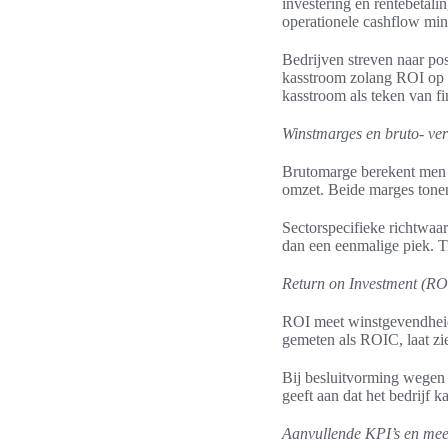
investering en rentebetali
operationele cashflow min
Bedrijven streven naar posi
kasstroom zolang ROI op t
kasstroom als teken van f
Winstmarges en bruto- ver
Brutomarge berekent men a
omzet. Beide marges tonen 
Sectorspecifieke richtwaa
dan een eenmalige piek. T
Return on Investment (RO
ROI meet winstgevendheid 
gemeten als ROIC, laat zi
Bij besluitvorming wegen 
geeft aan dat het bedrijf k
Aanvullende KPI’s en meet