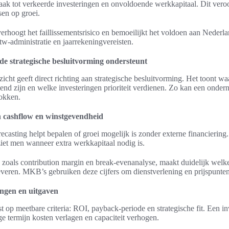
vaak tot verkeerde investeringen en onvoldoende werkkapitaal. Dit vero
sen op groei.
verhoogt het faillissementsrisico en bemoeilijkt het voldoen aan Nederl
btw-administratie en jaarrekeningvereisten.
 de strategische besluitvorming ondersteunt
zicht geeft direct richting aan strategische besluitvorming. Het toont wa
end zijn en welke investeringen prioriteit verdienen. Zo kan een ond
okken.
an cashflow en winstgevendheid
ecasting helpt bepalen of groei mogelijk is zonder externe financiering
iet men wanneer extra werkkapitaal nodig is.
zoals contribution margin en break-evenanalyse, maakt duidelijk welk
veren. MKB’s gebruiken deze cijfers om dienstverlening en prijspunten 
ingen en uitgaven
ust op meetbare criteria: ROI, payback-periode en strategische fit. Een i
e termijn kosten verlagen en capaciteit verhogen.