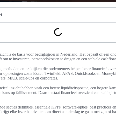
l
zicht is de basis voor bedrijfsgroei in Nederland. Het bepaalt of een 
t om te investeren, personeelskosten te dragen en een stabiele cashflo
ls, methoden en praktijken die ondernemers helpen beter financieel overzi
oor oplossingen zoals Exact, Twinfield, AFAS, QuickBooks en Moneyb
’ers, MKB, scale-ups en corporates.
cieel inzicht hebben vaak een betere liquiditeitspositie, een hogere kan
e kans op faillissement. Daarom staat financieel overzicht centraal bij s
e secties definities, essentiële KPI’s, software-opties, best practices e
rijgt elke lezer handvatten om direct aan de slag te gaan met zijn of 