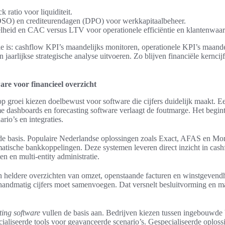
k ratio voor liquiditeit.
SO) en crediteurendagen (DPO) voor werkkapitaalbeheer.
heid en CAC versus LTV voor operationele efficiëntie en klantenwaar
 is: cashflow KPI’s maandelijks monitoren, operationele KPI’s maande
 jaarlijkse strategische analyse uitvoeren. Zo blijven financiële kerncij
are voor financieel overzicht
op groei kiezen doelbewust voor software die cijfers duidelijk maakt. 
e dashboards en forecasting software verlaagt de foutmarge. Het begin
rio’s en integraties.
e basis. Populaire Nederlandse oplossingen zoals Exact, AFAS en Mone
atische bankkoppelingen. Deze systemen leveren direct inzicht in cashf
n en multi-entity administratie.
 heldere overzichten van omzet, openstaande facturen en winstgevend
handmatig cijfers moet samenvoegen. Dat versnelt besluitvorming en m
ting software
vullen de basis aan. Bedrijven kiezen tussen ingebouwde 
aliseerde tools voor geavanceerde scenario’s. Gespecialiseerde oplos