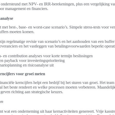
ondersteund met NPV- en IRR-berekeningen, plus een vergelijking van
voor management en financiers.
oanalyse
 met best-, base- en worst-case scenario’s. Simpele stress-tests voor ve
uffers moeten komen.
zijn regelmatige revisie van scenario’s en het aanhouden van een buff
leveranciers en het vastleggen van betalingsvoorwaarden beperkt operat
 en contribution analyses voor korte termijn beslissingen
 payback voor investeringsprioritering
narioplanning en risicoanalyse uit
erncijfers voor groei meten
inanciële kerncijfers helpt een bedrijf bij het sturen van groei. Het tea
al het beste rendeert en welke processen moeten verbeteren. Maandelij
geven richting aan strategische keuzes.
om
t wat een onderneming uit haar kernactiviteiten genereert. Vrije kasstr