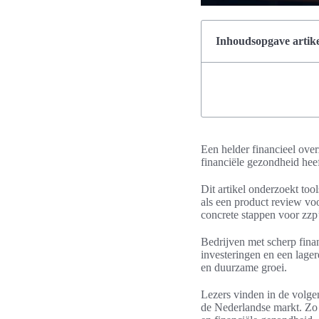
Inhoudsopgave artike
Een helder financieel over
financiële gezondheid heef
Dit artikel onderzoekt too
als een product review v
concrete stappen voor zzp
Bedrijven met scherp finan
investeringen en een lager
en duurzame groei.
Lezers vinden in de volgend
de Nederlandse markt. Zo k