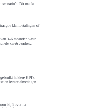
 scenario’s. Dit maakt
rtraagde klantbetalingen of
er van 3–6 maanden vaste
ionele kwetsbaarheid.
m gebruikt heldere KPI’s
kse en kwartaalmetingen
oom blijft over na