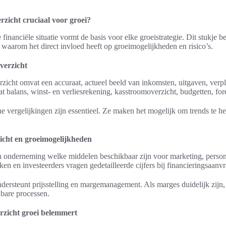
rzicht cruciaal voor groei?
 financiële situatie vormt de basis voor elke groeistrategie. Dit stukje 
 waarom het direct invloed heeft op groeimogelijkheden en risico’s.
overzicht
erzicht omvat een accuraat, actueel beeld van inkomsten, uitgaven, verpl
evat balans, winst- en verliesrekening, kasstroomoverzicht, budgetten, f
he vergelijkingen zijn essentieel. Ze maken het mogelijk om trends te h
zicht en groeimogelijkheden
een onderneming welke middelen beschikbaar zijn voor marketing, perso
n en investeerders vragen gedetailleerde cijfers bij financieringsaanv
ndersteunt prijsstelling en margemanagement. Als marges duidelijk zijn,
bare processen.
zicht groei belemmert