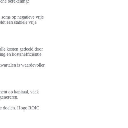
ische berekening:
s soms op negatieve vrije
t een stabiele vrije
lle kosten gedeeld door
ng en kostenefficiëntie.
wartalen is waardevoller
ment op kapitaal, vaak
genereren.
che doelen. Hoge ROIC