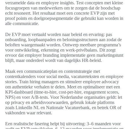
verzamelde data en employee insights. Test concepten met kleine
focusgroepen van medewerkers om te zorgen dat de boodschap
echt resoneert. Het resultaat moet een concrete EVP zijn met
proof points en doelgroepsegmentatie die gebruikt kan worden in
alle communicatie.
De EVP moet vertaald worden naar beleid en ervaring: pas
onboarding, loopbaanpaden en beloningsstructuren aan zodat de
beloften waargemaakt worden. Ontwerp meetbare programma’s
voor ontwikkeling, erkenning en werk-privébalans. Dit zorgt
ervoor dat employer branding implementatie geen marketingstunt
blijft, maar onderdeel wordt van dagelijks HR-beleid.
Maak een communicatieplan en contentstrategie met
contentkalenders voor social media, vacatureteksten en employee
stories. Train hiring managers en stimuleer employee advocacy
om authentieke verhalen te delen. Meet en optimaliseer met een
KPI-dashboard (time-to-hire, cost-per-hire, engagement scores,
NPS) en voer A/B-tests. Voor Nederlandse organisaties geldt: let
op privacy en arbeidsvoorwaarden, gebruik lokale platforms
zoals LinkedIn NL en Nationale Vacaturebank, en betrek OR of
vakbonden waar relevant.
Een realistische fasering helpt bij uitvoering: 3–6 maanden voor
audit en EVP ontwikkelen, 6–12 maanden voor implementatie en