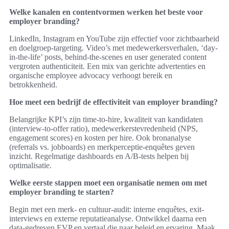
Welke kanalen en contentvormen werken het beste voor
employer branding?
LinkedIn, Instagram en YouTube zijn effectief voor zichtbaarheid
en doelgroep-targeting. Video’s met medewerkersverhalen, ‘day-
in-the-life’ posts, behind-the-scenes en user generated content
vergroten authenticiteit. Een mix van gerichte advertenties en
organische employee advocacy verhoogt bereik en
betrokkenheid.
Hoe meet een bedrijf de effectiviteit van employer branding?
Belangrijke KPI’s zijn time-to-hire, kwaliteit van kandidaten
(interview-to-offer ratio), medewerkerstevredenheid (NPS,
engagement scores) en kosten per hire. Ook bronanalyse
(referrals vs. jobboards) en merkperceptie-enquêtes geven
inzicht. Regelmatige dashboards en A/B-tests helpen bij
optimalisatie.
Welke eerste stappen moet een organisatie nemen om met
employer branding te starten?
Begin met een merk- en cultuur-audit: interne enquêtes, exit-
interviews en externe reputatieanalyse. Ontwikkel daarna een
data-gedreven EVP en vertaal die naar beleid en ervaring. Maak