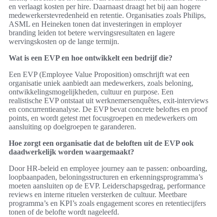
en verlaagt kosten per hire. Daarnaast draagt het bij aan hogere
medewerkerstevredenheid en retentie. Organisaties zoals Philips,
ASML en Heineken tonen dat investeringen in employer
branding leiden tot betere wervingsresultaten en lagere
wervingskosten op de lange termijn.
Wat is een EVP en hoe ontwikkelt een bedrijf die?
Een EVP (Employee Value Proposition) omschrijft wat een
organisatie uniek aanbiedt aan medewerkers, zoals beloning,
ontwikkelingsmogelijkheden, cultuur en purpose. Een
realistische EVP ontstaat uit werknemersenquêtes, exit-interviews
en concurrentieanalyse. De EVP bevat concrete beloftes en proof
points, en wordt getest met focusgroepen en medewerkers om
aansluiting op doelgroepen te garanderen.
Hoe zorgt een organisatie dat de beloften uit de EVP ook
daadwerkelijk worden waargemaakt?
Door HR-beleid en employee journey aan te passen: onboarding,
loopbaanpaden, beloningsstructuren en erkenningsprogramma’s
moeten aansluiten op de EVP. Leiderschapsgedrag, performance
reviews en interne rituelen versterken de cultuur. Meetbare
programma’s en KPI’s zoals engagement scores en retentiecijfers
tonen of de belofte wordt nageleefd.