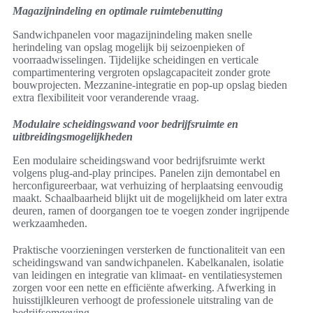
Magazijnindeling en optimale ruimtebenutting
Sandwichpanelen voor magazijnindeling maken snelle
herindeling van opslag mogelijk bij seizoenpieken of
voorraadwisselingen. Tijdelijke scheidingen en verticale
compartimentering vergroten opslagcapaciteit zonder grote
bouwprojecten. Mezzanine-integratie en pop-up opslag bieden
extra flexibiliteit voor veranderende vraag.
Modulaire scheidingswand voor bedrijfsruimte en
uitbreidingsmogelijkheden
Een modulaire scheidingswand voor bedrijfsruimte werkt
volgens plug-and-play principes. Panelen zijn demontabel en
herconfigureerbaar, wat verhuizing of herplaatsing eenvoudig
maakt. Schaalbaarheid blijkt uit de mogelijkheid om later extra
deuren, ramen of doorgangen toe te voegen zonder ingrijpende
werkzaamheden.
Praktische voorzieningen versterken de functionaliteit van een
scheidingswand van sandwichpanelen. Kabelkanalen, isolatie
van leidingen en integratie van klimaat- en ventilatiesystemen
zorgen voor een nette en efficiënte afwerking. Afwerking in
huisstijlkleuren verhoogt de professionele uitstraling van de
bedrijfsomgeving.