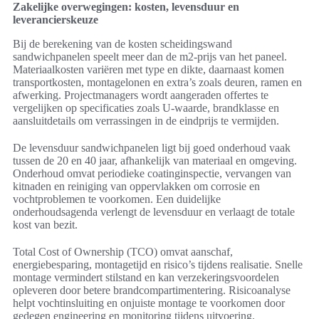
Zakelijke overwegingen: kosten, levensduur en
leverancierskeuze
Bij de berekening van de kosten scheidingswand
sandwichpanelen speelt meer dan de m2-prijs van het paneel.
Materiaalkosten variëren met type en dikte, daarnaast komen
transportkosten, montagelonen en extra’s zoals deuren, ramen en
afwerking. Projectmanagers wordt aangeraden offertes te
vergelijken op specificaties zoals U-waarde, brandklasse en
aansluitdetails om verrassingen in de eindprijs te vermijden.
De levensduur sandwichpanelen ligt bij goed onderhoud vaak
tussen de 20 en 40 jaar, afhankelijk van materiaal en omgeving.
Onderhoud omvat periodieke coatinginspectie, vervangen van
kitnaden en reiniging van oppervlakken om corrosie en
vochtproblemen te voorkomen. Een duidelijke
onderhoudsagenda verlengt de levensduur en verlaagt de totale
kost van bezit.
Total Cost of Ownership (TCO) omvat aanschaf,
energiebesparing, montagetijd en risico’s tijdens realisatie. Snelle
montage vermindert stilstand en kan verzekeringsvoordelen
opleveren door betere brandcompartimentering. Risicoanalyse
helpt vochtinsluiting en onjuiste montage te voorkomen door
gedegen engineering en monitoring tijdens uitvoering.