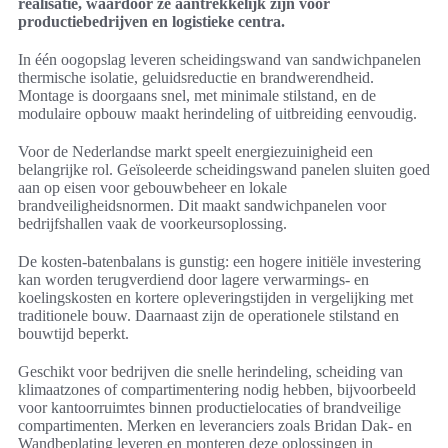
realisatie, waardoor ze aantrekkelijk zijn voor
productiebedrijven en logistieke centra.
In één oogopslag leveren scheidingswand van sandwichpanelen
thermische isolatie, geluidsreductie en brandwerendheid.
Montage is doorgaans snel, met minimale stilstand, en de
modulaire opbouw maakt herindeling of uitbreiding eenvoudig.
Voor de Nederlandse markt speelt energiezuinigheid een
belangrijke rol. Geïsoleerde scheidingswand panelen sluiten goed
aan op eisen voor gebouwbeheer en lokale
brandveiligheidsnormen. Dit maakt sandwichpanelen voor
bedrijfshallen vaak de voorkeursoplossing.
De kosten-batenbalans is gunstig: een hogere initiële investering
kan worden terugverdiend door lagere verwarmings- en
koelingskosten en kortere opleveringstijden in vergelijking met
traditionele bouw. Daarnaast zijn de operationele stilstand en
bouwtijd beperkt.
Geschikt voor bedrijven die snelle herindeling, scheiding van
klimaatzones of compartimentering nodig hebben, bijvoorbeeld
voor kantoorruimtes binnen productielocaties of brandveilige
compartimenten. Merken en leveranciers zoals Bridan Dak- en
Wandbeplating leveren en monteren deze oplossingen in