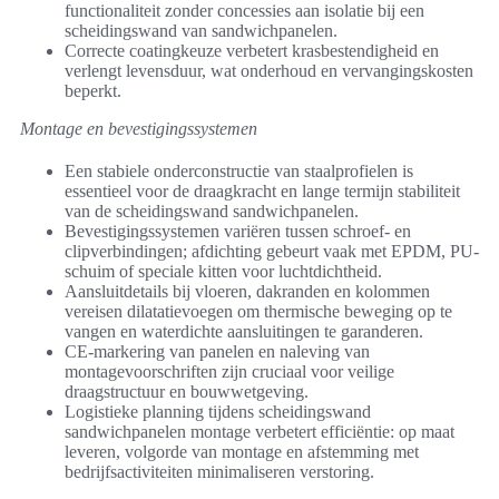
functionaliteit zonder concessies aan isolatie bij een
scheidingswand van sandwichpanelen.
Correcte coatingkeuze verbetert krasbestendigheid en
verlengt levensduur, wat onderhoud en vervangingskosten
beperkt.
Montage en bevestigingssystemen
Een stabiele onderconstructie van staalprofielen is
essentieel voor de draagkracht en lange termijn stabiliteit
van de scheidingswand sandwichpanelen.
Bevestigingssystemen variëren tussen schroef- en
clipverbindingen; afdichting gebeurt vaak met EPDM, PU-
schuim of speciale kitten voor luchtdichtheid.
Aansluitdetails bij vloeren, dakranden en kolommen
vereisen dilatatievoegen om thermische beweging op te
vangen en waterdichte aansluitingen te garanderen.
CE-markering van panelen en naleving van
montagevoorschriften zijn cruciaal voor veilige
draagstructuur en bouwwetgeving.
Logistieke planning tijdens scheidingswand
sandwichpanelen montage verbetert efficiëntie: op maat
leveren, volgorde van montage en afstemming met
bedrijfsactiviteiten minimaliseren verstoring.