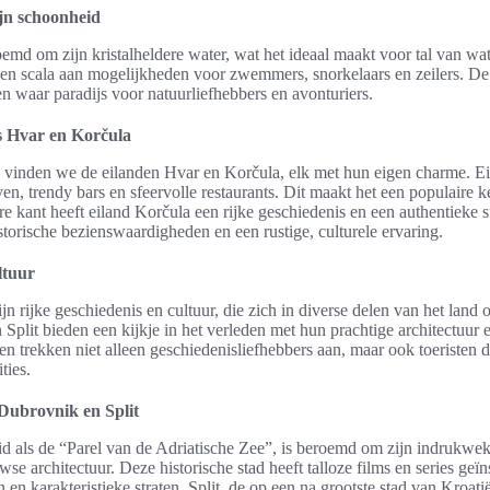
ijn schoonheid
emd om zijn kristalheldere water, wat het ideaal maakt voor tal van wat
t een scala aan mogelijkheden voor zwemmers, snorkelaars en zeilers. De
en waar paradijs voor natuurliefhebbers en avonturiers.
s Hvar en Korčula
ë vinden we de eilanden Hvar en Korčula, elk met hun eigen charme. E
en, trendy bars en sfeervolle restaurants. Dit maakt het een populaire 
e kant heeft eiland Korčula een rijke geschiedenis en een authentieke 
torische bezienswaardigheden en een rustige, culturele ervaring.
ltuur
jn rijke geschiedenis en cultuur, die zich in diverse delen van het land
 Split bieden een kijkje in het verleden met hun prachtige architectu
en trekken niet alleen geschiedenisliefhebbers aan, maar ook toeristen 
ties.
 Dubrovnik en Split
d als de “Parel van de Adriatische Zee”, is beroemd om zijn indrukwe
 architectuur. Deze historische stad heeft talloze films en series geïns
n karakteristieke straten. Split, de op een na grootste stad van Kroatië