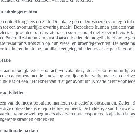
n lokale gerechten
en ontdekkingsreis op zich. De lokale gerechten variëren van regio tot 
ten tot een avontuurlijke ervaring maakt. Bezoekers kunnen genieten van
 vlees en groenten, of darvraten, een soort schotel met zeevruchten. Elk 
grediënten. Restaurants in kustplaatsen bieden de mogelijkheid om te ge
ndse restaurants trots zijn op hun vlees- en groentegerechten. De beste 
oor te dineren in kleine, familiale eetgelegenheden waar de passie voor k
reatie
d aan mogelijkheden voor actieve vakanties, ideaal voor avontuurlijke 
zee en adembenemende landschappen tijdens het verkennen van de divers
nkie is of een liefhebber van rustiger avontuur, Kroatië heeft voor iede
activiteiten
 een van de meest populaire manieren om actief te ontspannen. Zeilen, 
ldige opties die deze regio te bieden heeft. De heldere, azuurblauwe w
arden voor zowel beginners als ervaren watersporters. Kajakken langs d
ongerepte stranden ontdekken.
r nationale parken