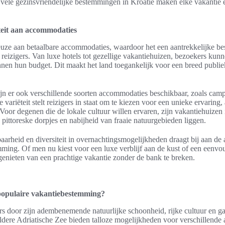
ele gezinsvriendelijke bestemmingen in Kroatië maken elke vakantie e
teit aan accommodaties
euze aan betaalbare accommodaties, waardoor het een aantrekkelijke b
 reizigers. Van luxe hotels tot gezellige vakantiehuizen, bezoekers ku
innen hun budget. Dit maakt het land toegankelijk voor een breed publie
 zijn er ook verschillende soorten accommodaties beschikbaar, zoals cam
 variëteit stelt reizigers in staat om te kiezen voor een unieke ervaring
oor degenen die de lokale cultuur willen ervaren, zijn vakantiehuizen 
 pittoreske dorpjes en nabijheid van fraaie natuurgebieden liggen.
aarheid en diversiteit in overnachtingsmogelijkheden draagt bij aan de
ming. Of men nu kiest voor een luxe verblijf aan de kust of een eenvou
genieten van een prachtige vakantie zonder de bank te breken.
populaire vakantiebestemming?
rs door zijn adembenemende natuurlijke schoonheid, rijke cultuur en ga
eldere Adriatische Zee bieden talloze mogelijkheden voor verschillende ac