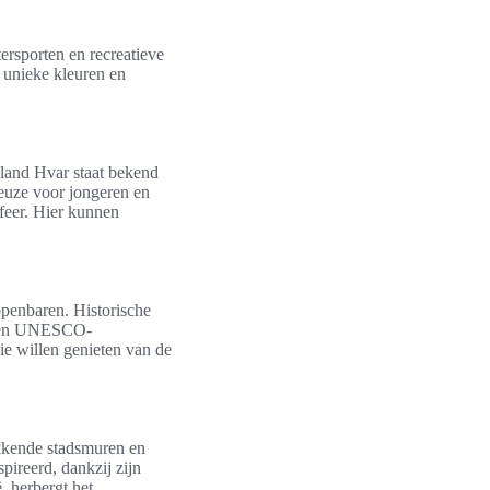
ersporten en recreatieve
 unieke kleuren en
iland Hvar staat bekend
keuze voor jongeren en
sfeer. Hier kunnen
 openbaren. Historische
ur en UNESCO-
die willen genieten van de
kkende stadsmuren en
pireerd, dankzij zijn
, herbergt het