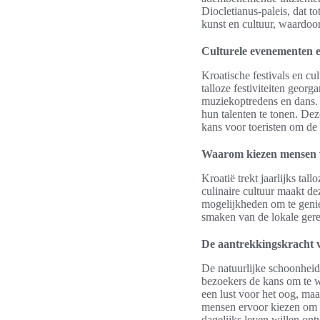
Diocletianus-paleis, dat 
kunst en cultuur, waardoo
Culturele evenementen en
Kroatische festivals en cu
talloze festiviteiten geo
muziekoptredens en dans. 
hun talenten te tonen. De
kans voor toeristen om de 
Waarom kiezen mensen v
Kroatië trekt jaarlijks tal
culinaire cultuur maakt de
mogelijkheden om te genie
smaken van de lokale gere
De aantrekkingskracht v
De natuurlijke schoonheid
bezoekers de kans om te w
een lust voor het oog, maa
mensen ervoor kiezen om h
dagelijks leven willen ontv