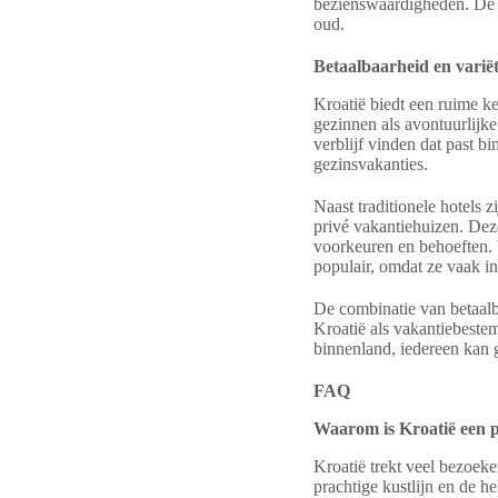
bezienswaardigheden. De v
oud.
Betaalbaarheid en varië
Kroatië biedt een ruime k
gezinnen als avontuurlijke
verblijf vinden dat past b
gezinsvakanties.
Naast traditionele hotels
privé vakantiehuizen. Deze
voorkeuren en behoeften. V
populair, omdat ze vaak in
De combinatie van betaalb
Kroatië als vakantiebestem
binnenland, iedereen kan 
FAQ
Waarom is Kroatië een 
Kroatië trekt veel bezoeke
prachtige kustlijn en de h