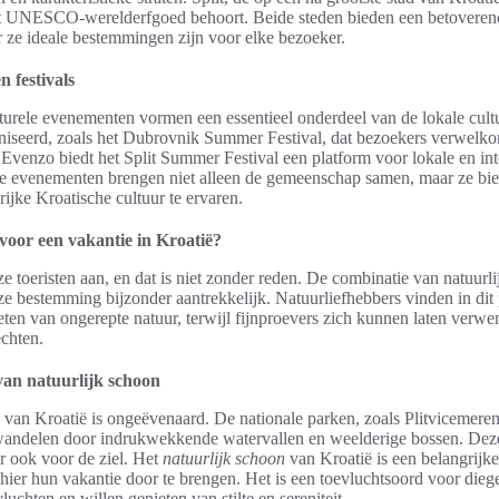
tot UNESCO-werelderfgoed behoort. Beide steden bieden een betoveren
r ze ideale bestemmingen zijn voor elke bezoeker.
 festivals
lturele evenementen vormen een essentieel onderdeel van de lokale cult
rganiseerd, zoals het Dubrovnik Summer Festival, dat bezoekers verwelk
Evenzo biedt het Split Summer Festival een platform voor lokale en int
ze evenementen brengen niet alleen de gemeenschap samen, maar ze bie
rijke Kroatische cultuur te ervaren.
oor een vakantie in Kroatië?
loze toeristen aan, en dat is niet zonder reden. De combinatie van natuurl
ze bestemming bijzonder aantrekkelijk. Natuurliefhebbers vinden in dit
ten van ongerepte natuur, terwijl fijnproevers zich kunnen laten verwe
chten.
an natuurlijk schoon
 van Kroatië is ongeëvenaard. De nationale parken, zoals Plitvicemere
andelen door indrukwekkende watervallen en weelderige bossen. Deze 
r ook voor de ziel. Het
natuurlijk schoon
van Kroatië is een belangrijk
ier hun vakantie door te brengen. Het is een toevluchtsoord voor dieg
luchten en willen genieten van stilte en sereniteit.