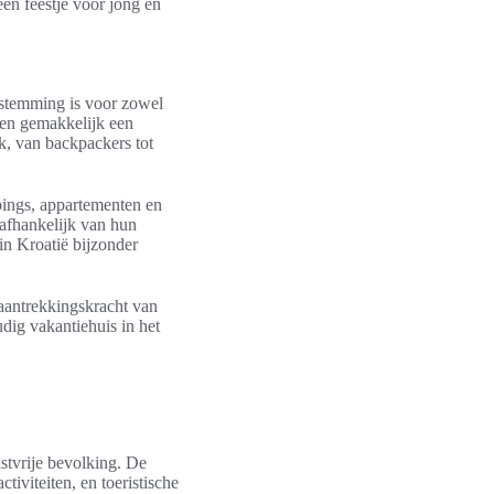
en feestje voor jong en
estemming is voor zowel
nnen gemakkelijk een
k, van backpackers tot
pings, appartementen en
, afhankelijk van hun
in Kroatië bijzonder
 aantrekkingskracht van
dig vakantiehuis in het
stvrije bevolking. De
tiviteiten, en toeristische