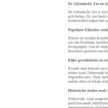
De Adriatische Zee en z
De Adriatische Zee is bero
activiteiten. De zee bied
biodiversiteit maken het e
Populaire Eilanden zoal
Binnen de kustlijn Kroati
om zijn levendige nachtlev
feestgangers. Aan de ander
bezoekers genieten van his
Rijke geschiedenis en cu
Kroatië staat bekend om zi
steden zoals Dubrovnik en
erfgoedlocaties. Deze sted
unieke sfeer en lokale tradi
Historische steden zoals
Dubrovnik, vaak aangedui
goed bewaarde middeleeuwse
adembenemende uitzichten e