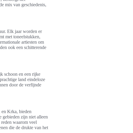
de mix van geschiedenis,
uur. Elk jaar worden er
omt met toneelstukken,
ernationale artiesten om
den ook een schitterende
ijk schoon en een rijke
 prachtige land eindeloze
nnen door de verfijnde
n en Krka, bieden
gebieden zijn niet alleen
e reden waarom veel
enen die de drukte van het