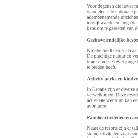
Voor degenen die liever me
wandelen. De nationale pa
adembenemende uitzichten.
terwijl wandelen langs de 
kans om te genieten van d
Gezinsvriendelijke bes
Kroatië biedt een scala aa
De prachtige natuur en ve
time samen. Zowel jonge k
te bieden heeft.
Activity parks en kindvr
In Kroatië zijn er diverse
verwelkomen. Deze resorts
activiteitencentrum kan e
avonturen.
Familieactiviteiten en a
Naast de resorts zijn er t
strandactiviteiten zoals sn