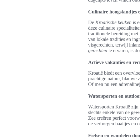
Culinaire hoogstandjes e
De
Kroatische keuken
is e
deze culinaire specialitei
traditionele bereiding met
van lokale tradities en in
visgerechten, terwijl inla
gerechten
te ervaren, is d
Actieve vakanties en rec
Kroatië biedt een overvloe
prachtige natuur, blauwe 
Of men nu een adrenalineju
Watersporten en outdoor 
Watersporten Kroatië zijn
slechts enkele van de gewe
Zee creëren perfect voorwa
de verborgen baaitjes en 
Fietsen en wandelen doo