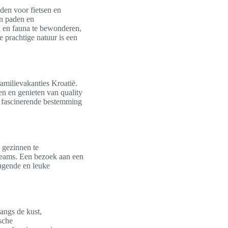
den voor fietsen en
en paden en
a en fauna te bewonderen,
e prachtige natuur is een
familievakanties Kroatië.
en en genieten van quality
e fascinerende bestemming
m gezinnen te
eteams. Een bezoek aan een
dagende en leuke
langs de kust,
ische