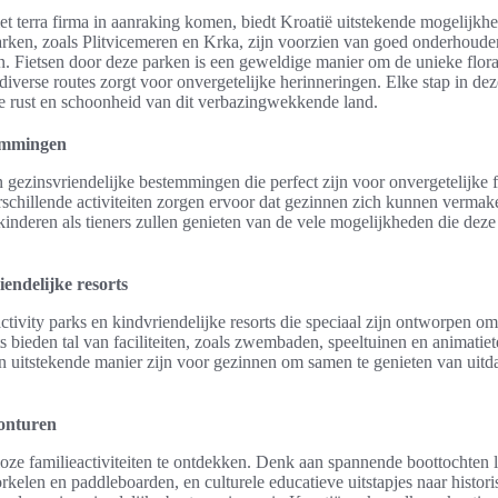
t terra firma in aanraking komen, biedt Kroatië uitstekende mogelijkhe
rken, zoals Plitvicemeren en Krka, zijn voorzien van goed onderhoud
 Fietsen door deze parken is een geweldige manier om de unieke flor
diverse routes zorgt voor onvergetelijke herinneringen. Elke stap in dez
e rust en schoonheid van dit verbazingwekkende land.
temmingen
n gezinsvriendelijke bestemmingen die perfect zijn voor onvergetelijke 
rschillende activiteiten zorgen ervoor dat gezinnen zich kunnen vermak
inderen als tieners zullen genieten van de vele mogelijkheden die dez
iendelijke resorts
 activity parks en kindvriendelijke resorts die speciaal zijn ontworpen o
 bieden tal van faciliteiten, zoals zwembaden, speeltuinen en animati
en uitstekende manier zijn voor gezinnen om samen te genieten van uit
vonturen
alloze familieactiviteiten te ontdekken. Denk aan spannende boottochten 
orkelen en paddleboarden, en culturele educatieve uitstapjes naar histor