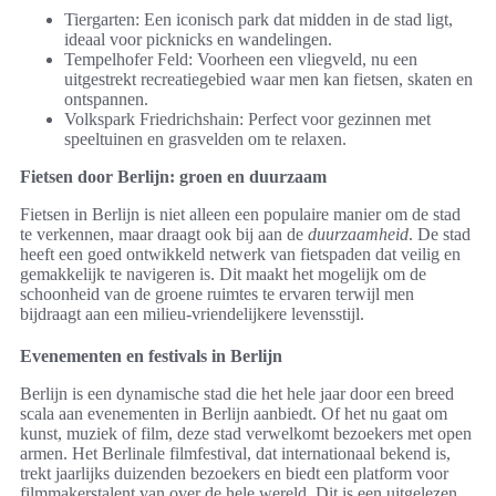
Tiergarten: Een iconisch park dat midden in de stad ligt,
ideaal voor picknicks en wandelingen.
Tempelhofer Feld: Voorheen een vliegveld, nu een
uitgestrekt recreatiegebied waar men kan fietsen, skaten en
ontspannen.
Volkspark Friedrichshain: Perfect voor gezinnen met
speeltuinen en grasvelden om te relaxen.
Fietsen door Berlijn: groen en duurzaam
Fietsen in Berlijn is niet alleen een populaire manier om de stad
te verkennen, maar draagt ook bij aan de
duurzaamheid
. De stad
heeft een goed ontwikkeld netwerk van fietspaden dat veilig en
gemakkelijk te navigeren is. Dit maakt het mogelijk om de
schoonheid van de groene ruimtes te ervaren terwijl men
bijdraagt aan een milieu-vriendelijkere levensstijl.
Evenementen en festivals in Berlijn
Berlijn is een dynamische stad die het hele jaar door een breed
scala aan evenementen in Berlijn aanbiedt. Of het nu gaat om
kunst, muziek of film, deze stad verwelkomt bezoekers met open
armen. Het Berlinale filmfestival, dat internationaal bekend is,
trekt jaarlijks duizenden bezoekers en biedt een platform voor
filmmakerstalent van over de hele wereld. Dit is een uitgelezen