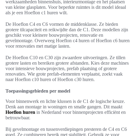
werkzaamheden binnenshuis, interieurmontage en het plaatsen
van kleine glasplaten. Voor beperkte ruimtes is dit model ideaal
als je een Hoeflon c1 huren wilt.
De Hoeflon C4 en C6 vormen de middenklasse. Ze bieden
grotere tilcapaciteit en reikwijdte dan de C1. Deze modellen zijn
geschikt voor kleinere bouwprojecten, renovatie en
gevelmontage. Overweeg Hoeflon c4 huren of Hoeflon c6 huren
voor renovaties met matige lasten.
De Hoeflon C10 en C30 zijn zwaardere uitvoeringen. Ze tillen
grotere lasten en bereiken grotere afstanden. Kies deze machines
voor intensieve bouwprojecten, prefab plaatsing of grotere
renovaties. Wie grote prefab-elementen verplaatst, zoekt vaak
naar Hoeflon c10 huren of Hoeflon c30 huren.
Toepassingsgebieden per model
Voor binnenwerk en lichte klussen is de C1 de logische keuze.
Denk aan montage in woningen en smalle gangen. Dit maakt
Hoeflon huren
in Nederland voor binnenprojecten efficiënt en
betrouwbaar.
Bij gevelmontage en tussenverdiepingen presteren de C4 en C6
goed. Ze combineren bereik met stabiliteit. Gebruik ze voor