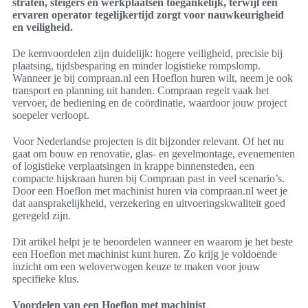
straten, steigers en werkplaatsen toegankelijk, terwijl een
ervaren operator tegelijkertijd zorgt voor nauwkeurigheid
en veiligheid.
De kernvoordelen zijn duidelijk: hogere veiligheid, precisie bij
plaatsing, tijdsbesparing en minder logistieke rompslomp.
Wanneer je bij compraan.nl een Hoeflon huren wilt, neem je ook
transport en planning uit handen. Compraan regelt vaak het
vervoer, de bediening en de coördinatie, waardoor jouw project
soepeler verloopt.
Voor Nederlandse projecten is dit bijzonder relevant. Of het nu
gaat om bouw en renovatie, glas- en gevelmontage, evenementen
of logistieke verplaatsingen in krappe binnensteden, een
compacte hijskraan huren bij Compraan past in veel scenario’s.
Door een Hoeflon met machinist huren via compraan.nl weet je
dat aansprakelijkheid, verzekering en uitvoeringskwaliteit goed
geregeld zijn.
Dit artikel helpt je te beoordelen wanneer en waarom je het beste
een Hoeflon met machinist kunt huren. Zo krijg je voldoende
inzicht om een weloverwogen keuze te maken voor jouw
specifieke klus.
Voordelen van een Hoeflon met machinist