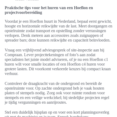
Praktische tips voor het huren van een Hoeflon en
projectvoorbereiding
Voordat je een Hoeflon huurt in Nederland, bepaal eerst gewicht,
hoogte en horizontale reikwijdte van de last. Meet doorgangen en
opstelruimte zodat transport en opstelling zonder verrassingen
verlopen. Denk meteen aan accessoires zoals zuignappen of
spreader bars; deze kunnen reikwijdte en capaciteit beïnvloeden.
Vraag een vrijblijvend adviesgesprek of site-inspectie aan bij
Compraan. Lever projecttekeningen of foto’s aan zodat
specialisten het juiste model adviseren, of je nu een Hoeflon c1
huren wilt voor smalle locaties of een Hoeflon c4 huren voor
grotere lasten. Dit voorkomt verkeerde keuzes bij compact kraan
verhuur.
Controleer de draagkracht van de ondergrond en bereidt de
opstelruimte voor. Op zachte ondergrond heb je vaak houten
platen of stempels nodig. Zorg ook voor ruimte rondom voor
stempels en een veilige werkcirkel; bij stedelijke projecten regel
je tijdig vergunningen en aanrijroutes.
Stel een duidelijk hijsplan op en voer een kort planningsoverleg
uit met de machinist en je team. Spreek handtekens,