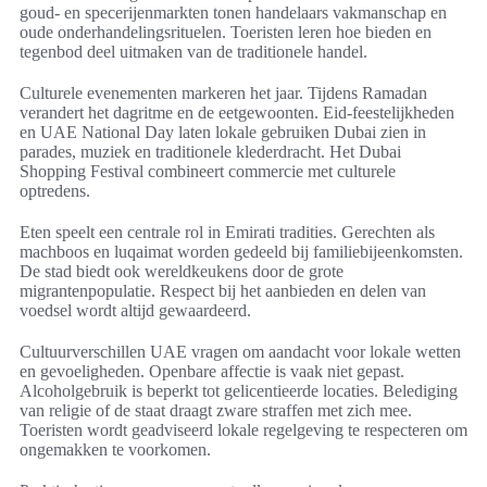
goud- en specerijenmarkten tonen handelaars vakmanschap en
oude onderhandelingsrituelen. Toeristen leren hoe bieden en
tegenbod deel uitmaken van de traditionele handel.
Culturele evenementen markeren het jaar. Tijdens Ramadan
verandert het dagritme en de eetgewoonten. Eid-feestelijkheden
en UAE National Day laten lokale gebruiken Dubai zien in
parades, muziek en traditionele klederdracht. Het Dubai
Shopping Festival combineert commercie met culturele
optredens.
Eten speelt een centrale rol in Emirati tradities. Gerechten als
machboos en luqaimat worden gedeeld bij familiebijeenkomsten.
De stad biedt ook wereldkeukens door de grote
migrantenpopulatie. Respect bij het aanbieden en delen van
voedsel wordt altijd gewaardeerd.
Cultuurverschillen UAE vragen om aandacht voor lokale wetten
en gevoeligheden. Openbare affectie is vaak niet gepast.
Alcoholgebruik is beperkt tot gelicentieerde locaties. Belediging
van religie of de staat draagt zware straffen met zich mee.
Toeristen wordt geadviseerd lokale regelgeving te respecteren om
ongemakken te voorkomen.