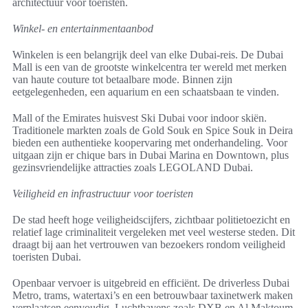
architectuur voor toeristen.
Winkel- en entertainmentaanbod
Winkelen is een belangrijk deel van elke Dubai-reis. De Dubai
Mall is een van de grootste winkelcentra ter wereld met merken
van haute couture tot betaalbare mode. Binnen zijn
eetgelegenheden, een aquarium en een schaatsbaan te vinden.
Mall of the Emirates huisvest Ski Dubai voor indoor skiën.
Traditionele markten zoals de Gold Souk en Spice Souk in Deira
bieden een authentieke koopervaring met onderhandeling. Voor
uitgaan zijn er chique bars in Dubai Marina en Downtown, plus
gezinsvriendelijke attracties zoals LEGOLAND Dubai.
Veiligheid en infrastructuur voor toeristen
De stad heeft hoge veiligheidscijfers, zichtbaar politietoezicht en
relatief lage criminaliteit vergeleken met veel westerse steden. Dit
draagt bij aan het vertrouwen van bezoekers rondom veiligheid
toeristen Dubai.
Openbaar vervoer is uitgebreid en efficiënt. De driverless Dubai
Metro, trams, watertaxi’s en een betrouwbaar taxinetwerk maken
verplaatsen eenvoudig. Luchthavens zoals DXB en Al Maktoum