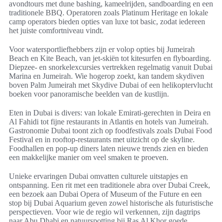
avondtours met dune bashing, kameelrijden, sandboarding en een
traditionele BBQ. Operatoren zoals Platinum Heritage en lokale
camp operators bieden opties van luxe tot basic, zodat iedereen
het juiste comfortniveau vindt.
Voor watersportliefhebbers zijn er volop opties bij Jumeirah
Beach en Kite Beach, van jet-skiën tot kitesurfen en flyboarding.
Diepzee- en snorkelexcursies vertrekken regelmatig vanuit Dubai
Marina en Jumeirah. Wie hogerop zoekt, kan tandem skydiven
boven Palm Jumeirah met Skydive Dubai of een helikoptervlucht
boeken voor panoramische beelden van de kustlijn.
Eten in Dubai is divers: van lokale Emirati-gerechten in Deira en
Al Fahidi tot fijne restaurants in Atlantis en hotels van Jumeirah.
Gastronomie Dubai toont zich op foodfestivals zoals Dubai Food
Festival en in rooftop-restaurants met uitzicht op de skyline.
Foodhallen en pop-up diners laten nieuwe trends zien en bieden
een makkelijke manier om veel smaken te proeven.
Unieke ervaringen Dubai omvatten culturele uitstapjes en
ontspanning. Een rit met een traditionele abra over Dubai Creek,
een bezoek aan Dubai Opera of Museum of the Future en een
stop bij Dubai Aquarium geven zowel historische als futuristische
perspectieven. Voor wie de regio wil verkennen, zijn dagtrips
naar Abu Dhabi en natuurspotting bij Ras Al Khor goede