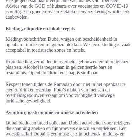
Er zijn geen standaard verplichte vaccinaties voor toeristen.
Advies van de GGD of huisarts over vaccinaties en COVID-19
is nuttig. Een goede reis- en ziektekostenverzekering wordt sterk
aanbevolen.
Kleding, etiquette en lokale regels
Kledingvoorschriften Dubai vragen om bescheidenheid in
openbare ruimtes en religieuze plekken. Westerse kleding is vaak
acceptabel in toeristische zones en hotels.
Korte kleding vermijden in overheidsgebouwen en bij religieuze
plaatsen. Alcohol is toegestaan in gelicentieerde bars en
restaurants. Openbare dronkenschap is strafbaar.
Respect tonen tijdens de Ramadan door niet in het openbaar te
eten of drinken overdag. Foto’s maken van mensen en
overheidsgebouwen vraagt om voorzichtigheid vanwege
juridische gevoeligheid.
Avontuur, gastronomie en unieke activiteiten
Dubai biedt een breed pallet aan Dubai activiteiten voor reizigers
die spanning zoeken en fijnproevers die willen ontdekken. Een
woestijnsafari Dubai is een must; er zijn ochtend-, middag- en