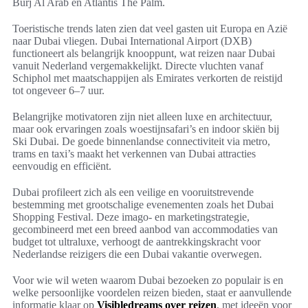
Burj Al Arab en Atlantis The Palm.
Toeristische trends laten zien dat veel gasten uit Europa en Azië
naar Dubai vliegen. Dubai International Airport (DXB)
functioneert als belangrijk knooppunt, wat reizen naar Dubai
vanuit Nederland vergemakkelijkt. Directe vluchten vanaf
Schiphol met maatschappijen als Emirates verkorten de reistijd
tot ongeveer 6–7 uur.
Belangrijke motivatoren zijn niet alleen luxe en architectuur,
maar ook ervaringen zoals woestijnsafari’s en indoor skiën bij
Ski Dubai. De goede binnenlandse connectiviteit via metro,
trams en taxi’s maakt het verkennen van Dubai attracties
eenvoudig en efficiënt.
Dubai profileert zich als een veilige en vooruitstrevende
bestemming met grootschalige evenementen zoals het Dubai
Shopping Festival. Deze imago- en marketingstrategie,
gecombineerd met een breed aanbod van accommodaties van
budget tot ultraluxe, verhoogt de aantrekkingskracht voor
Nederlandse reizigers die een Dubai vakantie overwegen.
Voor wie wil weten waarom Dubai bezoeken zo populair is en
welke persoonlijke voordelen reizen bieden, staat er aanvullende
informatie klaar op
Visibledreams over reizen
, met ideeën voor