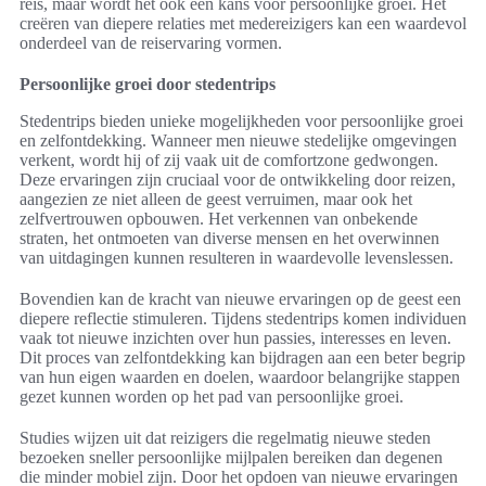
reis, maar wordt het ook een kans voor persoonlijke groei. Het
creëren van diepere relaties met medereizigers kan een waardevol
onderdeel van de reiservaring vormen.
Persoonlijke groei door stedentrips
Stedentrips bieden unieke mogelijkheden voor persoonlijke groei
en zelfontdekking. Wanneer men nieuwe stedelijke omgevingen
verkent, wordt hij of zij vaak uit de comfortzone gedwongen.
Deze ervaringen zijn cruciaal voor de ontwikkeling door reizen,
aangezien ze niet alleen de geest verruimen, maar ook het
zelfvertrouwen opbouwen. Het verkennen van onbekende
straten, het ontmoeten van diverse mensen en het overwinnen
van uitdagingen kunnen resulteren in waardevolle levenslessen.
Bovendien kan de kracht van nieuwe ervaringen op de geest een
diepere reflectie stimuleren. Tijdens stedentrips komen individuen
vaak tot nieuwe inzichten over hun passies, interesses en leven.
Dit proces van zelfontdekking kan bijdragen aan een beter begrip
van hun eigen waarden en doelen, waardoor belangrijke stappen
gezet kunnen worden op het pad van persoonlijke groei.
Studies wijzen uit dat reizigers die regelmatig nieuwe steden
bezoeken sneller persoonlijke mijlpalen bereiken dan degenen
die minder mobiel zijn. Door het opdoen van nieuwe ervaringen