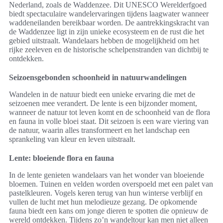
Nederland, zoals de Waddenzee. Dit UNESCO Werelderfgoed
biedt spectaculaire wandelervaringen tijdens laagwater wanneer
waddeneilanden bereikbaar worden. De aantrekkingskracht van
de Waddenzee ligt in zijn unieke ecosysteem en de rust die het
gebied uitstraalt. Wandelaars hebben de mogelijkheid om het
rijke zeeleven en de historische schelpenstranden van dichtbij te
ontdekken.
Seizoensgebonden schoonheid in natuurwandelingen
Wandelen in de natuur biedt een unieke ervaring die met de
seizoenen mee verandert. De lente is een bijzonder moment,
wanneer de natuur tot leven komt en de schoonheid van de flora
en fauna in volle bloei staat. Dit seizoen is een ware viering van
de natuur, waarin alles transformeert en het landschap een
sprankeling van kleur en leven uitstraalt.
Lente: bloeiende flora en fauna
In de lente genieten wandelaars van het wonder van bloeiende
bloemen. Tuinen en velden worden overspoeld met een palet van
pastelkleuren. Vogels keren terug van hun winterse verblijf en
vullen de lucht met hun melodieuze gezang. De opkomende
fauna biedt een kans om jonge dieren te spotten die opnieuw de
wereld ontdekken. Tijdens zo’n wandeltour kan men niet alleen