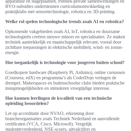
apparatuur en stageplaatsen. Publiek-private samenwerkingen en
RVO-subsidies ondersteunen curriculumontwikkeling en
praktijklabs met sensortechnologie, robotica en 3D-printing.
Welke rol spelen technologische trends zoals AI en robotica?
Opkomende vakgebieden zoals AI, IoT, robotica en duurzame
technologieën creëren nieuwe minors en specialisaties. Ze maken
techniek aantrekkelijk en maatschappelijk relevant, vooral door
zichtbare toepassingen in elektrische mobiliteit, wind- en zonne-
energie.
Hoe toegankelijk is technologie voor jongeren buiten school?
Goedkopere hardware (Raspberry Pi, Arduino), online cursussen
(Coursera, edX) en programma’s als CoderDojo verlagen de
drempel. Makerspaces en buitenschoolse clubs bieden praktische
instapmogelijkheden en stimuleren vroegtijdige interesse.
Hoe kunnen leerlingen de kwaliteit van een technische
opleiding beoordelen?
Let op accreditatie door NVAO, erkenning door
brancheorganisaties zoals Techniek Nederland en aanvullende
certificaten (VCA, Cisco, Microsoft). Vergelijk
studenttevredenheid, NSE-scores, uitvalcijfers en