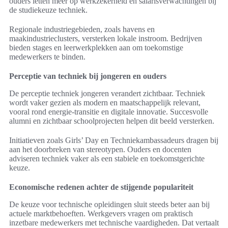
ouders letten meer op werkzekerheid en salarisverwachtingen bij
de studiekeuze techniek.
Regionale industriegebieden, zoals havens en
maakindustrieclusters, versterken lokale instroom. Bedrijven
bieden stages en leerwerkplekken aan om toekomstige
medewerkers te binden.
Perceptie van techniek bij jongeren en ouders
De perceptie techniek jongeren verandert zichtbaar. Techniek
wordt vaker gezien als modern en maatschappelijk relevant,
vooral rond energie-transitie en digitale innovatie. Succesvolle
alumni en zichtbaar schoolprojecten helpen dit beeld versterken.
Initiatieven zoals Girls’ Day en Techniekambassadeurs dragen bij
aan het doorbreken van stereotypen. Ouders en docenten
adviseren techniek vaker als een stabiele en toekomstgerichte
keuze.
Economische redenen achter de stijgende populariteit
De keuze voor technische opleidingen sluit steeds beter aan bij
actuele marktbehoeften. Werkgevers vragen om praktisch
inzetbare medewerkers met technische vaardigheden. Dat vertaalt