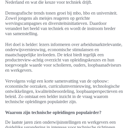
Nederland en wat die keuze voor techniek drijft.
Demografische trends tonen groei bij mbo, hbo en universiteit.
Zowel jongens als meisjes reageren op gerichte
wervingscampagnes en diversiteitsinitiatieven. Daardoor
verandert het beeld van techniek en wordt de instroom breder
van samenstelling.
Het doel is helder: lezers informeren over arbeidsmarktrelevantie,
onderwijsvernieuwing, economische stimulansen en
maatschappelijke invloeden. De tekst biedt tegelijk een
productreview-achtig overzicht van opleidingskeuzes en hun
toegevoegde waarde voor scholieren, ouders, loopbaanadviseurs
en werkgevers.
Vervolgens volgt een korte samenvatting van de opbouw:
economische oorzaken, curriculumvernieuwing, technologische
ontwikkelingen, kwaliteitsbeoordeling, loopbaanperspectieven en
beleid. Zo ontstaat een helder inzicht in de vraag waarom
technische opleidingen populairder zijn.
Waarom zijn technische opleidingen populairder?
De laatste jaren zien onderwijsinstellingen en werkgevers een
duidelijke verandering in interesse voor technische richtingen.