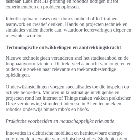
tastbaar. Labs met 3D-printing en robotica nodigen uit tot
experimenteren en probleemoplossen.
Interdisciplinaire cases over duurzaamheid of IoT trainen
teamwork en creatief denken. Hands-on projecten techniek en
simulaties vullen theorie aan, waardoor leerervaringen dieper en
relevanter worden.
Technologische ontwikkelingen en aantrekkingskracht
Nieuwe technologieën veranderen snel het studieaanbod en de
loopbaanvooruitzichten. Dit trekt veel aandacht van jongeren en
ouders die zoeken naar relevante en toekomstbestendige
opleidingen.
Onderwijsinstellingen voegen specialisaties toe die inspelen op
actuele behoeften. Minoren in kunstmatige intelligentie en
projecten rond het Internet of Things maken vakken praktischer.
Deze vernieuwing stimuleert interesse in AI en techniek en
robotica onderwijs binnen mbo’s en hbo’s.
Praktische voorbeelden en maatschappelijke relevantie
Innovaties in elektrische mobiliteit en hernieuwbare energie
vergroten de relevantie van technische studies. Studenten zien