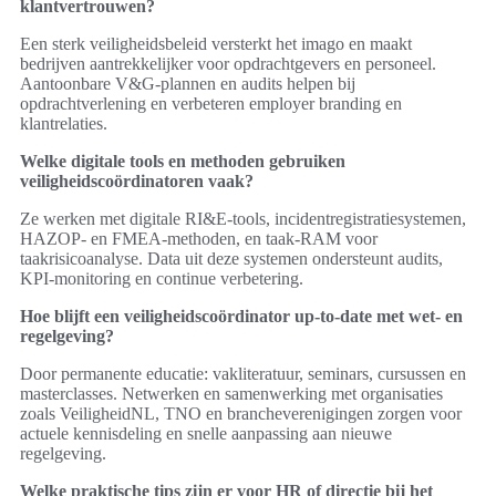
klantvertrouwen?
Een sterk veiligheidsbeleid versterkt het imago en maakt
bedrijven aantrekkelijker voor opdrachtgevers en personeel.
Aantoonbare V&G-plannen en audits helpen bij
opdrachtverlening en verbeteren employer branding en
klantrelaties.
Welke digitale tools en methoden gebruiken
veiligheidscoördinatoren vaak?
Ze werken met digitale RI&E-tools, incidentregistratiesystemen,
HAZOP- en FMEA-methoden, en taak-RAM voor
taakrisicoanalyse. Data uit deze systemen ondersteunt audits,
KPI-monitoring en continue verbetering.
Hoe blijft een veiligheidscoördinator up-to-date met wet- en
regelgeving?
Door permanente educatie: vakliteratuur, seminars, cursussen en
masterclasses. Netwerken en samenwerking met organisaties
zoals VeiligheidNL, TNO en brancheverenigingen zorgen voor
actuele kennisdeling en snelle aanpassing aan nieuwe
regelgeving.
Welke praktische tips zijn er voor HR of directie bij het