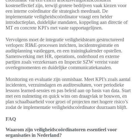
kosteneffectief zijn, terwijl grotere bedrijven vaak kiezen voor
een interne coördinator die strategisch meedraait. De
implementatie veiligheidscoördinator vraagt een helder
introductieplan, duidelijke mandaten, koppeling aan directie of
MT en concrete KPI’s met vaste rapportagelijnen.
Vervolgens moet de integratie veiligheidsteam gestructureerd
verlopen: RI&E-processen inrichten, incidentregistratie en
auditplanning vastleggen, en een trainingkalender opstellen.
Samenwerking met HR, operations, onderhoud en externe
partijen zoals verzekeraars en Inspectie SZW vereist vaste
overlegmomenten en duidelijke communicatiekanalen.
Monitoring en evaluatie zijn onmisbaar. Meet KPI’s zoals aantal
incidenten, verzuimdagen en auditresultaten, voer periodieke
lessons learned-sessies en pas beleid aan op basis van data. Start
met een nulmeting en quick wins om draagvlak te bouwen, en
plan schaalbaarheid voor groei of projecten met hogere risico’s
zodat de implementatie veiligheidscoördinator duurzaam blijft.
FAQ
Waarom zijn veiligheidscoördinatoren essentieel voor
organisaties in Nederland?