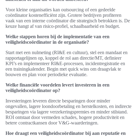
Voor kleine organisaties kan outsourcing of een gedeelde
coördinator kostenefficiënt zijn. Grotere bedrijven profiteren
vaak van een interne coördinator die strategisch betrokken is. De
keuze hangt af van risico‑profiel, schaalbaarheid en budget.
Welke stappen horen bij de implementatie van een
veiligheidscoördinator in de organisatie?
Start met een nulmeting (RI&E en cultuur), stel een mandaat en
rapportagelijnen op, koppel de rol aan directie/MT, definieer
KPI’s en implementeer RI&E-processen, incidentregistratie en
een trainingkalender. Begin met quick wins om draagvlak te
bouwen en plan voor periodieke evaluatie.
Welke financiële voordelen levert investeren in een
veiligheidscoördinator op?
Investeringen leveren directe besparingen door minder
ongevallen, lagere loondoorbetaling en herstelkosten, en indirecte
besparingen via lagere verzekeringspremies en minder stilstand.
ROI ontstaat door vermeden schades, hogere productiviteit en
betere contractkansen door V&G-waarderingen.
Hoe draagt een veiligheidscoördinator bij aan reputatie en