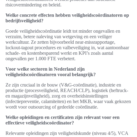
risicovermindering en beleid.
Welke concrete effecten hebben veiligheidscoördinatoren op
bedrijfsveiligheid?
Goede veiligheidscoördinatie leidt tot minder ongevallen en
verzuim, betere naleving van wetgeving en een veiliger
werkcultuur. Ze zetten bijvoorbeeld near-missrapportage,
lockout-tagout procedures en valbeveiliging in, wat aantoonbaar
schade- en kostenbesparend werkt en KPI’s zoals aantal
ongevallen per 1.000 FTE verbetert.
Voor welke sectoren in Nederland zijn
veiligheidscoördinatoren vooral belangrijk?
Ze zijn cruciaal in de bouw (V&G-coördinatie), industrie en
productie (procesveiligheid, REACH/CLP), logistiek (heftruck-
en magazijnveiligheid), zorg en overheidsinstellingen
(infectiepreventie, calamiteiten) en het MKB, waar vaak gekozen
wordt voor outsourcing of gedeelde coördinatie.
Welke opleidingen en certificaten zijn relevant voor een
effectieve veiligheidscoördinator?
Relevante opleidingen zijn veiligheidskunde (niveau 4/5), VCA