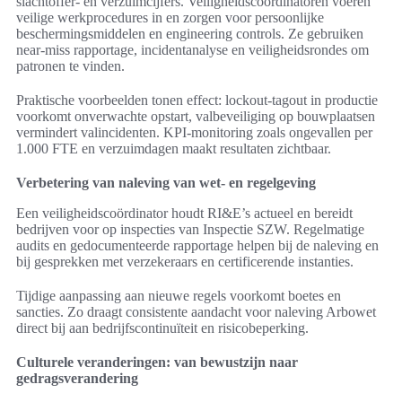
slachtoffer- en verzuimcijfers. Veiligheidscoördinatoren voeren
veilige werkprocedures in en zorgen voor persoonlijke
beschermingsmiddelen en engineering controls. Ze gebruiken
near-miss rapportage, incidentanalyse en veiligheidsrondes om
patronen te vinden.
Praktische voorbeelden tonen effect: lockout-tagout in productie
voorkomt onverwachte opstart, valbeveiliging op bouwplaatsen
vermindert valincidenten. KPI-monitoring zoals ongevallen per
1.000 FTE en verzuimdagen maakt resultaten zichtbaar.
Verbetering van naleving van wet- en regelgeving
Een veiligheidscoördinator houdt RI&E’s actueel en bereidt
bedrijven voor op inspecties van Inspectie SZW. Regelmatige
audits en gedocumenteerde rapportage helpen bij de naleving en
bij gesprekken met verzekeraars en certificerende instanties.
Tijdige aanpassing aan nieuwe regels voorkomt boetes en
sancties. Zo draagt consistente aandacht voor naleving Arbowet
direct bij aan bedrijfscontinuïteit en risicobeperking.
Culturele veranderingen: van bewustzijn naar
gedragsverandering