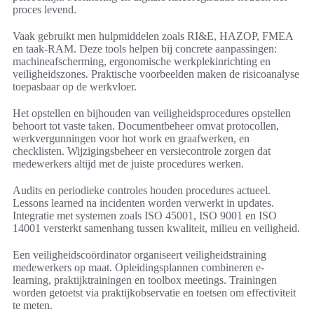
proces levend.
Vaak gebruikt men hulpmiddelen zoals RI&E, HAZOP, FMEA
en taak-RAM. Deze tools helpen bij concrete aanpassingen:
machineafscherming, ergonomische werkplekinrichting en
veiligheidszones. Praktische voorbeelden maken de risicoanalyse
toepasbaar op de werkvloer.
Het opstellen en bijhouden van veiligheidsprocedures opstellen
behoort tot vaste taken. Documentbeheer omvat protocollen,
werkvergunningen voor hot work en graafwerken, en
checklisten. Wijzigingsbeheer en versiecontrole zorgen dat
medewerkers altijd met de juiste procedures werken.
Audits en periodieke controles houden procedures actueel.
Lessons learned na incidenten worden verwerkt in updates.
Integratie met systemen zoals ISO 45001, ISO 9001 en ISO
14001 versterkt samenhang tussen kwaliteit, milieu en veiligheid.
Een veiligheidscoördinator organiseert veiligheidstraining
medewerkers op maat. Opleidingsplannen combineren e-
learning, praktijktrainingen en toolbox meetings. Trainingen
worden getoetst via praktijkobservatie en toetsen om effectiviteit
te meten.