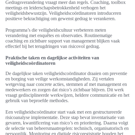
Gedragsverandering vraagt meer dan regels. Coaching, toolbox
meetings en leiderschapsbetrokkenheid verhogen het
veiligheidsbewustzijn. Veiligheidscoördinatoren introduceren
positieve bekrachtiging om gewenst gedrag te verankeren.
Programma’s die veiligheidscultuur verbeteren meten
verandering met enquêtes en observaties. Routinematige
coaching en zichtbare support van management blijken vaak
effectief bij het terugdringen van risicovol gedrag.
Praktische taken en dagelijkse activiteiten van
veiligheidscoördinatoren
De dagelijkse taken veiligheidscoördinator draaien om preventie
en borging van veilige werkomstandigheden. Zij vertalen
wetgeving naar concrete acties, stemmen af met management en
medewerkers en zorgen dat risico’s zichtbaar blijven. Dit werk
vraagt gedisciplineerde werkwijzen, heldere communicatie en het
gebruik van beproefde methodes.
Een veiligheidscoördinator start vaak met een gestructureerde
risicoanalyse implementatie. Deze stap bevat inventarisatie van
gevaren, kwantificering van risico’s en prioritering. Daarna volgt
de selectie van beheersmaatregelen: technisch, organisatorisch en
persoonlijk. Monitoring en digitale risicoregistratie houden het