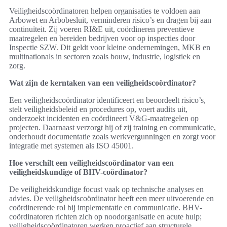
Veiligheidscoördinatoren helpen organisaties te voldoen aan
Arbowet en Arbobesluit, verminderen risico’s en dragen bij aan
continuïteit. Zij voeren RI&E uit, coördineren preventieve
maatregelen en bereiden bedrijven voor op inspecties door
Inspectie SZW. Dit geldt voor kleine ondernemingen, MKB en
multinationals in sectoren zoals bouw, industrie, logistiek en
zorg.
Wat zijn de kerntaken van een veiligheidscoördinator?
Een veiligheidscoördinator identificeert en beoordeelt risico’s,
stelt veiligheidsbeleid en procedures op, voert audits uit,
onderzoekt incidenten en coördineert V&G-maatregelen op
projecten. Daarnaast verzorgt hij of zij training en communicatie,
onderhoudt documentatie zoals werkvergunningen en zorgt voor
integratie met systemen als ISO 45001.
Hoe verschilt een veiligheidscoördinator van een
veiligheidskundige of BHV-coördinator?
De veiligheidskundige focust vaak op technische analyses en
advies. De veiligheidscoördinator heeft een meer uitvoerende en
coördinerende rol bij implementatie en communicatie. BHV-
coördinatoren richten zich op noodorganisatie en acute hulp;
veiligheidscoördinatoren werken proactief aan structurele