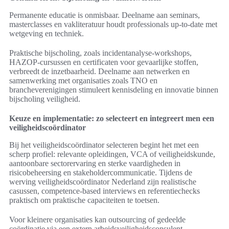
Permanente educatie is onmisbaar. Deelname aan seminars,
masterclasses en vakliteratuur houdt professionals up-to-date met
wetgeving en techniek.
Praktische bijscholing, zoals incidentanalyse-workshops,
HAZOP-cursussen en certificaten voor gevaarlijke stoffen,
verbreedt de inzetbaarheid. Deelname aan netwerken en
samenwerking met organisaties zoals TNO en
brancheverenigingen stimuleert kennisdeling en innovatie binnen
bijscholing veiligheid.
Keuze en implementatie: zo selecteert en integreert men een
veiligheidscoördinator
Bij het veiligheidscoördinator selecteren begint het met een
scherp profiel: relevante opleidingen, VCA of veiligheidskunde,
aantoonbare sectorervaring en sterke vaardigheden in
risicobeheersing en stakeholdercommunicatie. Tijdens de
werving veiligheidscoördinator Nederland zijn realistische
casussen, competence-based interviews en referentiechecks
praktisch om praktische capaciteiten te toetsen.
Voor kleinere organisaties kan outsourcing of gedeelde
coördinatie via een extern arbeidsveiligheidsconsulent