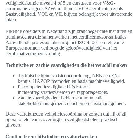
veiligheidskunde niveau 4 of 5 en cursussen voor V&G-
coördinatie volgens SZW-richtlijnen. VCA-certificaten zoals
Basisveiligheid, VOL en VIL blijven belangrijk voor uitvoerende
taken.
Erkende opleiders in Nederland zijn branchegerichte instituten en
trainingscentra die samenwerken met certificeringsorganisaties.
Aanvullende professionalisering met ISO 45001 en relevante
Europese normen verhoogt de geloofwaardigheid van het
certificaat veiligheidskundig.
Technische en zachte vaardigheden die het verschil maken
Technische kennis: risicobeoordeling, NEN- en EN-
kennis, HAZOP-methoden en basis machineveiligheid.
IT-competenties: digitale RI&E-tools,
incidentregistratiesystemen en rapportagetools.
Zachte vaardigheden: heldere communicatie,
stakeholdermanagement, coachen en crisismanagement.
Deze vaardigheden veiligheidscoördinator zorgen dat hij of zij
operationele teams overtuigt en veiligheidsbeleid praktisch
uitvoert.
Continu leren: bijscholing en vaknetwerken