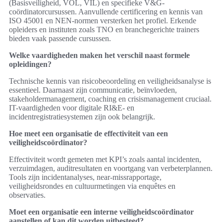
(Basisveiligheid, VOL, VIL) en specifieke V&G-
coördinatorcursussen. Aanvullende certificering en kennis van
ISO 45001 en NEN-normen versterken het profiel. Erkende
opleiders en instituten zoals TNO en branchegerichte trainers
bieden vaak passende cursussen.
Welke vaardigheden maken het verschil naast formele
opleidingen?
Technische kennis van risicobeoordeling en veiligheidsanalyse is
essentieel. Daarnaast zijn communicatie, beïnvloeden,
stakeholdermanagement, coaching en crisismanagement cruciaal.
IT-vaardigheden voor digitale RI&E- en
incidentregistratiesystemen zijn ook belangrijk.
Hoe meet een organisatie de effectiviteit van een
veiligheidscoördinator?
Effectiviteit wordt gemeten met KPI’s zoals aantal incidenten,
verzuimdagen, auditresultaten en voortgang van verbeterplannen.
Tools zijn incidentanalyses, near-missrapportage,
veiligheidsrondes en cultuurmetingen via enquêtes en
observaties.
Moet een organisatie een interne veiligheidscoördinator
aanstellen of kan dit worden uitbesteed?