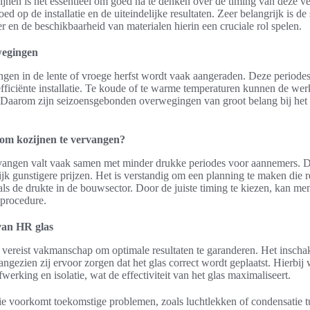
ijnen is het essentieel om goed na te denken over de timing van deze 
ed op de installatie en de uiteindelijke resultaten. Zeer belangrijk is 
 en de beschikbaarheid van materialen hierin een cruciale rol spelen.
wegingen
gen in de lente of vroege herfst wordt vaak aangeraden. Deze period
efficiënte installatie. Te koude of te warme temperaturen kunnen de w
 Daarom zijn seizoensgebonden overwegingen van groot belang bij het
d om kozijnen te vervangen?
rvangen valt vaak samen met minder drukke periodes voor aannemers. Dit
jk gunstigere prijzen. Het is verstandig om een planning te maken die
s de drukte in de bouwsector. Door de juiste timing te kiezen, kan me
procedure.
 van HR glas
s vereist vakmanschap om optimale resultaten te garanderen. Het insch
aangezien zij ervoor zorgen dat het glas correct wordt geplaatst. Hierbij
fwerking en isolatie, wat de effectiviteit van het glas maximaliseert.
tie voorkomt toekomstige problemen, zoals luchtlekken of condensatie t