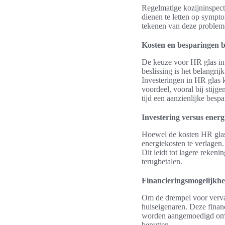
Regelmatige kozijninspect
dienen te letten op sympt
tekenen van deze probleme
Kosten en besparingen b
De keuze voor HR glas in 
beslissing is het belangrij
Investeringen in HR glas 
voordeel, vooral bij stijg
tijd een aanzienlijke bespa
Investering versus energ
Hoewel de kosten HR glas i
energiekosten te verlagen.
Dit leidt tot lagere reken
terugbetalen.
Financieringsmogelijkhe
Om de drempel voor vervan
huiseigenaren. Deze financ
worden aangemoedigd om z
benutten.