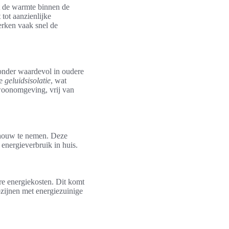
t de warmte binnen de
 tot aanzienlijke
erken vaak snel de
zonder waardevol in oudere
de
geluidsisolatie
, wat
 woonomgeving, vrij van
chouw te nemen. Deze
energieverbruik in huis.
ere energiekosten. Dit komt
zijnen met energiezuinige