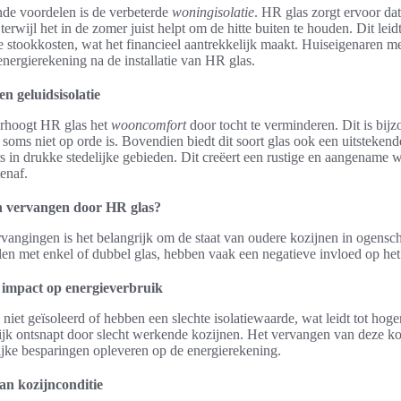
de voordelen is de verbeterde
woningisolatie
. HR glas zorgt ervoor da
 terwijl het in de zomer juist helpt om de hitte buiten te houden. Dit leidt
e stookkosten, wat het financieel aantrekkelijk maakt. Huiseigenaren m
energierekening na de installatie van HR glas.
 geluidsisolatie
erhoogt HR glas het
wooncomfort
door tocht te verminderen. Dit is bij
soms niet op orde is. Bovendien biedt dit soort glas ook een uitsteken
rs in drukke stedelijke gebieden. Dit creëert een rustige en aangename
enaf.
n vervangen door HR glas?
vangingen is het belangrijk om de staat van oudere kozijnen in ogens
en met enkel of dubbel glas, hebben vaak een negatieve invloed op het 
 impact op energieverbruik
niet geïsoleerd of hebben een slechte isolatiewaarde, wat leidt tot hog
k ontsnapt door slecht werkende kozijnen. Het vervangen van deze ko
lijke besparingen opleveren op de energierekening.
van kozijnconditie