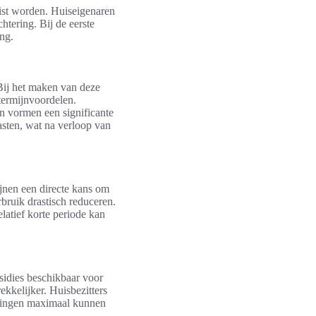
mist worden. Huiseigenaren
tering. Bij de eerste
ng.
Bij het maken van deze
etermijnvoordelen.
n vormen een significante
asten, wat na verloop van
ijnen een directe kans om
bruik drastisch reduceren.
latief korte periode kan
sidies beschikbaar voor
kkelijker. Huisbezitters
aringen maximaal kunnen