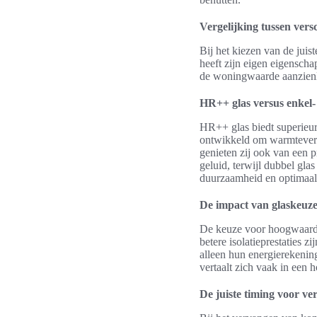
Vergelijking tussen versc
Bij het kiezen van de juist
heeft zijn eigen eigenscha
de woningwaarde aanzienl
HR++ glas versus enkel-
HR++ glas biedt superieure
ontwikkeld om warmteverli
genieten zij ook van een 
geluid, terwijl dubbel gla
duurzaamheid en optimaal
De impact van glaskeuz
De keuze voor hoogwaardi
betere isolatieprestaties 
alleen hun energierekeni
vertaalt zich vaak in een
De juiste timing voor v