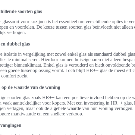
hillende soorten glas
e glassoort voor kozijnen is het essentieel om verschillende opties te ver
ppen en voordelen. De keuze tussen soorten glas beïnvloedt niet alleen 
ijk verhogen.
 en dubbel glas
 isolatie in vergelijking met zowel enkel glas als standaard dubbel glas.
es te minimaliseren. Hierdoor kunnen huiseigenaren niet alleen bespa
prettiger binnenklimaat. Enkel glas is verouderd en biedt onvoldoende 
s een goede tussenoplossing vormt. Toch blijft HR++ glas de meest effi
 comfort zoekt.
e op de waarde van de woning
ge soorten glas zoals HR++ kan een positieve invloed hebben op de
zijn vaak aantrekkelijker voor kopers. Met een investering in HR++ glas,
ngen verlagen, maar ook de algehele waarde van hun woning verhogen. 
 hogere marktwaarde en een snellere verkoop.
ervangingen