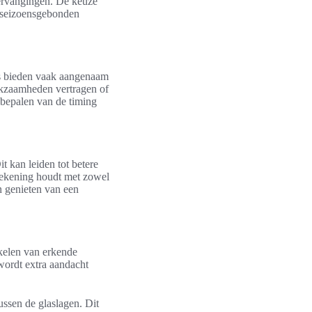
vervangingen. De keuze
de seizoensgebonden
es bieden vaak aangenaam
erkzaamheden vertragen of
 bepalen van de timing
 kan leiden tot betere
 rekening houdt met zowel
n genieten van een
akelen van erkende
 wordt extra aandacht
ussen de glaslagen. Dit