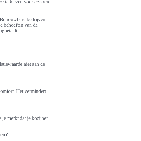
or te kiezen voor ervaren
g. Betrouwbare bedrijven
eke behoeften van de
ugbetaalt.
latiewaarde niet aan de
comfort. Het vermindert
 je merkt dat je kozijnen
nen?