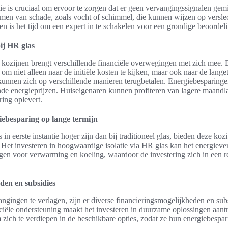
ie is cruciaal om ervoor te zorgen dat er geen vervangingssignalen ge
omen van schade, zoals vocht of schimmel, die kunnen wijzen op verslech
n is het tijd om een expert in te schakelen voor een grondige beoordeli
ij HR glas
kozijnen brengt verschillende financiële overwegingen met zich mee. 
k om niet alleen naar de initiële kosten te kijken, maar ook naar de lang
kunnen zich op verschillende manieren terugbetalen. Energiebesparinge
ende energieprijzen. Huiseigenaren kunnen profiteren van lagere maandl
ring oplevert.
iebesparing op lange termijn
n eerste instantie hoger zijn dan bij traditioneel glas, bieden deze koz
 Het investeren in hoogwaardige isolatie via HR glas kan het energiever
ingen voor verwarming en koeling, waardoor de investering zich in een re
den en subsidies
gingen te verlagen, zijn er diverse financieringsmogelijkheden en sub
iële ondersteuning maakt het investeren in duurzame oplossingen aantre
ich te verdiepen in de beschikbare opties, zodat ze hun energiebesp