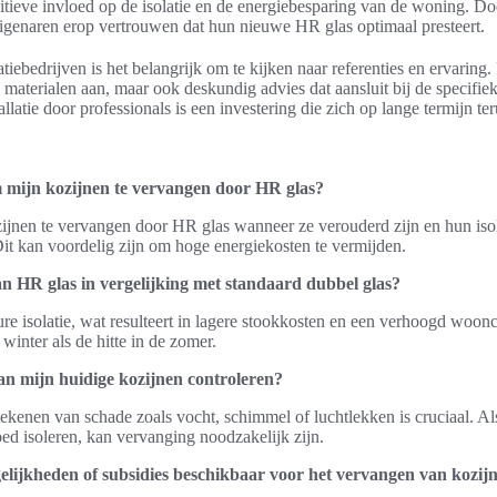
sitieve invloed op de isolatie en de energiebesparing van de woning. Do
genaren erop vertrouwen dat hun nieuwe HR glas optimaal presteert.
latiebedrijven is het belangrijk om te kijken naar referenties en ervarin
te materialen aan, maar ook deskundig advies dat aansluit bij de specifi
latie door professionals is een investering die zich op lange termijn ter
 mijn kozijnen te vervangen door HR glas?
zijnen te vervangen door HR glas wanneer ze verouderd zijn en hun iso
it kan voordelig zijn om hoge energiekosten te vermijden.
an HR glas in vergelijking met standaard dubbel glas?
ure isolatie, wat resulteert in lagere stookkosten en een verhoogd woon
winter als de hitte in de zomer.
an mijn huidige kozijnen controleren?
ekenen van schade zoals vocht, schimmel of luchtlekken is cruciaal. Als
oed isoleren, kan vervanging noodzakelijk zijn.
gelijkheden of subsidies beschikbaar voor het vervangen van kozij