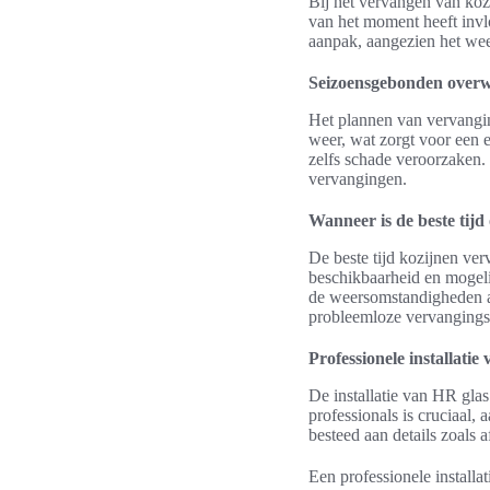
Bij het vervangen van koz
van het moment heeft invlo
aanpak, aangezien het weer
Seizoensgebonden over
Het plannen van vervangin
weer, wat zorgt voor een 
zelfs schade veroorzaken.
vervangingen.
Wanneer is de beste tij
De beste tijd kozijnen ve
beschikbaarheid en mogeli
de weersomstandigheden al
probleemloze vervangings
Professionele installatie
De installatie van HR gla
professionals is cruciaal, 
besteed aan details zoals a
Een professionele installa