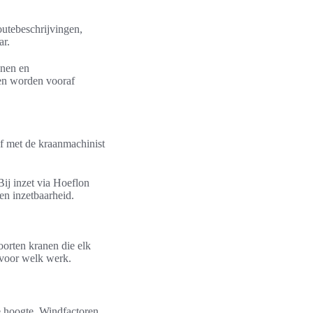
outebeschrijvingen,
ar.
anen en
 en worden vooraf
af met de kraanmachinist
Bij inzet via Hoeflon
en inzetbaarheid.
oorten kranen die elk
s voor welk werk.
e hoogte. Windfactoren,