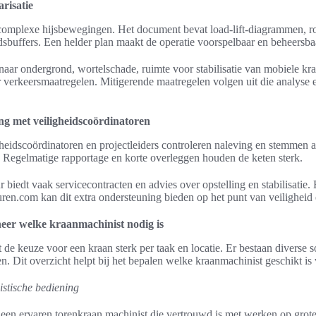
arisatie
ij complexe hijsbewegingen. Het document bevat load-lift-diagrammen, r
dsbuffers. Een helder plan maakt de operatie voorspelbaar en beheersba
t naar ondergrond, wortelschade, ruimte voor stabilisatie van mobiele kr
 verkeersmaatregelen. Mitigerende maatregelen volgen uit die analyse
g met veiligheidscoördinatoren
gheidscoördinatoren en projectleiders controleren naleving en stemmen 
n. Regelmatige rapportage en korte overleggen houden de keten sterk.
 biedt vaak servicecontracten en advies over opstelling en stabilisatie. 
en.com kan dit extra ondersteuning bieden op het punt van veiligheid 
eer welke kraanmachinist nodig is
de keuze voor een kraan sterk per taak en locatie. Er bestaan diverse s
n. Dit overzicht helpt bij het bepalen welke kraanmachinist geschikt i
istische bediening
een ervaren torenkraan machinist die vertrouwd is met werken op grot