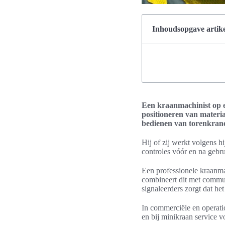
Inhoudsopgave artike
Een kraanmachinist op ee
positioneren van materi
bedienen van torenkrane
Hij of zij werkt volgens h
controles vóór en na gebru
Een professionele kraanmac
combineert dit met commu
signaleerders zorgt dat he
In commerciële en operati
en bij minikraan service v