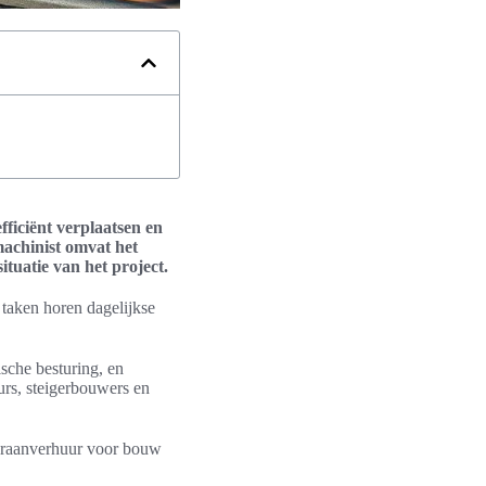
ficiënt verplaatsen en
achinist omvat het
tuatie van het project.
t taken horen dagelijkse
ische besturing, en
rs, steigerbouwers en
e kraanverhuur voor bouw