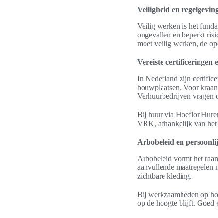
Veiligheid en regelgevi
Veilig werken is het fund
ongevallen en beperkt risi
moet veilig werken, de opd
Vereiste certificeringen
In Nederland zijn certifice
bouwplaatsen. Voor kraanm
Verhuurbedrijven vragen o
Bij huur via HoeflonHuren
VRK, afhankelijk van het k
Arbobeleid en persoonl
Arbobeleid vormt het raam
aanvullende maatregelen n
zichtbare kleding.
Bij werkzaamheden op hoog
op de hoogte blijft. Goed