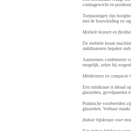
contragewicht en position
Toepassingen zijn hoogbouw
met de bouwleiding en sig
Mobiele kranen en flexibe
De mobiele kraan machinist
stabilisatoren bepalen stabi
Aannemers combineren vaa
mogelijk, zeker bij wege
Minikranen en compacte h
Een minikraan is ideaal o
glaszetten, gevelpanelen e
Praktische voorbeelden zi
glaszetten. Verhuur maakt
Indoor hijskraan voor mo
Een indoor hijskraan voor