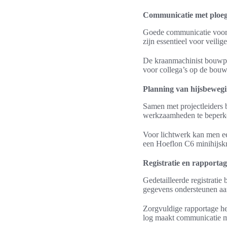
Communicatie met ploeg
Goede communicatie voork
zijn essentieel voor veili
De kraanmachinist bouwplaa
voor collega’s op de bouw
Planning van hijsbeweg
Samen met projectleiders b
werkzaamheden te beperke
Voor lichtwerk kan men een
een Hoeflon C6 minihijskra
Registratie en rapport
Gedetailleerde registratie
gegevens ondersteunen aa
Zorgvuldige rapportage he
log maakt communicatie m