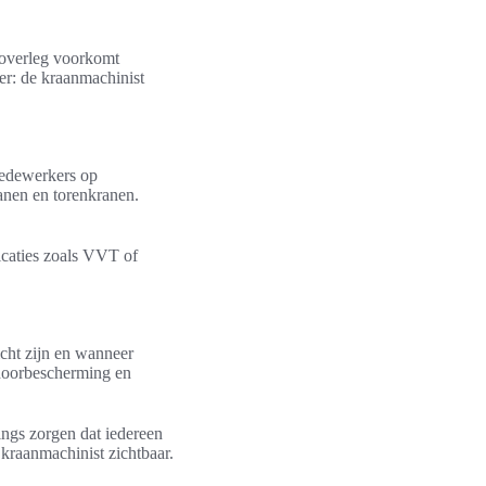
n overleg voorkomt
er: de kraanmachinist
medewerkers op
anen en torenkranen.
icaties zoals VVT of
.
cht zijn en wanneer
ehoorbescherming en
ings zorgen dat iedereen
kraanmachinist zichtbaar.