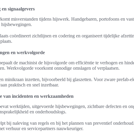
 en signaalgevers
omt misverstanden tijdens hijswerk. Handgebaren, portofoons en vaste
ge hijsbewegingen.
ts coördineert zichtlijnen en codering en organiseert tijdelijke afzetti
plaats.
ingen en werkvolgorde
epaalt de machinist de hijsvolgorde om efficiëntie te verhogen en hind
n. Werkvolgorde voorkomt onnodige omslagen of verplaatsen.
 minikraan inzetten, bijvoorbeeld bij glaszetten. Voor zware prefab-el
an praktisch en snel inzetbaar.
age van incidenten en werkzaamheden
 bevat werktijden, uitgevoerde hijsbewegingen, zichtbare defecten en o
nsprakelijkheid en onderhoudslogs.
lpt bij naleving van regels en bij het plannen van preventief onderhou
et verhuur en servicepartners nauwkeuriger.