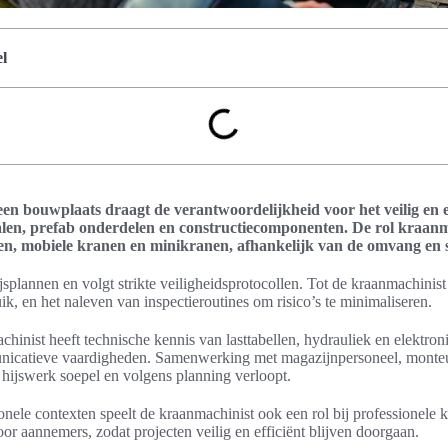
l
n bouwplaats draagt de verantwoordelijkheid voor het veilig en ef
alen, prefab onderdelen en constructiecomponenten. De rol kraanm
n, mobiele kranen en minikranen, afhankelijk van de omvang en si
ijsplannen en volgt strikte veiligheidsprotocollen. Tot de kraanmachinis
ik, en het naleven van inspectieroutines om risico’s te minimaliseren.
hinist heeft technische kennis van lasttabellen, hydrauliek en elektron
nicatieve vaardigheden. Samenwerking met magazijnpersoneel, monteu
t hijswerk soepel en volgens planning verloopt.
onele contexten speelt de kraanmachinist ook een rol bij professionel
oor aannemers, zodat projecten veilig en efficiënt blijven doorgaan.