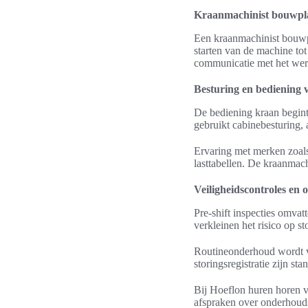
Kraanmachinist bouwpla
Een kraanmachinist bouwp
starten van de machine to
communicatie met het we
Besturing en bediening 
De bediening kraan begint 
gebruikt cabinebesturing, 
Ervaring met merken zoal
lasttabellen. De kraanmach
Veiligheidscontroles en
Pre-shift inspecties omva
verkleinen het risico op s
Routineonderhoud wordt v
storingsregistratie zijn s
Bij Hoeflon huren horen va
afspraken over onderhoud