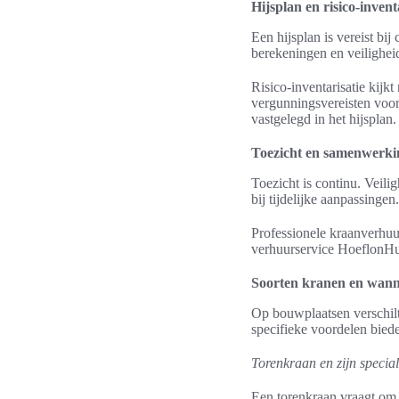
Hijsplan en risico-invent
Een hijsplan is vereist b
berekeningen en veilighei
Risico-inventarisatie kijk
vergunningsvereisten voor
vastgelegd in het hijsplan.
Toezicht en samenwerkin
Toezicht is continu. Veili
bij tijdelijke aanpassinge
Professionele kraanverhuur
verhuurservice HoeflonHur
Soorten kranen en wann
Op bouwplaatsen verschilt 
specifieke voordelen biede
Torenkraan en zijn special
Een torenkraan vraagt om 