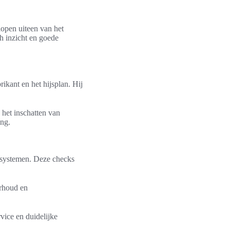
lopen uiteen van het
h inzicht en goede
ikant en het hijsplan. Hij
het inschatten van
ing.
rmsystemen. Deze checks
erhoud en
vice en duidelijke