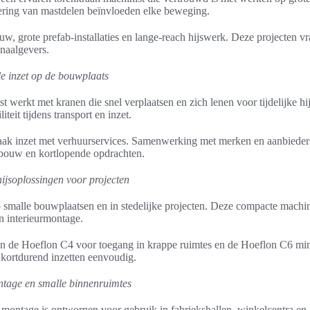
ering van mastdelen beïnvloeden elke beweging.
, grote prefab-installaties en lange-reach hijswerk. Deze projecten vr
naalgevers.
le inzet op de bouwplaats
 werkt met kranen die snel verplaatsen en zich lenen voor tijdelijke hi
liteit tijdens transport en inzet.
k inzet met verhuurservices. Samenwerking met merken en aanbieders
nbouw en kortlopende opdrachten.
ijsoplossingen voor projecten
p smalle bouwplaatsen en in stedelijke projecten. Deze compacte machin
n interieurmontage.
jn de Hoeflon C4 voor toegang in krappe ruimtes en de Hoeflon C6 min
 kortdurend inzetten eenvoudig.
ntage en smalle binnenruimtes
 montage is ontworpen voor gebruik in fabriekshallen, winkelcentra e