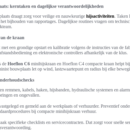
ats: kerntaken en dagelijkse verantwoordelijkheden
laats draagt zorg voor veilige en nauwkeurige
hijsactiviteiten
. Taken 
t het bijhouden van rapportages. Dagelijkse routines vragen om technisc
rkteam.
van de kraan
met een grondige opstart en kalibratie volgens de instructies van de fabr
afstandsbediening en elektronische controllers afhankelijk van de klus.
s de
Hoeflon C6
minihijskraan en Hoeflon C4 compacte kraan helpt bij 
inist bouwplaats let op wind, lastzwaartepunt en radius bij elke beweg
 onderhoudschecks
tten remmen, kabels, haken, hijsbanden, hydraulische systemen en ala
toringen en ongevallen.
astgelegd en gemeld aan de werkplaats of verhuurder. Preventief ond
tandaardprocedures bij compacte minihijskraan verhuur.
ak specifieke checklists en servicecontracten. Dat zorgt voor snelle ser
sverantwoording.