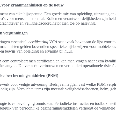
ng voor kraanmachinisten op de bouw
ament van elke hijsoperatie. Een goede mix van opleiding, uitrusting e
co’s voor mens en materiaal. Rollen en verantwoordelijkheden zijn held
rachtgever en veiligheidscoördinator zien toe op naleving.
 en vergunningen
ringen essentieel.
certificering VCA
staat vaak bovenaan de lijst voor 
achinisten gelden bovendien specifieke hijsbewijzen voor mobiele kr
m bewijs van opleiding en ervaring bij huur.
.com controleert men certificaten en kan men vragen naar extra kwalif
raantype. Dit versterkt vertrouwen en vermindert operationele risico’s
ijke beschermingsmiddelen (PBM)
werk voor veilige uitvoering. Bedrijven leggen vast welke PBM verpli
odig zijn. Verplichte items zijn meestal: veiligheidsschoenen, helm, g
te is valbeveiliging onmisbaar. Periodieke instructies en toolboxmeet
 gebruik van persoonlijke beschermingsmiddelen verhoogt de veiligheid 