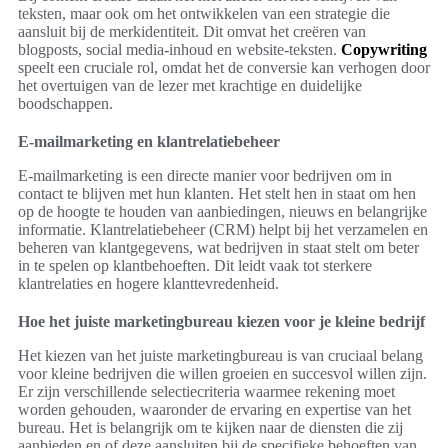
teksten, maar ook om het ontwikkelen van een strategie die
aansluit bij de merkidentiteit. Dit omvat het creëren van
blogposts, social media-inhoud en website-teksten.
Copywriting
speelt een cruciale rol, omdat het de conversie kan verhogen door
het overtuigen van de lezer met krachtige en duidelijke
boodschappen.
E-mailmarketing en klantrelatiebeheer
E-mailmarketing is een directe manier voor bedrijven om in
contact te blijven met hun klanten. Het stelt hen in staat om hen
op de hoogte te houden van aanbiedingen, nieuws en belangrijke
informatie. Klantrelatiebeheer (CRM) helpt bij het verzamelen en
beheren van klantgegevens, wat bedrijven in staat stelt om beter
in te spelen op klantbehoeften. Dit leidt vaak tot sterkere
klantrelaties en hogere klanttevredenheid.
Hoe het juiste marketingbureau kiezen voor je kleine bedrijf
Het kiezen van het juiste marketingbureau is van cruciaal belang
voor kleine bedrijven die willen groeien en succesvol willen zijn.
Er zijn verschillende selectiecriteria waarmee rekening moet
worden gehouden, waaronder de ervaring en expertise van het
bureau. Het is belangrijk om te kijken naar de diensten die zij
aanbieden en of deze aansluiten bij de specifieke behoeften van