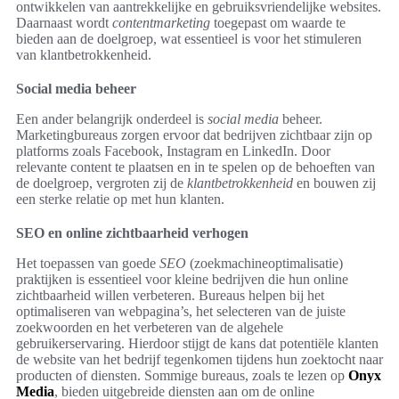
ontwikkelen van aantrekkelijke en gebruiksvriendelijke websites.
Daarnaast wordt
contentmarketing
toegepast om waarde te
bieden aan de doelgroep, wat essentieel is voor het stimuleren
van klantbetrokkenheid.
Social media beheer
Een ander belangrijk onderdeel is
social media
beheer.
Marketingbureaus zorgen ervoor dat bedrijven zichtbaar zijn op
platforms zoals Facebook, Instagram en LinkedIn. Door
relevante content te plaatsen en in te spelen op de behoeften van
de doelgroep, vergroten zij de
klantbetrokkenheid
en bouwen zij
een sterke relatie op met hun klanten.
SEO en online zichtbaarheid verhogen
Het toepassen van goede
SEO
(zoekmachineoptimalisatie)
praktijken is essentieel voor kleine bedrijven die hun online
zichtbaarheid willen verbeteren. Bureaus helpen bij het
optimaliseren van webpagina’s, het selecteren van de juiste
zoekwoorden en het verbeteren van de algehele
gebruikerservaring. Hierdoor stijgt de kans dat potentiële klanten
de website van het bedrijf tegenkomen tijdens hun zoektocht naar
producten of diensten. Sommige bureaus, zoals te lezen op
Onyx
Media
, bieden uitgebreide diensten aan om de online