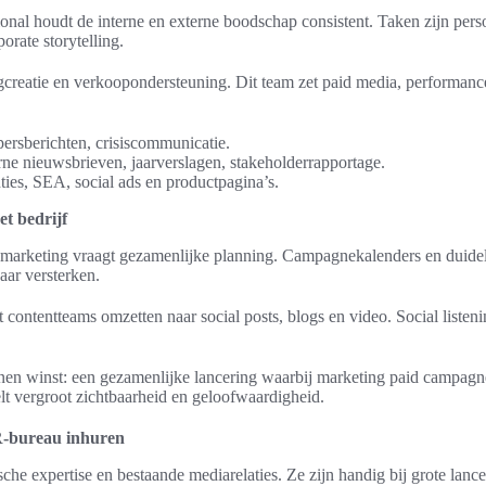
nal houdt de interne en externe boodschap consistent. Taken zijn per
orate storytelling.
gcreatie en verkoopondersteuning. Dit team zet paid media, performa
persberichten, crisiscommunicatie.
ne nieuwsbrieven, jaarverslagen, stakeholderrapportage.
ties, SEA, social ads en productpagina’s.
t bedrijf
rketing vraagt gezamenlijke planning. Campagnekalenders en duideli
aar versterken.
t contentteams omzetten naar social posts, blogs en video. Social listeni
nen winst: een gezamenlijke lancering waarbij marketing paid campagn
lt vergroot zichtbaarheid en geloofwaardigheid.
R-bureau inhuren
che expertise en bestaande mediarelaties. Ze zijn handig bij grote lancer