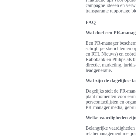
campagne-ideeën en verwach
transparante rapportage bie
FAQ
Wat doet een PR-manage
Een PR-manager beschermt e
schrijft persberichten en 
en RTL Nieuws) en coördi
Rabobank en Philips als b
directie, marketing, juri
leadgeneratie.
Wat zijn de dagelijkse
Dagelijks stelt de PR-man
plant momenten voor earned
perscontactlijsten en orga
PR-manager media, gebruikt
Welke vaardigheden zijn
Belangrijke vaardigheden z
relatiemanagement met jour