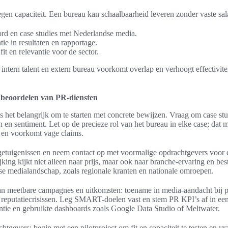
gen capaciteit. Een bureau kan schaalbaarheid leveren zonder vaste sal
ord en case studies met Nederlandse media.
tie in resultaten en rapportage.
fit en relevantie voor de sector.
intern talent en extern bureau voorkomt overlap en verhoogt effectivit
t beoordelen van PR-diensten
s het belangrijk om te starten met concrete bewijzen. Vraag om case stu
 en sentiment. Let op de precieze rol van het bureau in elke case; dat
 en voorkomt vage claims.
tgetuigenissen en neem contact op met voormalige opdrachtgevers voor 
king kijkt niet alleen naar prijs, maar ook naar branche-ervaring en bes
dse medialandschap, zoals regionale kranten en nationale omroepen.
an meetbare campagnes en uitkomsten: toename in media-aandacht bij p
a reputatiecrisissen. Leg SMART-doelen vast en stem PR KPI’s af in een
entie en gebruikte dashboards zoals Google Data Studio of Meltwater.
chtgevers: begin met een pilotproject om fit en capaciteit te testen en v