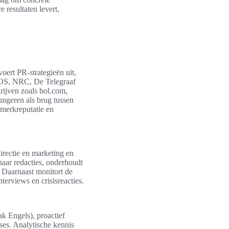
 resultaten levert,
oert PR-strategieën uit,
s NOS, NRC, De Telegraaf
ijven zoals bol.com,
ungeren als brug tussen
 merkreputatie en
irectie en marketing en
 naar redacties, onderhoudt
. Daarnaast monitort de
erviews en crisisreacties.
ak Engels), proactief
ises. Analytische kennis