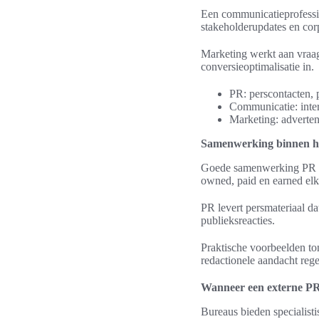
Een communicatieprofessio
stakeholderupdates en corp
Marketing werkt aan vraa
conversieoptimalisatie in.
PR: perscontacten, 
Communicatie: inter
Marketing: adverten
Samenwerking binnen he
Goede samenwerking PR ma
owned, paid en earned elk
PR levert persmateriaal da
publieksreacties.
Praktische voorbeelden to
redactionele aandacht rege
Wanneer een externe P
Bureaus bieden specialistis