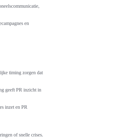
soneelscommunicatie,
ncecampagnes en
jke timing zorgen dat
ng geeft PR inzicht in
es inzet en PR
ingen of snelle crises.