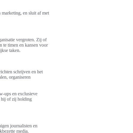
 marketing, en sluit af met
anisatie vergroten. Zij of
en te timen en kansen voor
ijkse taken.
ichten schrijven en het
alen, organiseren
ow-ups en exclusieve
hij of zij holding
uigen journalisten en
ukbezette media.