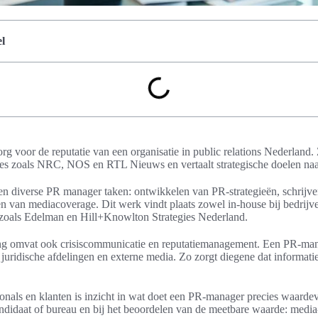
l
 voor de reputatie van een organisatie in public relations Nederland. Z
ties zoals NRC, NOS en RTL Nieuws en vertaalt strategische doelen na
en diverse PR manager taken: ontwikkelen van PR-strategieën, schrijve
en van mediacoverage. Dit werk vindt plaats zowel in-house bij bedrij
us zoals Edelman en Hill+Knowlton Strategies Nederland.
ng omvat ook crisiscommunicatie en reputatiemanagement. Een PR-mana
, juridische afdelingen en externe media. Zo zorgt diegene dat informati
nals en klanten is inzicht in wat doet een PR-manager precies waardevo
kandidaat of bureau en bij het beoordelen van de meetbare waarde: medi