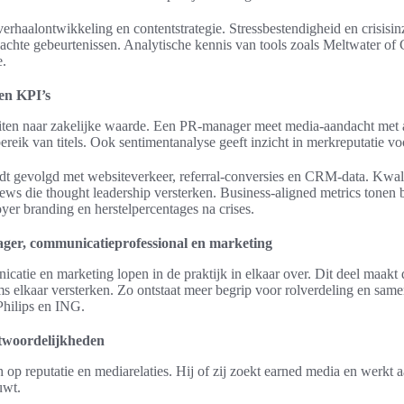
verhaalontwikkeling en contentstrategie. Stressbestendigheid en crisisi
achte gebeurtenissen. Analytische kennis van tools zoals Meltwater of 
e.
 en KPI’s
eiten naar zakelijke waarde. Een PR-manager meet media-aandacht met a
bereik van titels. Ook sentimentanalyse geeft inzicht in merkreputatie 
t gevolgd met websiteverkeer, referral-conversies en CRM-data. Kwal
views die thought leadership versterken. Business-aligned metrics tonen 
yer branding en herstelpercentages na crises.
ger, communicatieprofessional en marketing
atie en marketing lopen in de praktijk in elkaar over. Dit deel maakt 
ams elkaar versterken. Zo ontstaat meer begrip voor rolverdeling en s
Philips en ING.
twoordelijkheden
op reputatie en mediarelaties. Hij of zij zoekt earned media en werkt a
uwt.