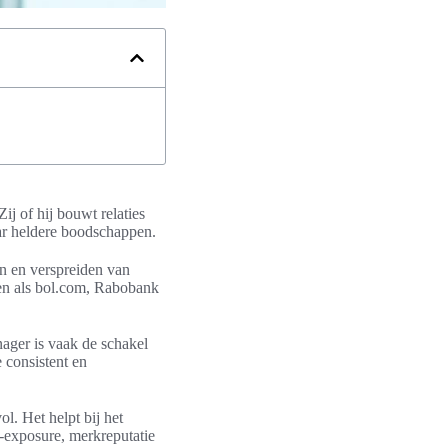
ij of hij bouwt relaties
ar heldere boodschappen.
n en verspreiden van
ven als bol.com, Rabobank
ger is vaak de schakel
e consistent en
l. Het helpt bij het
a-exposure, merkreputatie