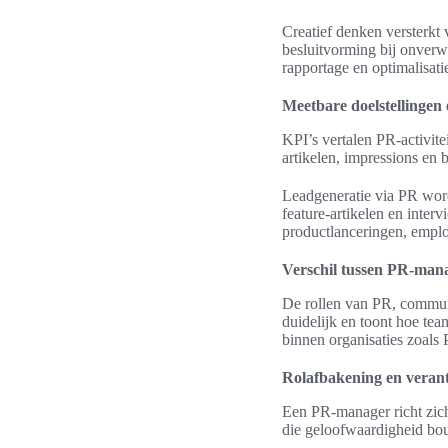
Creatief denken versterkt 
besluitvorming bij onverw
rapportage en optimalisati
Meetbare doelstellingen
KPI’s vertalen PR-activit
artikelen, impressions en 
Leadgeneratie via PR word
feature-artikelen en inter
productlanceringen, emplo
Verschil tussen PR-mana
De rollen van PR, communic
duidelijk en toont hoe te
binnen organisaties zoals 
Rolafbakening en veran
Een PR-manager richt zich 
die geloofwaardigheid bo