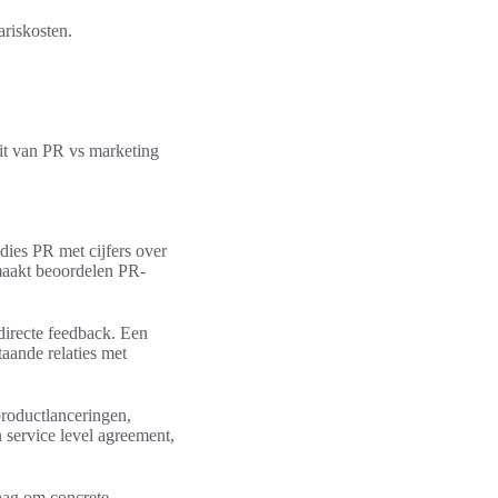
ariskosten.
eit van PR vs marketing
dies PR met cijfers over
 maakt beoordelen PR-
directe feedback. Een
taande relaties met
roductlanceringen,
 service level agreement,
raag om concrete