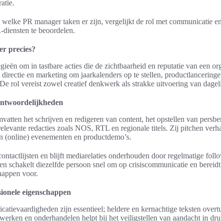
atie.
it welke PR manager taken er zijn, vergelijkt de rol met communicatie en
-diensten te beoordelen.
r precies?
ieën om in tastbare acties die de zichtbaarheid en reputatie van een org
directie en marketing om jaarkalenders op te stellen, productlancering
De rol vereist zowel creatief denkwerk als strakke uitvoering van dagel
antwoordelijkheden
atten het schrijven en redigeren van content, het opstellen van persber
elevante redacties zoals NOS, RTL en regionale titels. Zij pitchen verh
en (online) evenementen en productdemo’s.
ntactlijsten en blijft mediarelaties onderhouden door regelmatige foll
en schakelt diezelfde persoon snel om op crisiscommunicatie en bereidt 
happen voor.
ionele eigenschappen
catievaardigheden zijn essentieel; heldere en kernachtige teksten overt
twerken en onderhandelen helpt bij het veiligstellen van aandacht in dr