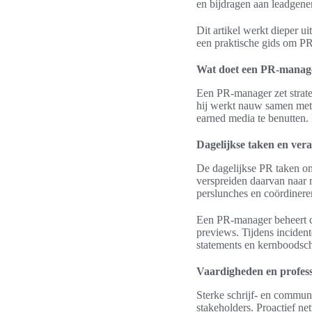
en bijdragen aan leadgener
Dit artikel werkt dieper u
een praktische gids om PR
Wat doet een PR-manage
Een PR-manager zet strateg
hij werkt nauw samen met 
earned media te benutten. 
Dagelijkse taken en ver
De dagelijkse PR taken omv
verspreiden daarvan naar r
perslunches en coördiner
Een PR-manager beheert co
previews. Tijdens incident
statements en kernboodsc
Vaardigheden en profess
Sterke schrijf- en communi
stakeholders. Proactief ne