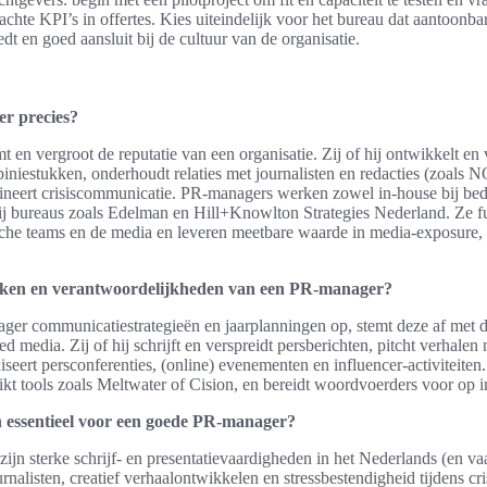
te KPI’s in offertes. Kies uiteindelijk voor het bureau dat aantoonbare
dt en goed aansluit bij de cultuur van de organisatie.
r precies?
n vergroot de reputatie van een organisatie. Zij of hij ontwikkelt en v
opiniestukken, onderhoudt relaties met journalisten en redacties (zoal
neert crisiscommunicatie. PR-managers werken zowel in-house bij bedr
ij bureaus zoals Edelman en Hill+Knowlton Strategies Nederland. Ze f
dische teams en de media en leveren meetbare waarde in media-exposure,
 taken en verantwoordelijkheden van een PR-manager?
ager communicatiestrategieën en jaarplanningen op, stemt deze af met d
 media. Zij of hij schrijft en verspreidt persberichten, pitcht verhalen
niseert persconferenties, (online) evenementen en influencer-activiteiten
 tools zoals Meltwater of Cision, en bereidt woordvoerders voor op int
 essentieel voor een goede PR-manager?
ijn sterke schrijf- en presentatievaardigheden in het Nederlands (en va
nalisten, creatief verhaalontwikkelen en stressbestendigheid tijdens cr