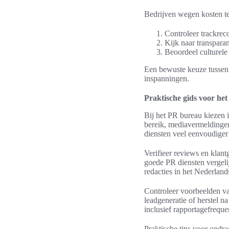
Bedrijven wegen kosten te
Controleer trackrec
Kijk naar transparan
Beoordeel culturele 
Een bewuste keuze tussen 
inspanningen.
Praktische gids voor he
Bij het PR bureau kiezen i
bereik, mediavermeldingen
diensten veel eenvoudiger
Verifieer reviews en klan
goede PR diensten vergelij
redacties in het Nederlan
Controleer voorbeelden v
leadgeneratie of herstel n
inclusief rapportagefrequ
Praktische tips voor opdra