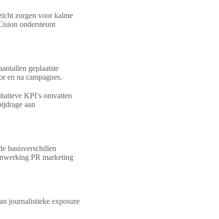
nzicht zorgen voor kalme
Cision ondersteunt
antallen geplaatste
voor en na campagnes.
itatieve KPI’s omvatten
bijdrage aan
de basisverschillen
amenwerking PR marketing
an journalistieke exposure