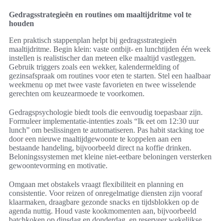
Gedragsstrategieën en routines om maaltijdritme vol te
houden
Een praktisch stappenplan helpt bij gedragsstrategieën
maaltijdritme. Begin klein: vaste ontbijt- en lunchtijden één week
instellen is realistischer dan meteen elke maaltijd vastleggen.
Gebruik triggers zoals een wekker, kalendermelding of
gezinsafspraak om routines voor eten te starten. Stel een haalbaar
weekmenu op met twee vaste favorieten en twee wisselende
gerechten om keuzearmoede te voorkomen.
Gedragspsychologie biedt tools die eenvoudig toepasbaar zijn.
Formuleer implementatie-intenties zoals “Ik eet om 12:30 uur
lunch” om beslissingen te automatiseren. Pas habit stacking toe
door een nieuwe maaltijdgewoonte te koppelen aan een
bestaande handeling, bijvoorbeeld direct na koffie drinken.
Beloningssystemen met kleine niet-eetbare beloningen versterken
gewoontevorming en motivatie.
Omgaan met obstakels vraagt flexibiliteit en planning en
consistentie. Voor reizen of onregelmatige diensten zijn vooraf
klaarmaken, draagbare gezonde snacks en tijdsblokken op de
agenda nuttig. Houd vaste kookmomenten aan, bijvoorbeeld
batchkoken op dinsdag en donderdag, en reserveer wekelijkse