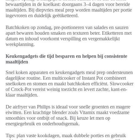
bewaartijden in de koelkast: doorgaans 3–4 dagen voor bereide
maaltijden. Bij diepvries meal prep worden maaltijden per portie
ingevroren en duidelijk geëtiketteerd.
Batchkoken op zondag, pre-portioneren van salades en sauzen
apart bewaren houden smaken en texturen beter. Etiketteren met
datum en inhoud voorkomt verspilling en vergemakkelijkt
weekplanning.
Keukengadgets die tijd besparen en helpen bij consistente
maaltijden
Snel koken apparaten en keukengadgets meal prep ondersteunen
dagelijkse routine. Een multicooker of Instant Pot combineert
snelkoken en stomen en maakt batchkoken efficiënt. Slowcooker
of Crock-Pot vereist weinig toezicht en levert zachte, kant-en-
klaar maaltijden.
De airfryer van Philips is ideaal voor snelle groenten en magere
eiwitten. Een krachtige blender zoals Vitamix maakt voedzame
smoothies voor ontbijt of snack. Bij keuze let men op
energiegebruik en onderhoudsgemak.
Tips: plan vaste kookdagen, maak dubbele porties en gebruik