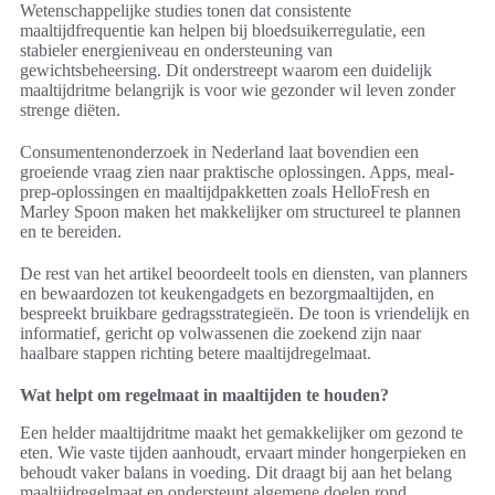
Wetenschappelijke studies tonen dat consistente
maaltijdfrequentie kan helpen bij bloedsuikerregulatie, een
stabieler energieniveau en ondersteuning van
gewichtsbeheersing. Dit onderstreept waarom een duidelijk
maaltijdritme belangrijk is voor wie gezonder wil leven zonder
strenge diëten.
Consumentenonderzoek in Nederland laat bovendien een
groeiende vraag zien naar praktische oplossingen. Apps, meal-
prep-oplossingen en maaltijdpakketten zoals HelloFresh en
Marley Spoon maken het makkelijker om structureel te plannen
en te bereiden.
De rest van het artikel beoordeelt tools en diensten, van planners
en bewaardozen tot keukengadgets en bezorgmaaltijden, en
bespreekt bruikbare gedragsstrategieën. De toon is vriendelijk en
informatief, gericht op volwassenen die zoekend zijn naar
haalbare stappen richting betere maaltijdregelmaat.
Wat helpt om regelmaat in maaltijden te houden?
Een helder maaltijdritme maakt het gemakkelijker om gezond te
eten. Wie vaste tijden aanhoudt, ervaart minder hongerpieken en
behoudt vaker balans in voeding. Dit draagt bij aan het belang
maaltijdregelmaat en ondersteunt algemene doelen rond