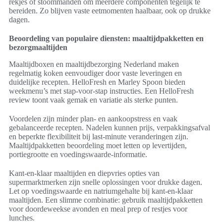
rekjes of stoommanden om meerdere componenten tegelijk te
bereiden. Zo blijven vaste eetmomenten haalbaar, ook op drukke
dagen.
Beoordeling van populaire diensten: maaltijdpakketten en
bezorgmaaltijden
Maaltijdboxen en maaltijdbezorging Nederland maken
regelmatig koken eenvoudiger door vaste leveringen en
duidelijke recepten. HelloFresh en Marley Spoon bieden
weekmenu’s met stap-voor-stap instructies. Een HelloFresh
review toont vaak gemak en variatie als sterke punten.
Voordelen zijn minder plan- en aankoopstress en vaak
gebalanceerde recepten. Nadelen kunnen prijs, verpakkingsafval
en beperkte flexibiliteit bij last-minute veranderingen zijn.
Maaltijdpakketten beoordeling moet letten op levertijden,
portiegrootte en voedingswaarde-informatie.
Kant-en-klaar maaltijden en diepvries opties van
supermarktmerken zijn snelle oplossingen voor drukke dagen.
Let op voedingswaarde en natriumgehalte bij kant-en-klaar
maaltijden. Een slimme combinatie: gebruik maaltijdpakketten
voor doordeweekse avonden en meal prep of restjes voor
lunches.