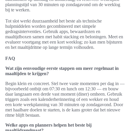
planningstijd van 30 minuten op zondagavond om de weeklog
bij te werken.
Tot slot werkt duurzaamheid het beste als technische
hulpmiddelen worden gecombineerd met simpele
gedragsinterventies. Gebruik apps, bewaardozen en
maaltijdboxen samen met habit stacking en beloningen. Meet en
evalueer voortgang met een kort weeklog; zo kan men bijsturen
en het maaltijdritme op lange termijn volhouden.
FAQ
Wat zijn eenvoudige eerste stappen om meer regelmaat in
maaltijden te krijgen?
Begin klein en concreet. Stel twee vaste momenten per dag in —
bijvoorbeeld ontbijt om 07:30 en lunch om 12:30 — en bouw
daar langzaam een derde vast moment (diner) omheen. Gebruik
triggers zoals een kalenderherinnering of een wekker en houd
een korte weekplanning van 30 minuten op zondagavond. Door
met haalbare doelen te starten, is de kans groter dat het nieuwe
ritme blijft bestaan.
Welke apps en planners helpen het beste bij
maaltijdregelmaat?