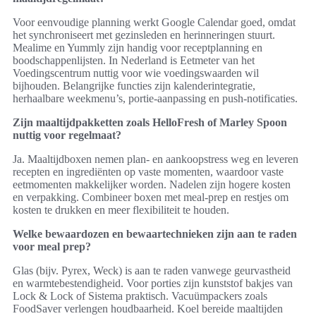
Voor eenvoudige planning werkt Google Calendar goed, omdat
het synchroniseert met gezinsleden en herinneringen stuurt.
Mealime en Yummly zijn handig voor receptplanning en
boodschappenlijsten. In Nederland is Eetmeter van het
Voedingscentrum nuttig voor wie voedingswaarden wil
bijhouden. Belangrijke functies zijn kalenderintegratie,
herhaalbare weekmenu’s, portie-aanpassing en push-notificaties.
Zijn maaltijdpakketten zoals HelloFresh of Marley Spoon
nuttig voor regelmaat?
Ja. Maaltijdboxen nemen plan- en aankoopstress weg en leveren
recepten en ingrediënten op vaste momenten, waardoor vaste
eetmomenten makkelijker worden. Nadelen zijn hogere kosten
en verpakking. Combineer boxen met meal-prep en restjes om
kosten te drukken en meer flexibiliteit te houden.
Welke bewaardozen en bewaartechnieken zijn aan te raden
voor meal prep?
Glas (bijv. Pyrex, Weck) is aan te raden vanwege geurvastheid
en warmtebestendigheid. Voor porties zijn kunststof bakjes van
Lock & Lock of Sistema praktisch. Vacuümpackers zoals
FoodSaver verlengen houdbaarheid. Koel bereide maaltijden