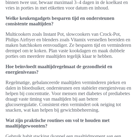
binnen twee uur, bewaar maximaal 3–4 dagen in de koelkast en
vries in porties in met etiketten voor datum en inhoud.
Welke keukengadgets besparen tijd en ondersteunen
consistente maaltijden?
Multicookers zoals Instant Pot, slowcookers van Crock-Pot,
Philips Airfryer en blenders zoals Vitamix versnellen bereiden en
maken batchkoken eenvoudiger. Ze besparen tijd en verminderen
drempel om te koken. Plan vaste kookdagen en maak dubbele
porties om meerdere maaltijden tegelijk klaar te hebben.
Hoe beïnvloedt maaltijdregelmaat de gezondheid en
energieniveaus?
Regelmatige, gebalanceerde maaltijden verminderen pieken en
dalen in bloedsuiker, ondersteunen een stabieler energieniveau en
helpen bij concentratie. Voor mensen met diabetes of prediabetes
draagt vaste timing van maaltijden bij aan betere
glucoseregulatie. Consistent eten vermindert ook neiging tot
snacken, wat kan helpen bij gewichtsbeheersing.
Wat zijn praktische routines om vol te houden met
maaltijdgewoonten?
Gebruik habit stacking (koppel een maaltijdmoment aan een