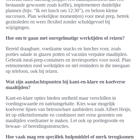
bestaande gewoonte zoals koffie), implementeer duidelijke
plannen (bijv. “Ik eet lunch om 12:30”), en beloon kleine
successen. Plan wekelijkse moment(en) voor meal prep, betrek
gezinsleden en wees flexibel zonder schuldgevoel bij
wijzigingen.
Hoe om te gaan met onregelmatige werktijden of reizen?
Bereid draagbare, voedzame snacks en lunches voor, zoals
porties salade in glazen potten of vacuüm verpakte maaltijden.
Gebruik meal-prep-containers en invriesporties voor nood. Plan
eetmomenten rond werktijden en stel reminders in die meegaan
op telefoon, ook bij reizen.
Wat zijn aandachtspunten bij kant-en-klare en koelverse
maaltijden?
Kant-en-klare opties bieden snelheid maar verschillen in
voedingswaarde en natriumgehalte. Kies waar mogelijk
koelverse lijnen van betrouwbare aanbieders zoals Albert Heijn,
let op etiketinformatie en combineer met verse groenten om
maaltijden voedzamer te maken. Let ook op portiegrootte en
bewaar- of bereidingsinstructies.
Hoe vaak mag een specifiek hulpmiddel of merk terugkomen