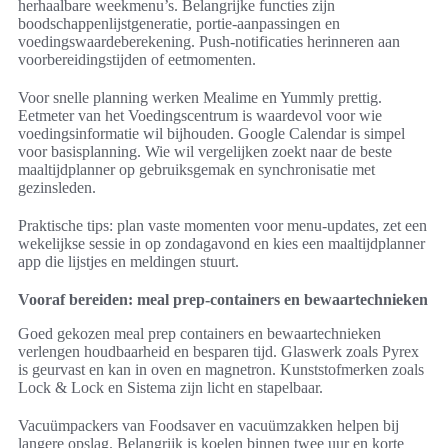
herhaalbare weekmenu’s. Belangrijke functies zijn
boodschappenlijstgeneratie, portie-aanpassingen en
voedingswaardeberekening. Push-notificaties herinneren aan
voorbereidingstijden of eetmomenten.
Voor snelle planning werken Mealime en Yummly prettig.
Eetmeter van het Voedingscentrum is waardevol voor wie
voedingsinformatie wil bijhouden. Google Calendar is simpel
voor basisplanning. Wie wil vergelijken zoekt naar de beste
maaltijdplanner op gebruiksgemak en synchronisatie met
gezinsleden.
Praktische tips: plan vaste momenten voor menu-updates, zet een
wekelijkse sessie in op zondagavond en kies een maaltijdplanner
app die lijstjes en meldingen stuurt.
Vooraf bereiden: meal prep-containers en bewaartechnieken
Goed gekozen meal prep containers en bewaartechnieken
verlengen houdbaarheid en besparen tijd. Glaswerk zoals Pyrex
is geurvast en kan in oven en magnetron. Kunststofmerken zoals
Lock & Lock en Sistema zijn licht en stapelbaar.
Vacuümpackers van Foodsaver en vacuümzakken helpen bij
langere opslag. Belangrijk is koelen binnen twee uur en korte