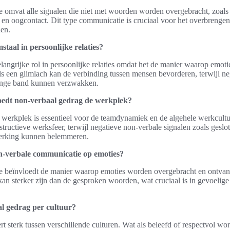
omvat alle signalen die niet met woorden worden overgebracht, zoals 
en oogcontact. Dit type communicatie is cruciaal voor het overbrenge
uen.
staal in persoonlijke relaties?
langrijke rol in persoonlijke relaties omdat het de manier waarop emoti
ls een glimlach kan de verbinding tussen mensen bevorderen, terwijl ne
inge band kunnen verzwakken.
oedt non-verbaal gedrag de werkplek?
werkplek is essentieel voor de teamdynamiek en de algehele werkcultuu
tructieve werksfeer, terwijl negatieve non-verbale signalen zoals gesl
rking kunnen belemmeren.
n-verbale communicatie op emoties?
 beïnvloedt de manier waarop emoties worden overgebracht en ontvan
an sterker zijn dan de gesproken woorden, wat cruciaal is in gevoelige
al gedrag per cultuur?
t sterk tussen verschillende culturen. Wat als beleefd of respectvol wor