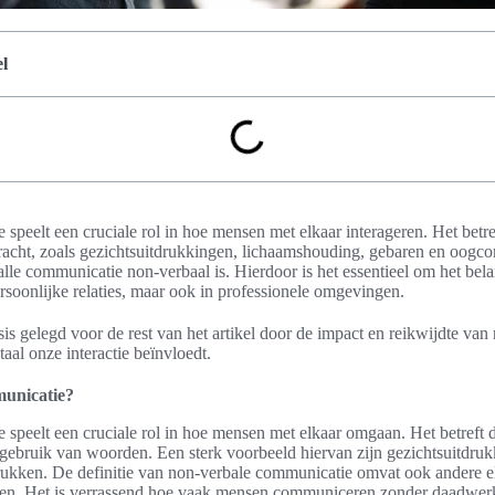
l
peelt een cruciale rol in hoe mensen met elkaar interageren. Het betref
ht, zoals gezichtsuitdrukkingen, lichaamshouding, gebaren en oogcon
alle communicatie non-verbaal is. Hierdoor is het essentieel om het be
persoonlijke relaties, maar ook in professionele omgevingen.
sis gelegd voor de rest van het artikel door de impact en reikwijdte van
taal onze interactie beïnvloedt.
municatie?
speelt een cruciale rol in hoe mensen met elkaar omgaan. Het betreft 
ebruik van woorden. Een sterk voorbeeld hiervan zijn gezichtsuitdrukk
tdrukken. De definitie van non-verbale communicatie omvat ook andere 
en. Het is verrassend hoe vaak mensen communiceren zonder daadwerke