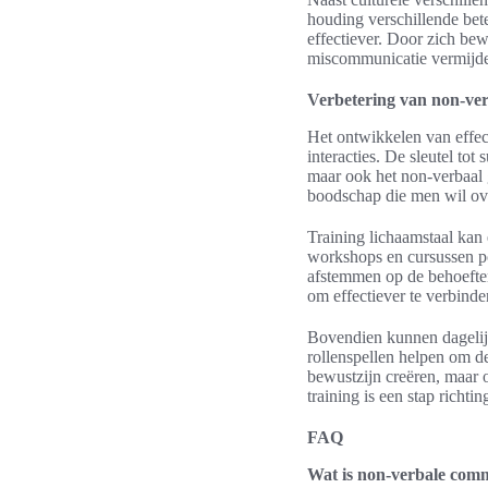
houding verschillende bet
effectiever. Door zich bew
miscommunicatie vermijden
Verbetering van non-ve
Het ontwikkelen van effect
interacties. De sleutel to
maar ook het non-verbaal 
boodschap die men wil ov
Training lichaamstaal kan
workshops en cursussen po
afstemmen op de behoeften
om effectiever te verbinde
Bovendien kunnen dagelijks
rollenspellen helpen om d
bewustzijn creëren, maar 
training is een stap richt
FAQ
Wat is non-verbale com