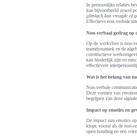
In persoonlijke relaties 
kan bijvoorbeeld zowel po
glimlach kan vreugde of ge
Effectieve non-verbale int
Non-verbaal gedrag op 
Op de werkvloer is non-ve
teamdynamiek en de algehe
constructieve werkomgev
kan hinderlijk zijn en mi
effectievere interpersoonl
Wat is het belang van n
Non-verbale communicatie
Deze vormen van
emotion
begrijpen van deze signal
Impact op emoties en ge
De
impact van emoties
op 
klopt, vooral als de
non-ve
open houding en een vrien