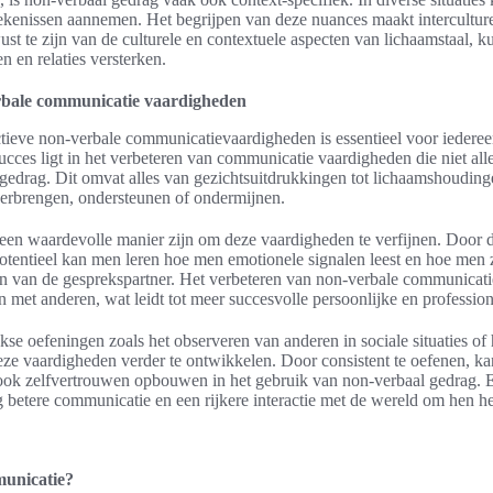
ekenissen aannemen. Het begrijpen van deze nuances maakt intercultur
ust te zijn van de culturele en contextuele aspecten van lichaamstaal,
 en relaties versterken.
rbale communicatie vaardigheden
ieve non-verbale communicatievaardigheden is essentieel voor iedereen 
t succes ligt in het verbeteren van communicatie vaardigheden die niet a
gedrag. Dit omvat alles van gezichtsuitdrukkingen tot lichaamshouding
erbrengen, ondersteunen of ondermijnen.
 een waardevolle manier zijn om deze vaardigheden te verfijnen. Door 
tentieel kan men leren hoe men emotionele signalen leest en hoe men z
 van de gesprekspartner. Het verbeteren van non-verbale communicatie s
n met anderen, wat leidt tot meer succesvolle persoonlijke en professione
e oefeningen zoals het observeren van anderen in sociale situaties of 
eze vaardigheden verder te ontwikkelen. Door consistent te oefenen, ka
ook zelfvertrouwen opbouwen in het gebruik van non-verbaal gedrag. E
ing betere communicatie en een rijkere interactie met de wereld om hen h
municatie?