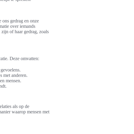
ie ons gedrag en onze
rmatie over iemands
 zijn of haar gedrag, zoals
catie. Deze omvatten:
 gevoelens.
es met anderen.
ssen mensen.
ndt.
laties als op de
e manier waarop mensen met