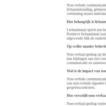
Non-verbale communicatie 
lichaamshouding, gebaren 
verbinding tussen individ
Hoe belangrijk is lichaam
Lichaamstaal speelt een be
Positieve lichaamstaal zoa
afgewende blik de onderl
Op welke manier beïnvl
Non-verbaal gedrag op de 
kan bijdragen aan een cons
communicatie en samenwe
Wat is de impact van no
Non-verbale communicatie
van non-verbale signalen k
gesprekscontexten.
Hoe verschilt non-verba
Non-verbaal gedrag varieer