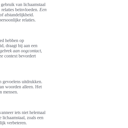
 gebruik van lichaamstaal
 relaties beïnvloeden.
Een
f afstandelijkheid.
ersoonlijke relaties.
oed hebben op
d, draagt bij aan een
 gebrek aan oogcontact
,
ze context bevordert
 gevoelens uitdrukken.
 dan woorden alleen. Het
en mensen.
wanneer iets niet helemaal
e lichaamstaal, zoals een
ijk verbeteren.