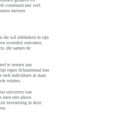
ele communicatie veel
 kunnen mensen
die wil uitblinken in zijn
lleen woorden omvatten,
en, die samen de
deel te nemen aan
ijn eigen lichaamstaal kan
telt individuen in staat
le relaties.
het uitvoeren van
n men niet alleen
en investering in deze
een.