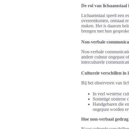
De rol van lichaamstaal
Lichaamstaal speelt een es
overeenkomen, ontstaat er
maken. Het is daarom bela
brengen met hun gesprok
Non-verbale communicat
Non-verbale communicatie 
andere cultuur ongepast of
interculturele communicati
Culturele verschillen in 
Bij het observeren van lic
In veel westerse cu
Sommige oosterse cu
Handgebaren die ent
ongepast worden er
Hoe non-verbaal gedrag c
Naast culturele verschille