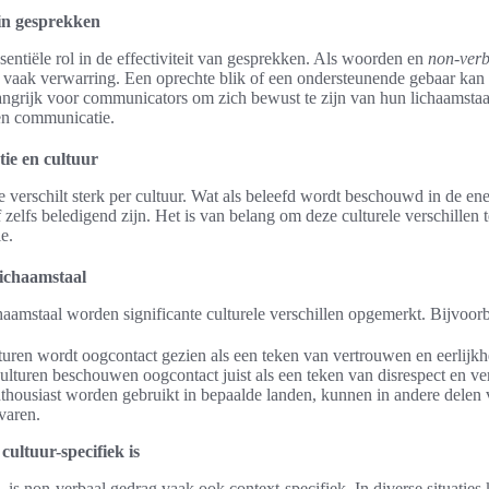
 in gesprekken
sentiële rol in de effectiviteit van gesprekken. Als woorden en
non-verb
 vaak verwarring. Een oprechte blik of een ondersteunende gebaar kan
ngrijk voor communicators om zich bewust te zijn van hun lichaamstaa
en communicatie.
ie en cultuur
verschilt sterk per cultuur. Wat als beleefd wordt beschouwd in de ene 
 zelfs beledigend zijn. Het is van belang om deze culturele verschillen t
e.
lichaamstaal
haamstaal worden significante culturele verschillen opgemerkt. Bijvoor
lturen wordt oogcontact gezien als een teken van vertrouwen en eerlijkh
lturen beschouwen oogcontact juist als een teken van disrespect en ve
housiast worden gebruikt in bepaalde landen, kunnen in andere delen 
varen.
ultuur-specifiek is
n, is non-verbaal gedrag vaak ook context-specifiek. In diverse situatie