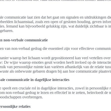
ale communicatie laat zien dat het gaat om signalen en uitdrukkingen d
beelden lichaamstaal, zoals een open of gesloten houding, geven info
es. Iemand kan bijvoorbeeld gelukkig zijn, wat duidelijk zichtbaar is in
 gebaren.
an non-verbale communicatie
men van non-verbaal gedrag die essentieel zijn voor effectieve communi
nier waarop het lichaam wordt gepositioneerd kan veel vertellen over
e:
De wijze waarop emoties geuit worden heeft invloed op de interacti
uik van persoonlijke ruimte kan variëren afhankelijk van de relatie tu
uste als onbewuste gebaren dragen bij aan hoe communicatie plaatsvi
le communicatie in dagelijkse interacties
eelt een cruciale rol in dagelijkse interacties, zowel in persoonlijke re
m non-verbaal gedrag te lezen en effectief in te zetten, beïnvloedt d
 boodschappen overbrengen.
soonlijke relaties