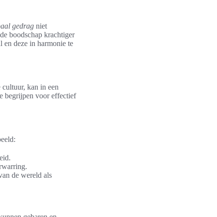
aal gedrag
niet
 de boodschap krachtiger
l en deze in harmonie te
cultuur, kan in een
e begrijpen voor effectief
beeld:
eid.
rwarring.
van de wereld als
s kunnen gebaren en