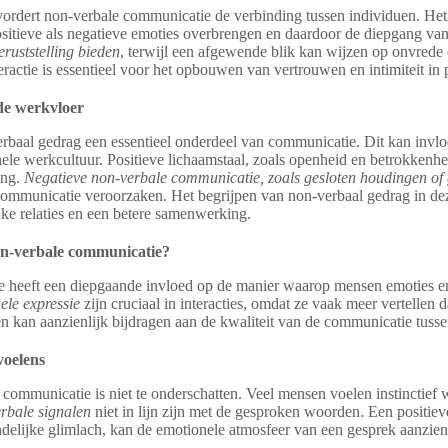
bevordert non-verbale communicatie de verbinding tussen individuen. Het
sitieve als negatieve emoties overbrengen en daardoor de diepgang van
ruststelling bieden
, terwijl een afgewende blik kan wijzen op onvrede o
eractie is essentieel voor het opbouwen van vertrouwen en intimiteit in p
de werkvloer
rbaal gedrag een essentieel onderdeel van communicatie. Dit kan invl
le werkcultuur. Positieve lichaamstaal, zoals openheid en betrokkenhei
ing.
Negatieve non-verbale communicatie, zoals gesloten houdingen of
scommunicatie veroorzaken. Het begrijpen van non-verbaal gedrag in de
ijke relaties en een betere samenwerking.
on-verbale communicatie?
 heeft een diepgaande invloed op de manier waarop mensen emoties en
ele expressie
zijn cruciaal in interacties, omdat ze vaak meer vertellen
en kan aanzienlijk bijdragen aan de kwaliteit van de communicatie tuss
voelens
communicatie is niet te onderschatten. Veel mensen voelen instinctief 
rbale signalen
niet in lijn zijn met de gesproken woorden. Een positiev
delijke glimlach, kan de emotionele atmosfeer van een gesprek aanzienl