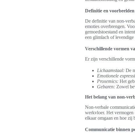
Definitie en voorbeelden
De definitie van non-verb
emoties overbrengen. Voor
gemoedstoestand en intenti
een glimlach of levendige
Verschillende vormen v
Er zijn verschillende vor
Lichaamstaal:
De ma
Emotionele expressi
Proxemics:
Het gebr
Gebaren:
Zowel bew
Het belang van non-verba
Non-verbale communicatie sp
werkvloer. Het vermogen o
elkaar omgaan en hoe zij
Communicatie binnen per