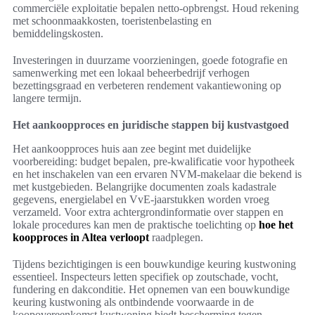
commerciële exploitatie bepalen netto-opbrengst. Houd rekening
met schoonmaakkosten, toeristenbelasting en
bemiddelingskosten.
Investeringen in duurzame voorzieningen, goede fotografie en
samenwerking met een lokaal beheerbedrijf verhogen
bezettingsgraad en verbeteren rendement vakantiewoning op
langere termijn.
Het aankoopproces en juridische stappen bij kustvastgoed
Het aankoopproces huis aan zee begint met duidelijke
voorbereiding: budget bepalen, pre-kwalificatie voor hypotheek
en het inschakelen van een ervaren NVM-makelaar die bekend is
met kustgebieden. Belangrijke documenten zoals kadastrale
gegevens, energielabel en VvE-jaarstukken worden vroeg
verzameld. Voor extra achtergrondinformatie over stappen en
lokale procedures kan men de praktische toelichting op
hoe het
koopproces in Altea verloopt
raadplegen.
Tijdens bezichtigingen is een bouwkundige keuring kustwoning
essentieel. Inspecteurs letten specifiek op zoutschade, vocht,
fundering en dakconditie. Het opnemen van een bouwkundige
keuring kustwoning als ontbindende voorwaarde in de
koopovereenkomst kustwoning biedt bescherming tegen