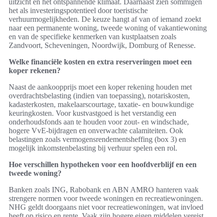
uitzicht en het ontspannende klimaat. Daarnaast zien sommigen
het als investeringspotentieel door toeristische
verhuurmogelijkheden. De keuze hangt af van of iemand zoekt
naar een permanente woning, tweede woning of vakantiewoning
en van de specifieke kenmerken van kustplaatsen zoals
Zandvoort, Scheveningen, Noordwijk, Domburg of Renesse.
Welke financiële kosten en extra reserveringen moet een
koper rekenen?
Naast de aankoopprijs moet een koper rekening houden met
overdrachtsbelasting (indien van toepassing), notariskosten,
kadasterkosten, makelaarscourtage, taxatie- en bouwkundige
keuringkosten. Voor kustvastgoed is het verstandig een
onderhoudsfonds aan te houden voor zout- en windschade,
hogere VvE-bijdragen en onverwachte calamiteiten. Ook
belastingen zoals vermogensrendementsheffing (box 3) en
mogelijk inkomstenbelasting bij verhuur spelen een rol.
Hoe verschillen hypotheken voor een hoofdverblijf en een
tweede woning?
Banken zoals ING, Rabobank en ABN AMRO hanteren vaak
strengere normen voor tweede woningen en recreatiewoningen.
NHG geldt doorgaans niet voor recreatiewoningen, wat invloed
heeft op risico en rente. Vaak zijn hogere eigen middelen vereist