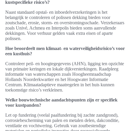
kustspecifieke risico’s?
Naast standaard opstal- en inboedelverzekeringen is het
belangrijk te controleren of polissen dekking bieden voor
zoutschade, erosie, storm- en overstromingsschade. Verzekeraars
zoals Univé, Achmea en Interpolis bieden soms aanvullende
dekkingen. Voor verhuur gelden vaak extra eisen of aparte
polissen.
Hoe beoordeelt men klimaat- en waterveiligheidsrisico’s voor
een kusthuis?
Controleer peil- en hoogtegegevens (AHN), ligging ten opzichte
van primaire keringen en lokale dijkversterkingen. Raadpleeg
informatie van waterschappen zoals Hoogheemraadschap
Hollands Noorderkwartier en het Hoogwater Informatie
Centrum. Klimaatadaptieve maatregelen in het huis kunnen
toekomstige risico’s verkleinen.
Welke bouwtechnische aandachtspunten zijn er specifiek
voor kustpanden?
Let op fundering (veelal paalfundering bij zachte zandgrond),
corrosiebescherming van palen en metalen delen, dakconditie,
ventilatie en vochtwering. Gebruik van zoutbestendige
materialen en periodieke inspecties door gespecialiseerde