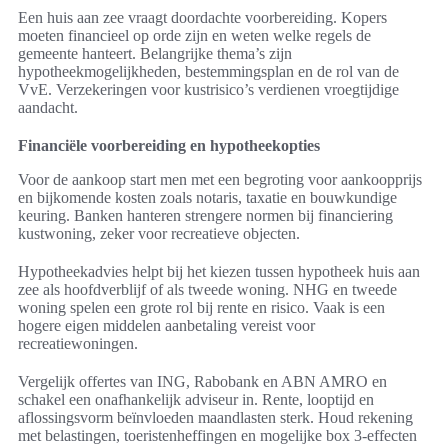
Een huis aan zee vraagt doordachte voorbereiding. Kopers
moeten financieel op orde zijn en weten welke regels de
gemeente hanteert. Belangrijke thema’s zijn
hypotheekmogelijkheden, bestemmingsplan en de rol van de
VvE. Verzekeringen voor kustrisico’s verdienen vroegtijdige
aandacht.
Financiële voorbereiding en hypotheekopties
Voor de aankoop start men met een begroting voor aankoopprijs
en bijkomende kosten zoals notaris, taxatie en bouwkundige
keuring. Banken hanteren strengere normen bij financiering
kustwoning, zeker voor recreatieve objecten.
Hypotheekadvies helpt bij het kiezen tussen hypotheek huis aan
zee als hoofdverblijf of als tweede woning. NHG en tweede
woning spelen een grote rol bij rente en risico. Vaak is een
hogere eigen middelen aanbetaling vereist voor
recreatiewoningen.
Vergelijk offertes van ING, Rabobank en ABN AMRO en
schakel een onafhankelijk adviseur in. Rente, looptijd en
aflossingsvorm beïnvloeden maandlasten sterk. Houd rekening
met belastingen, toeristenheffingen en mogelijke box 3-effecten