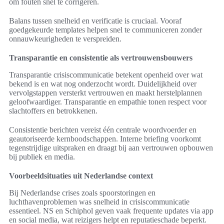
om fouten snel te corrigeren.
Balans tussen snelheid en verificatie is cruciaal. Vooraf
goedgekeurde templates helpen snel te communiceren zonder
onnauwkeurigheden te verspreiden.
Transparantie en consistentie als vertrouwensbouwers
Transparantie crisiscommunicatie betekent openheid over wat
bekend is en wat nog onderzocht wordt. Duidelijkheid over
vervolgstappen versterkt vertrouwen en maakt herstelplannen
geloofwaardiger. Transparantie en empathie tonen respect voor
slachtoffers en betrokkenen.
Consistentie berichten vereist één centrale woordvoerder en
geautoriseerde kernboodschappen. Interne briefing voorkomt
tegenstrijdige uitspraken en draagt bij aan vertrouwen opbouwen
bij publiek en media.
Voorbeeldsituaties uit Nederlandse context
Bij Nederlandse crises zoals spoorstoringen en
luchthavenproblemen was snelheid in crisiscommunicatie
essentieel. NS en Schiphol geven vaak frequente updates via app
en social media, wat reizigers helpt en reputatieschade beperkt.