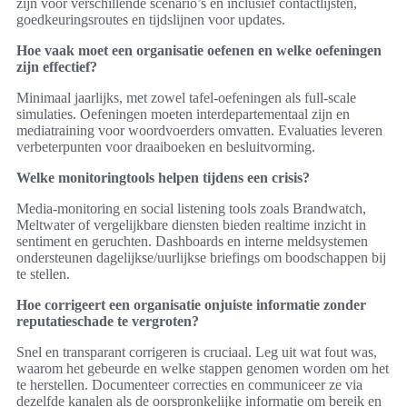
zijn voor verschillende scenario’s en inclusief contactlijsten,
goedkeuringsroutes en tijdslijnen voor updates.
Hoe vaak moet een organisatie oefenen en welke oefeningen
zijn effectief?
Minimaal jaarlijks, met zowel tafel-oefeningen als full-scale
simulaties. Oefeningen moeten interdepartementaal zijn en
mediatraining voor woordvoerders omvatten. Evaluaties leveren
verbeterpunten voor draaiboeken en besluitvorming.
Welke monitoringtools helpen tijdens een crisis?
Media-monitoring en social listening tools zoals Brandwatch,
Meltwater of vergelijkbare diensten bieden realtime inzicht in
sentiment en geruchten. Dashboards en interne meldsystemen
ondersteunen dagelijkse/uurlijkse briefings om boodschappen bij
te stellen.
Hoe corrigeert een organisatie onjuiste informatie zonder
reputatieschade te vergroten?
Snel en transparant corrigeren is cruciaal. Leg uit wat fout was,
waarom het gebeurde en welke stappen genomen worden om het
te herstellen. Documenteer correcties en communiceer ze via
dezelfde kanalen als de oorspronkelijke informatie om bereik en