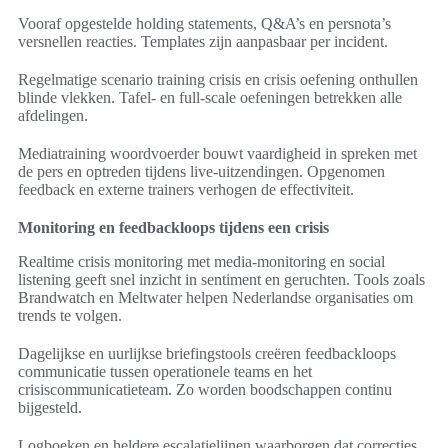
Vooraf opgestelde holding statements, Q&A’s en persnota’s
versnellen reacties. Templates zijn aanpasbaar per incident.
Regelmatige scenario training crisis en crisis oefening onthullen
blinde vlekken. Tafel- en full-scale oefeningen betrekken alle
afdelingen.
Mediatraining woordvoerder bouwt vaardigheid in spreken met
de pers en optreden tijdens live-uitzendingen. Opgenomen
feedback en externe trainers verhogen de effectiviteit.
Monitoring en feedbackloops tijdens een crisis
Realtime crisis monitoring met media-monitoring en social
listening geeft snel inzicht in sentiment en geruchten. Tools zoals
Brandwatch en Meltwater helpen Nederlandse organisaties om
trends te volgen.
Dagelijkse en uurlijkse briefingstools creëren feedbackloops
communicatie tussen operationele teams en het
crisiscommunicatieteam. Zo worden boodschappen continu
bijgesteld.
Logboeken en heldere escalatielijnen waarborgen dat correcties