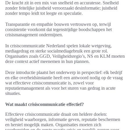
De kracht zit in een mix van snelheid en accuratesse. Snelheid
zonder feitelijke juistheid veroorzaakt desinformatie; juistheid
zonder tempo leidt tot leegte en speculatie.
Transparantie en empathie bouwen vertrouwen op, terwijl
consistentie voorkomt dat tegenstrijdige boodschappen het
crisismanagement ondermijnen.
In crisiscommunicatie Nederland spelen lokale wetgeving,
mediagedrag en sterke socialmediagebruik een grote rol.
Organisaties zoals GGD, Veiligheidsregio’s, NS en KLM moeten
deze context actief meenemen in hun plannen.
Deze introductie plaatst het onderwerp in perspectief: elk bedrijf
en elke overheidsinstantie heeft een antwoord nodig op de vraag
wat effectieve crisiscommunicatie is, zowel voor
reputatiemanagement als voor het sturen van gedrag in acute
situaties.
Wat maakt crisiscommunicatie effectief?
Effectieve crisiscommunicatie draait om heldere doelen:
veiligheid waarborgen, informatie geven, reputatie beschermen
en herstel mogelijk maken. Organisaties moeten zich
voorbereiden op de eerste reactie crisis en tegelijk zorgen voor