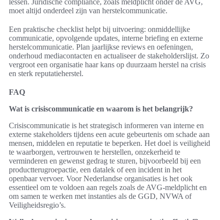
lessen. Juridische compliance, zoals meldplicht onder de AVG,
moet altijd onderdeel zijn van herstelcommunicatie.
Een praktische checklist helpt bij uitvoering: onmiddellijke
communicatie, opvolgende updates, interne briefing en externe
herstelcommunicatie. Plan jaarlijkse reviews en oefeningen,
onderhoud mediacontacten en actualiseer de stakeholderslijst. Zo
vergroot een organisatie haar kans op duurzaam herstel na crisis
en sterk reputatieherstel.
FAQ
Wat is crisiscommunicatie en waarom is het belangrijk?
Crisiscommunicatie is het strategisch informeren van interne en
externe stakeholders tijdens een acute gebeurtenis om schade aan
mensen, middelen en reputatie te beperken. Het doel is veiligheid
te waarborgen, vertrouwen te herstellen, onzekerheid te
verminderen en gewenst gedrag te sturen, bijvoorbeeld bij een
productterugroepactie, een datalek of een incident in het
openbaar vervoer. Voor Nederlandse organisaties is het ook
essentieel om te voldoen aan regels zoals de AVG-meldplicht en
om samen te werken met instanties als de GGD, NVWA of
Veiligheidsregio’s.