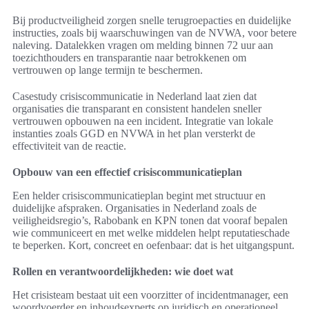
Bij productveiligheid zorgen snelle terugroepacties en duidelijke
instructies, zoals bij waarschuwingen van de NVWA, voor betere
naleving. Datalekken vragen om melding binnen 72 uur aan
toezichthouders en transparantie naar betrokkenen om
vertrouwen op lange termijn te beschermen.
Casestudy crisiscommunicatie in Nederland laat zien dat
organisaties die transparant en consistent handelen sneller
vertrouwen opbouwen na een incident. Integratie van lokale
instanties zoals GGD en NVWA in het plan versterkt de
effectiviteit van de reactie.
Opbouw van een effectief crisiscommunicatieplan
Een helder crisiscommunicatieplan begint met structuur en
duidelijke afspraken. Organisaties in Nederland zoals de
veiligheidsregio’s, Rabobank en KPN tonen dat vooraf bepalen
wie communiceert en met welke middelen helpt reputatieschade
te beperken. Kort, concreet en oefenbaar: dat is het uitgangspunt.
Rollen en verantwoordelijkheden: wie doet wat
Het crisisteam bestaat uit een voorzitter of incidentmanager, een
woordvoerder en inhoudsexperts op juridisch en operationeel