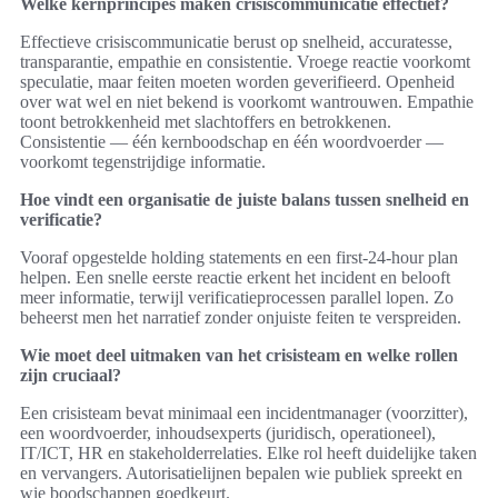
Welke kernprincipes maken crisiscommunicatie effectief?
Effectieve crisiscommunicatie berust op snelheid, accuratesse,
transparantie, empathie en consistentie. Vroege reactie voorkomt
speculatie, maar feiten moeten worden geverifieerd. Openheid
over wat wel en niet bekend is voorkomt wantrouwen. Empathie
toont betrokkenheid met slachtoffers en betrokkenen.
Consistentie — één kernboodschap en één woordvoerder —
voorkomt tegenstrijdige informatie.
Hoe vindt een organisatie de juiste balans tussen snelheid en
verificatie?
Vooraf opgestelde holding statements en een first-24-hour plan
helpen. Een snelle eerste reactie erkent het incident en belooft
meer informatie, terwijl verificatieprocessen parallel lopen. Zo
beheerst men het narratief zonder onjuiste feiten te verspreiden.
Wie moet deel uitmaken van het crisisteam en welke rollen
zijn cruciaal?
Een crisisteam bevat minimaal een incidentmanager (voorzitter),
een woordvoerder, inhoudsexperts (juridisch, operationeel),
IT/ICT, HR en stakeholderrelaties. Elke rol heeft duidelijke taken
en vervangers. Autorisatielijnen bepalen wie publiek spreekt en
wie boodschappen goedkeurt.