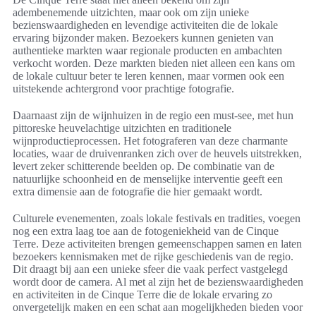
adembenemende uitzichten, maar ook om zijn unieke
bezienswaardigheden en levendige activiteiten die de lokale
ervaring bijzonder maken. Bezoekers kunnen genieten van
authentieke markten waar regionale producten en ambachten
verkocht worden. Deze markten bieden niet alleen een kans om
de lokale cultuur beter te leren kennen, maar vormen ook een
uitstekende achtergrond voor prachtige fotografie.
Daarnaast zijn de wijnhuizen in de regio een must-see, met hun
pittoreske heuvelachtige uitzichten en traditionele
wijnproductieprocessen. Het fotograferen van deze charmante
locaties, waar de druivenranken zich over de heuvels uitstrekken,
levert zeker schitterende beelden op. De combinatie van de
natuurlijke schoonheid en de menselijke interventie geeft een
extra dimensie aan de fotografie die hier gemaakt wordt.
Culturele evenementen, zoals lokale festivals en tradities, voegen
nog een extra laag toe aan de fotogeniekheid van de Cinque
Terre. Deze activiteiten brengen gemeenschappen samen en laten
bezoekers kennismaken met de rijke geschiedenis van de regio.
Dit draagt bij aan een unieke sfeer die vaak perfect vastgelegd
wordt door de camera. Al met al zijn het de bezienswaardigheden
en activiteiten in de Cinque Terre die de lokale ervaring zo
onvergetelijk maken en een schat aan mogelijkheden bieden voor