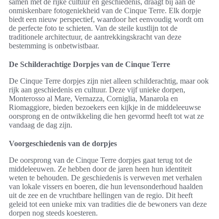
samen met de rijke cultuur en geschiedenis, draagt bij aan de
onmiskenbare fotogeniekheid van de Cinque Terre. Elk dorpje
biedt een nieuw perspectief, waardoor het eenvoudig wordt om
de perfecte foto te schieten. Van de steile kustlijn tot de
traditionele architectuur, de aantrekkingskracht van deze
bestemming is onbetwistbaar.
De Schilderachtige Dorpjes van de Cinque Terre
De Cinque Terre dorpjes zijn niet alleen schilderachtig, maar ook
rijk aan geschiedenis en cultuur. Deze vijf unieke dorpen,
Monterosso al Mare, Vernazza, Corniglia, Manarola en
Riomaggiore, bieden bezoekers een kijkje in de middeleeuwse
oorsprong en de ontwikkeling die hen gevormd heeft tot wat ze
vandaag de dag zijn.
Voorgeschiedenis van de dorpjes
De oorsprong van de Cinque Terre dorpjes gaat terug tot de
middeleeuwen. Ze hebben door de jaren heen hun identiteit
weten te behouden. De geschiedenis is verweven met verhalen
van lokale vissers en boeren, die hun levensonderhoud haalden
uit de zee en de vruchtbare hellingen van de regio. Dit heeft
geleid tot een unieke mix van tradities die de bewoners van deze
dorpen nog steeds koesteren.