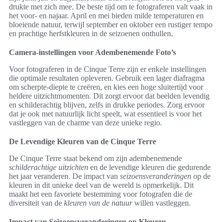
drukte met zich mee. De beste tijd om te fotograferen valt vaak in
het voor- en najaar. April en mei bieden milde temperaturen en
bloeiende natuur, terwijl september en oktober een rustiger tempo
en prachtige herfstkleuren in de seizoenen onthullen.
Camera-instellingen voor Adembenemende Foto’s
Voor fotograferen in de Cinque Terre zijn er enkele instellingen
die optimale resultaten opleveren. Gebruik een lager diafragma
om scherpte-diepte te creëren, en kies een hoge sluitertijd voor
heldere uitzichtmomenten. Dit zorgt ervoor dat beelden levendig
en schilderachtig blijven, zelfs in drukke periodes. Zorg ervoor
dat je ook met natuurlijk licht speelt, wat essentieel is voor het
vastleggen van de charme van deze unieke regio.
De Levendige Kleuren van de Cinque Terre
De Cinque Terre staat bekend om zijn adembenemende
schilderachtige uitzichten
en de levendige kleuren die gedurende
het jaar veranderen. De impact van
seizoensveranderingen
op de
kleuren in dit unieke deel van de wereld is opmerkelijk. Dit
maakt het een favoriete bestemming voor fotografen die de
diversiteit van de
kleuren van de natuur
willen vastleggen.
Impact van Seizoensveranderingen op Kleuren